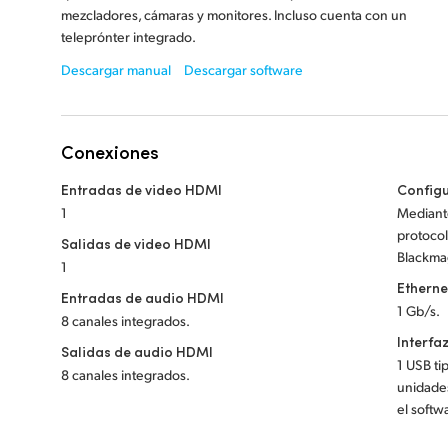
mezcladores, cámaras y monitores. Incluso cuenta con un
teleprónter integrado.
Descargar manual
Descargar software
Conexiones
Entradas de video HDMI
Config
1
Mediante
protocol
Salidas de video HDMI
Blackma
1
Etherne
Entradas de audio HDMI
1 Gb/s.
8 canales integrados.
Interfa
Salidas de audio HDMI
1 USB ti
8 canales integrados.
unidades
el softw