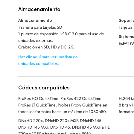
Almacenamiento
Almacenamiento
Soport
1 ranura para tarjetas SD
Tarjetas
1 puerto de expansión USB-C 3.0 para el uso de
Sistema
unidades externas.
ExFAT (
Grabación en SD, HD y DCI 2K.
Haz clic aquí para ver una lista de
unidades compatibles.
Códecs compatibles
ProRes HQ QuickTime, ProRes 422 QuickTime,
H.264 (a
ProRes LT QuickTime, ProRes Proxy QuickTime en
8 bits y
todos los formatos hasta un máximo de 1080p60.
formatos
DNxHD 220x, DNxHD 220x MXF, DNxHD 145,
DNxHD 145 MXF, DNxHD 45, DNxHD 45 MXF a HD
720p y 1080p hasta un máximo de 60f/s.