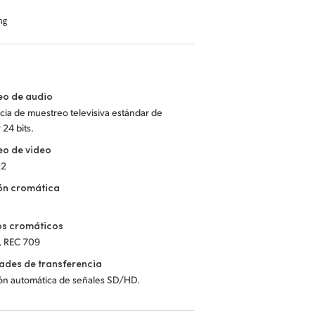
eo de audio
ia de muestreo televisiva estándar de
 24 bits.
eo de video
:2
ón cromática
os cromáticos
, REC 709
ades de transferencia
ón automática de señales SD/HD.