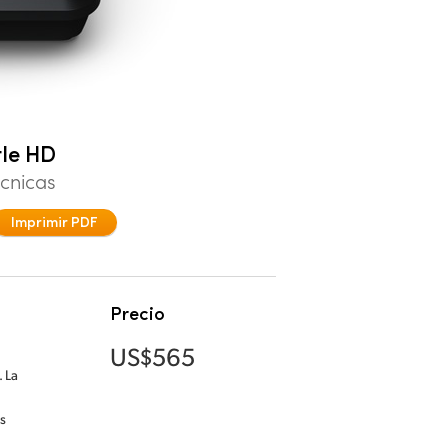
tle HD
écnicas
Imprimir PDF
Precio
US$565
 La
s