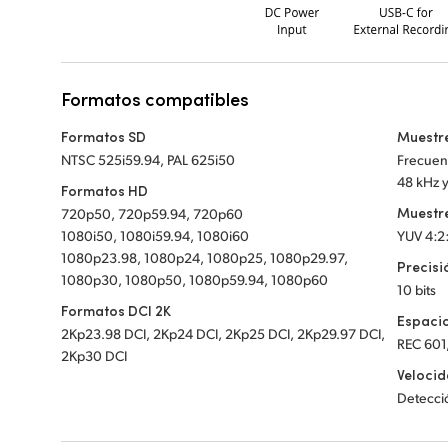
Formatos compatibles
Formatos SD
Muestr
NTSC 525i59.94, PAL 625i50
Frecuenc
48 kHz y
Formatos HD
Muestr
720p50, 720p59.94, 720p60
1080i50, 1080i59.94, 1080i60
YUV 4:2
1080p23.98, 1080p24, 1080p25, 1080p29.97,
Precisi
1080p30, 1080p50, 1080p59.94, 1080p60
10 bits
Formatos DCI 2K
Espaci
2Kp23.98 DCI, 2Kp24 DCI, 2Kp25 DCI, 2Kp29.97 DCI,
REC 601
2Kp30 DCI
Velocid
Detecci