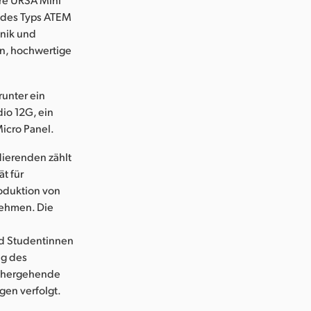
 des Typs ATEM
hnik und
en, hochwertige
runter ein
io 12G, ein
icro Panel.
dierenden zählt
t für
oduktion von
nehmen. Die
nd Studentinnen
ng des
einhergehende
gen verfolgt.