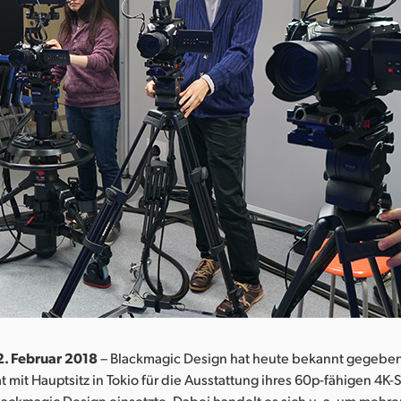
 2. Februar 2018
– Blackmagic Design hat heute bekannt gegeben
ät mit Hauptsitz in Tokio für die Ausstattung ihres 60p-fähigen 4K
ackmagic Design einsetzte. Dabei handelt es sich u. a. um mehr