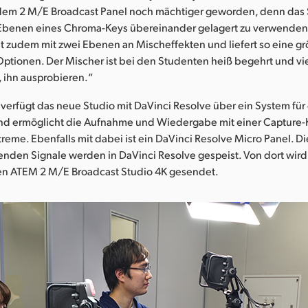
dem 2 M/E Broadcast Panel noch mächtiger geworden, denn das Set
 Ebenen eines Chroma-Keys übereinander gelagert zu verwenden
t zudem mit zwei Ebenen an Mischeffekten und liefert so eine g
ptionen. Der Mischer ist bei den Studenten heiß begehrt und vi
 ihn ausprobieren.“
verfügt das neue Studio mit DaVinci Resolve über ein System für 
nd ermöglicht die Aufnahme und Wiedergabe mit einer Capture-K
reme. Ebenfalls mit dabei ist ein DaVinci Resolve Micro Panel. Di
nden Signale werden in DaVinci Resolve gespeist. Von dort wir
nen ATEM 2 M/E Broadcast Studio 4K gesendet.