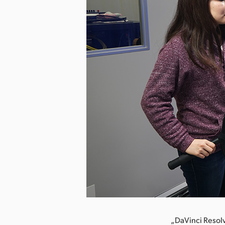
herunterladen
„DaVinci Resolv