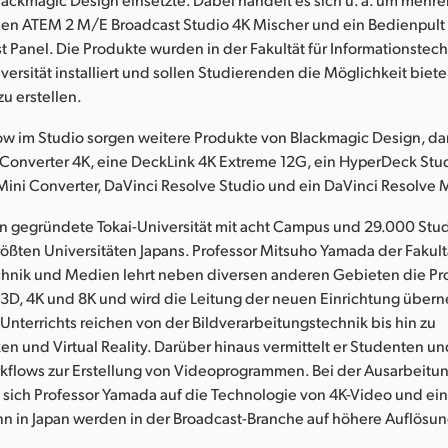
nen ATEM 2 M/E Broadcast Studio 4K Mischer und ein Bedienpult
 Panel. Die Produkte wurden in der Fakultät für Informationstec
ersität installiert und sollen Studierenden die Möglichkeit biet
u erstellen.
ow im Studio sorgen weitere Produkte von Blackmagic Design, da
Converter 4K, eine DeckLink 4K Extreme 12G, ein HyperDeck Stud
ini Converter, DaVinci Resolve Studio und ein DaVinci Resolve M
en gegründete Tokai-Universität mit acht Campus und 29.000 Stu
ößten Universitäten Japans. Professor Mitsuho Yamada der Fakultä
chnik und Medien lehrt neben diversen anderen Gebieten die Pr
3D, 4K und 8K und wird die Leitung der neuen Einrichtung über
nterrichts reichen von der Bildverarbeitungstechnik bis hin zu
n und Virtual Reality. Darüber hinaus vermittelt er Studenten u
kflows zur Erstellung von Videoprogrammen. Bei der Ausarbeitu
zt sich Professor Yamada auf die Technologie von 4K-Video und 
n in Japan werden in der Broadcast-Branche auf höhere Auflösun