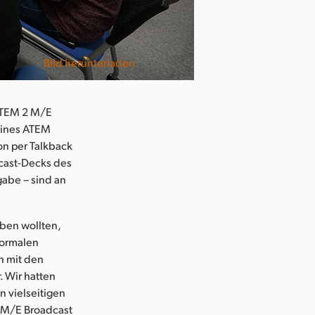
Bild herunterladen
 ATEM 2 M/E
 eines ATEM
on per Talkback
cast-Decks des
gabe – sind an
eben wollten,
normalen
h mit den
. Wir hatten
 vielseitigen
2 M/E Broadcast