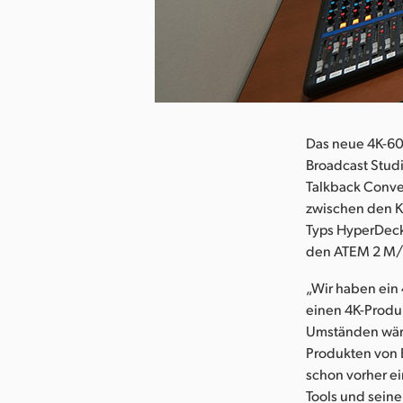
herunterladen
Das neue 4K-60
Broadcast Studi
Talkback Conve
zwischen den K
Typs HyperDeck 
den ATEM 2 M/E
„Wir haben ein 
einen 4K-Produk
Umständen wäre
Produkten von B
schon vorher e
Tools und seine