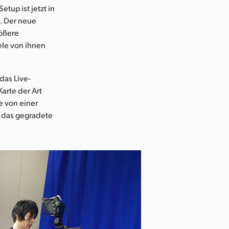
up ist jetzt in
. Der neue
rößere
ele von ihnen
das Live-
arte der Art
e von einer
d das gegradete