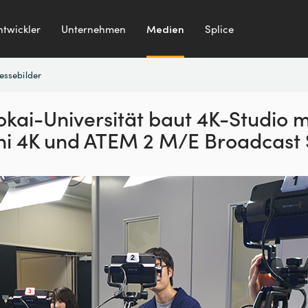
ntwickler
Unternehmen
Medien
Splice
essebilder
okai-Universität baut
4K-Studio m
i 4K und
ATEM 2 M/E Broadcast 