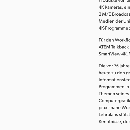
4K Kameras, ei
2 M/E Broadcast
Medien der Univ
4K-Programme z
Für den Workfl
ATEM Talkback 
SmartView 4K, M
Die vor 75 Jahr
heute zu den gr
Informationste
Programmen in 
Themen seines U
Computergrafike
praxisnahe Wor
Lehrplans stüt
Kenntnisse, den