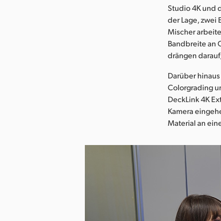
Studio 4K und 
der Lage, zwei
Mischer arbeite
Bandbreite an O
drängen darauf,
Darüber hinaus 
Colorgrading u
DeckLink 4K Ext
Kamera eingehe
Material an ei