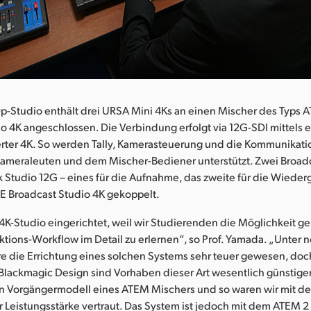
p-Studio enthält drei URSA Mini 4Ks an einen Mischer des Typs
o 4K angeschlossen. Die Verbindung erfolgt via 12G-SDI mittels
rter 4K. So werden Tally, Kamerasteuerung und die Kommunikati
ameraleuten und dem Mischer-Bediener unterstützt. Zwei Broad
Studio 12G – eines für die Aufnahme, das zweite für die Wieder
 Broadcast Studio 4K gekoppelt.
4K-Studio eingerichtet, weil wir Studierenden die Möglichkeit g
tions-Workflow im Detail zu erlernen“, so Prof. Yamada. „Unter 
 die Errichtung eines solchen Systems sehr teuer gewesen, doc
lackmagic Design sind Vorhaben dieser Art wesentlich günstiger
in Vorgängermodell eines ATEM Mischers und so waren wir mit den
r Leistungsstärke vertraut. Das System ist jedoch mit dem ATEM 