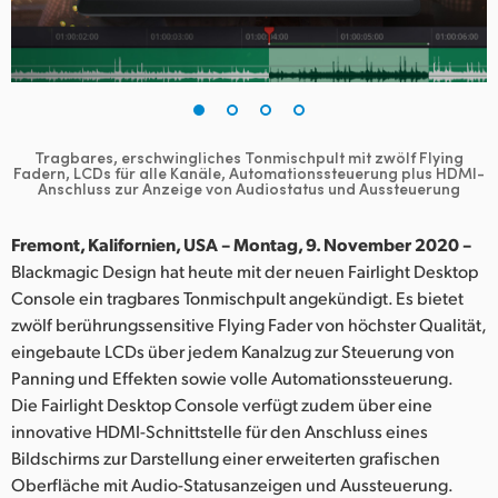
Finland
France
Germany
Tragbares, erschwingliches Tonmischpult mit zwölf Flying
Hong Kong SAR, China
Fadern, LCDs für alle Kanäle,
Automationssteuerung plus HDMI-
Anschluss zur Anzeige von Audiostatus und Aussteuerung
India
Fremont, Kalifornien, USA – Montag, 9. November 2020 –
Italy
Blackmagic Design hat heute mit der neuen Fairlight Desktop
Console ein tragbares Tonmischpult angekündigt. Es bietet
Japan
zwölf berührungssensitive Flying Fader von höchster Qualität,
eingebaute LCDs über jedem Kanalzug zur Steuerung von
Korea
Panning und Effekten sowie volle Automationssteuerung.
Die Fairlight Desktop Console verfügt zudem über eine
Mexico
innovative HDMI-Schnittstelle für den Anschluss eines
Malaysia
Bildschirms zur Darstellung einer erweiterten grafischen
Oberfläche mit Audio-Statusanzeigen und Aussteuerung.