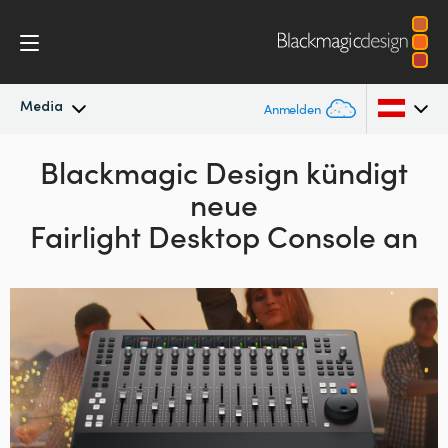
Media
Anmelden
Neueste Nachrichten
Blackmagic Design kündigt
Argentina
neue
Australia
Nachrichtenarchiv
Fairlight Desktop Console an
Austria
Pressebilder
Brazil
Canada
China
Denmark