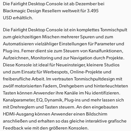
Netherlands
Die Fairlight Desktop Console ist ab Dezember bei
Blackmagic Design Resellern weltweit für 3.495
New Zealand
USD erhältlich.
Norway
Die Fairlight Desktop Console ist ein komplettes Tonmischpult
zum gleichzeitigen Mischen mehrerer Spuren und zum
Poland
Automatisieren vielzähliger Einstellungen für Parameter und
Plug-ins. Ferner dient sie zum Steuern von Kanalfunktionen,
Portugal
Aufzeichnen, Monitoring und zur Navigation durch Projekte.
Singapore
Diese Konsole ist ideal für Neueinsteiger, kleinere Studios
und zum Einsatz für Werbespots, Online-Projekte und
South Africa
freiberufliche Arbeit. Im vertrauten Tonmischpultdesign mit
zwölf motorisierten Fadern, Drehgebern und hinterleuchteten
Spain
Tasten können Anwender ihre Kanäle im Nu identifizieren.
Kanalparameter, EQ, Dynamik, Plug-ins und mehr lassen sich
Sweden
mit Drehreglern und Tasten steuern. An den eingebauten
HDMI-Ausgang können Anwender einen Bildschirm
Chinese Taipei
anschließen und erhalten so das gleiche interaktive grafische
Turkey
Feedback wie mit den größeren Konsolen.