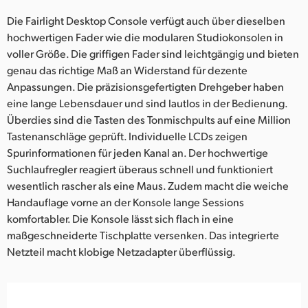
UAE
Die Fairlight Desktop Console verfügt auch über dieselben
hochwertigen Fader wie die modularen Studiokonsolen in
Ukraine
voller Größe. Die griffigen Fader sind leichtgängig und bieten
genau das richtige Maß an Widerstand für dezente
United Kingdom
Anpassungen. Die präzisionsgefertigten Drehgeber haben
eine lange Lebensdauer und sind lautlos in der Bedienung.
United States
Überdies sind die Tasten des Tonmischpults auf eine Million
Tastenanschläge geprüft. Individuelle LCDs zeigen
Spurinformationen für jeden Kanal an. Der hochwertige
Suchlaufregler reagiert überaus schnell und funktioniert
wesentlich rascher als eine Maus. Zudem macht die weiche
Handauflage vorne an der Konsole lange Sessions
komfortabler. Die Konsole lässt sich flach in eine
maßgeschneiderte Tischplatte versenken. Das integrierte
Netzteil macht klobige Netzadapter überflüssig.