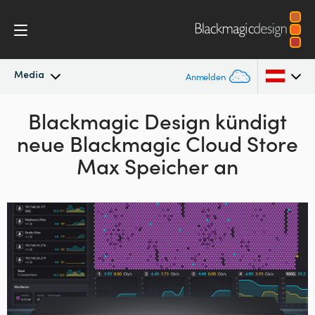
Media
Anmelden
Neueste Nachrichten
Blackmagic Design kündigt
Argentina
neue Blackmagic Cloud Store
Australia
Nachrichtenarchiv
Max Speicher an
Austria
Pressebilder
Brazil
Canada
China
Denmark