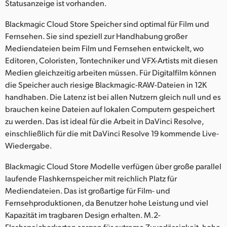
Statusanzeige ist vorhanden.
UAE
Blackmagic Cloud Store Speicher sind optimal für Film und
Ukraine
Fernsehen. Sie sind speziell zur Handhabung großer
Mediendateien beim Film und Fernsehen entwickelt, wo
United Kingdom
Editoren, Coloristen, Tontechniker und VFX-Artists mit diesen
Medien gleichzeitig arbeiten müssen. Für Digitalfilm können
United States
die Speicher auch riesige Blackmagic-RAW-Dateien in 12K
handhaben. Die Latenz ist bei allen Nutzern gleich null und es
brauchen keine Dateien auf lokalen Computern gespeichert
zu werden. Das ist ideal für die Arbeit in DaVinci Resolve,
einschließlich für die mit DaVinci Resolve 19 kommende Live-
Wiedergabe.
Blackmagic Cloud Store Modelle verfügen über große parallel
laufende Flashkernspeicher mit reichlich Platz für
Mediendateien. Das ist großartige für Film- und
Fernsehproduktionen, da Benutzer hohe Leistung und viel
Kapazität im tragbaren Design erhalten. M.2-
Flashspeicherkarten sorgen für extreme Zuverlässigkeit, hohe