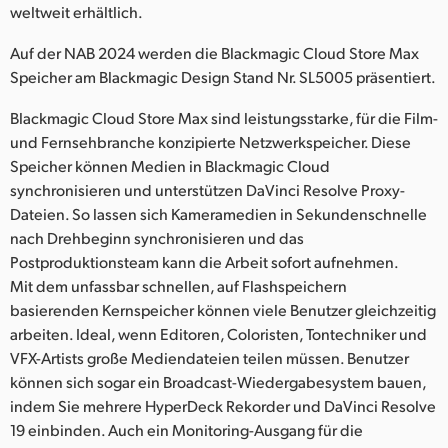
Netherlands
weltweit erhältlich.
New Zealand
Auf der NAB 2024 werden die Blackmagic Cloud Store Max
Speicher am Blackmagic Design Stand Nr. SL5005 präsentiert.
Norway
Blackmagic Cloud Store Max sind leistungsstarke, für die Film-
Poland
und Fernsehbranche konzipierte Netzwerkspeicher. Diese
Speicher können Medien in Blackmagic Cloud
Portugal
synchronisieren und unterstützen DaVinci Resolve Proxy-
Dateien. So lassen sich Kameramedien in Sekundenschnelle
Singapore
nach Drehbeginn synchronisieren und das
South Africa
Postproduktionsteam kann die Arbeit sofort aufnehmen.
Mit dem unfassbar schnellen, auf Flashspeichern
Spain
basierenden Kernspeicher können viele Benutzer gleichzeitig
arbeiten. Ideal, wenn Editoren, Coloristen, Tontechniker und
Sweden
VFX-Artists große Mediendateien teilen müssen. Benutzer
können sich sogar ein Broadcast-Wiedergabesystem bauen,
Chinese Taipei
indem Sie mehrere HyperDeck Rekorder und DaVinci Resolve
19 einbinden. Auch ein Monitoring-Ausgang für die
Turkey