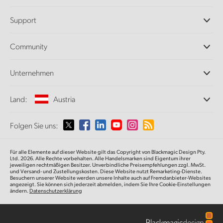
Professionelle Kameras
Support
DaVinci Resolve und Fusion Software
ATEM Produktionsmischer
Händler
Community
Ultimatte
Support-Center
Diskrekorder
Kontakt
Splice Community
Unternehmen
Aufzeichnung und Wiedergabe
Cintel Scanner
Büros
Norm- und Formatwandlung
Land:
Austria
Informationen über uns
Broadcasting-Konverter
Partner
Monitoring
Wählen Sie Ihr Land aus
Folgen Sie uns:
Medien
Netzwerkspeicher
MultiView
Argentina
Für alle Elemente auf dieser Website gilt das Copyright von Blackmagic Design Pty.
Signalverteilung und Distribution
Ltd. 2026. Alle Rechte vorbehalten. Alle Handelsmarken sind Eigentum ihrer
jeweiligen rechtmäßigen Besitzer. Unverbindliche Preisempfehlungen zzgl. MwSt.
Streaming und Encoding
Australia
und Versand- und Zustellungskosten. Diese Website nutzt Remarketing-Dienste.
Besuchern unserer Website werden unsere Inhalte auch auf Fremdanbieter-Websites
angezeigt. Sie können sich jederzeit abmelden, indem Sie Ihre Cookie-Einstellungen
ändern.
Datenschutzerklärung
Austria
Brazil