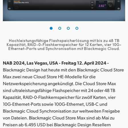
Finland
France
Germany
Hochleistungsfähige Flashspeicherlösung mit bis zu 48 TB
Hong Kong SAR, China
Kapazität,
RAID-0-Flashkernspeicher für 12 Karten, vier 10G-
Ethernet-Ports und Synchronisation mit Blackmagic Cloud.
India
NAB 2024, Las Vegas, USA - Freitag 12. April 2024 -
Italy
Blackmagic Design hat heute mit den Blackmagic Cloud Store
Max zwei neue Cloud Store HE-Modelle für die
Japan
Netzwerkspeicherung angekündigt. Die Cloud Store Max
sind ultraleistungsfähige Flashspeicher mit 24 oder 48 TB
Korea
Kapazität, RAID-0-Flashkernspeicher für zwölf Karten, vier
10G-Ethernet-Ports sowie 100G-Ethernet, USB-C und
Mexico
Blackmagic Cloud Synchronisation zur weltweiten Freigabe
Malaysia
von Dateien. Blackmagic Cloud Store Max sind ab Mai zu
Preisen ab 6.495 USD bei Blackmagic Design Resellern