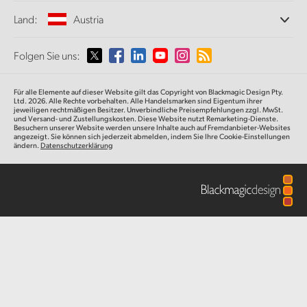
Büros
Finland
Norm- und Formatwandlung
Land:
Austria
ATEM Mic Converter
Informationen über uns
Broadcasting-Konverter
Partner
France
Monitoring
Wählen Sie Ihr Land aus
Folgen Sie uns:
Medien
Galerie
Netzwerkspeicher
Germany
MultiView
Argentina
Für alle Elemente auf dieser Website gilt das Copyright von Blackmagic Design Pty.
Signalverteilung und Distribution
Techn. Daten
Hong Kong SAR, China
Ltd. 2026. Alle Rechte vorbehalten. Alle Handelsmarken sind Eigentum ihrer
jeweiligen rechtmäßigen Besitzer. Unverbindliche Preisempfehlungen zzgl. MwSt.
Streaming und Encoding
Australia
und Versand- und Zustellungskosten. Diese Website nutzt Remarketing-Dienste.
Besuchern unserer Website werden unsere Inhalte auch auf Fremdanbieter-Websites
India
angezeigt. Sie können sich jederzeit abmelden, indem Sie Ihre Cookie-Einstellungen
ändern.
Datenschutzerklärung
Austria
Italy
Brazil
Japan
Canada
Korea
China
Mexico
Malaysia
Denmark