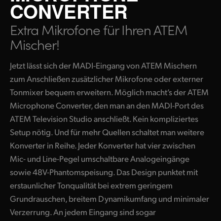
CONVERTER
Finland
ATEM Mic Converter
Extra Mikrofone
für Ihren ATEM
France
Mischer!
Galerie
Germany
Jetzt lässt sich der MADI-Eingang von ATEM Mischern
Techn. Daten
Hong Kong SAR, China
zum Anschließen zusätzlicher Mikrofone oder externer
Tonmixer bequem erweitern. Möglich macht’s der ATEM
India
Microphone Converter, den man an den MADI-Port des
Italy
ATEM Television Studio anschließt. Kein kompliziertes
Setup nötig. Und für mehr Quellen schaltet man weitere
Japan
Konverter in Reihe. Jeder Konverter hat vier zwischen
Mic- und Line-Pegel umschaltbare Analogeingänge
Korea
sowie 48V-Phantomspeisung. Das Design punktet mit
Mexico
erstaunlicher Tonqualität bei extrem geringem
Grundrauschen, breitem Dynamikumfang und minimaler
Malaysia
Verzerrung. An jedem Eingang sind sogar