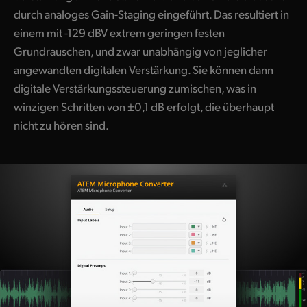
durch analoges Gain-Staging eingeführt. Das resultiert in
einem mit -129 dBV extrem geringen festen
Grundrauschen, und zwar unabhängig von jeglicher
angewandten digitalen Verstärkung. Sie können dann
digitale Verstärkungssteuerung zumischen, was in
winzigen Schritten von ±0,1 dB erfolgt, die überhaupt
nicht zu hören sind.