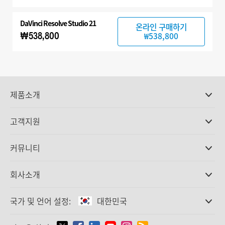
DaVinci Resolve Studio 21
온라인 구매하기
₩538,800
₩538,800
제품소개
전문가용 카메라
고객지원
DaVinci Resolve와 Fusion 소프트웨어
ATEM 제작 스위처
판매처
커뮤니티
Ultimatte
고객지원 센터
디스크 레코더
문의하기
Splice Community
회사소개
캡쳐 및 재생
Cintel 필름 스캐닝
사무실
표준 변환
국가 및 언어 설정:
대한민국
회사 소개
방송용 컨버터
제휴 업체
모니터링