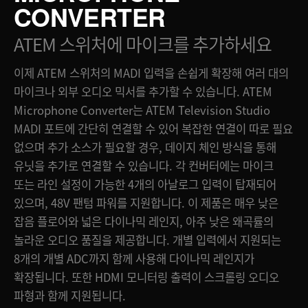
CONVERTER
Finland
ATEM Mic Converter
ATEM 스위처에
마이크를 추가하세요
France
갤러리
이제 ATEM 스위처의 MADI 입력을 손쉽게 확장해 여러 대의
Germany
마이크나 외부 오디오 믹서를 추가할 수 있습니다. ATEM
사양
Hong Kong SAR, China
Microphone Converter는 ATEM Television Studio
MADI 포트에 간단히 연결할 수 있어 복잡한 연결이 따로 필요
India
없으며 추가 소스가 필요할 경우, 데이지 체인 방식을 통해
Italy
유닛을 추가로 연결할 수 있습니다. 각 컨버터에는 마이크
또는 라인 설정이 가능한 4개의 아날로그 입력이 탑재되어
Japan
있으며, 48V 팬텀 파워를 지원합니다. 이 제품은 매우 낮은
잡음 플로어와 넓은 다이나믹 레인지, 아주 낮은 왜곡률의
Korea
놀라운 오디오 품질을 제공합니다. 개별 입력에서 지원되는
Mexico
8개의 개별 ADC까지 함께 사용해 다이나믹 레인지가
확장됩니다. 또한 HDMI 모니터링 출력이 스크롤링 오디오
Malaysia
파형과 함께 지원됩니다.