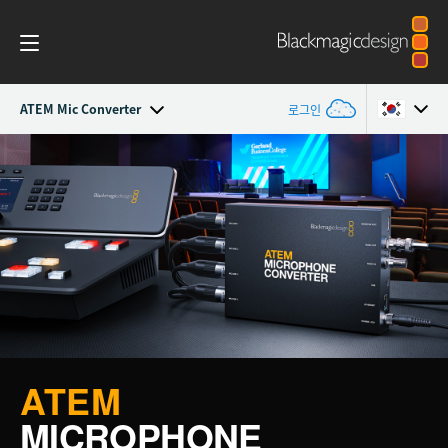
ATEM Mic Converter
로그인
ATEM Television Studio
Argentina
Australia
시작하기
Austria
디자인
Brazil
기능
Canada
소프트웨어
China
ATEM
MICROPHONE
Denmark
편집