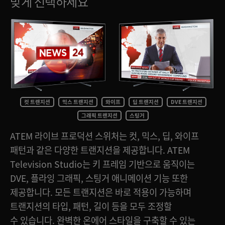
맞게 선택하세요
Netherlands
New Zealand
Norway
Poland
Portugal
컷 트랜지션
믹스 트랜지션
와이프
딥 트랜지션
DVE 트랜지션
Singapore
그래픽 트랜지션
스팅거
South Africa
ATEM 라이브 프로덕션 스위처는 컷, 믹스, 딥, 와이프
패턴과 같은 다양한 트랜지션을 제공합니다. ATEM
Spain
Television Studio는 키 프레임 기반으로 움직이는
Sweden
DVE, 플라잉 그래픽, 스팅거 애니메이션 기능 또한
제공합니다. 모든 트랜지션은 바로 적용이 가능하며
Chinese Taipei
트랜지션의 타입, 패턴, 길이 등을 모두 조정할
Turkey
수 있습니다. 완벽한 온에어 스타일을 구축할 수 있는