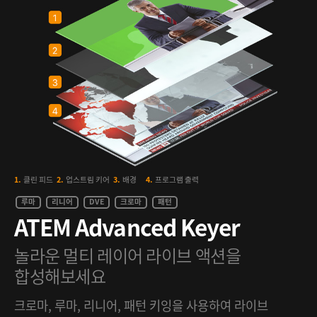
1.
클린 피드
2.
업스트림 키어
3.
배경
4.
프로그램 출력
루마
리니어
DVE
크로마
패턴
ATEM
Advanced Keyer
놀라운 멀티 레이어
라이브 액션을
합성해보세요
크로마, 루마, 리니어, 패턴 키잉을 사용하여 라이브