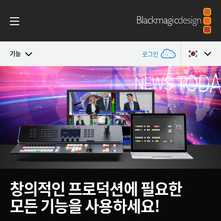
기능
로그인
ATEM Television Studio
Argentina
Australia
시작하기
Austria
디자인
Brazil
기능
Canada
창의적인
프로덕션에
필요한
소프트웨어
China
모든 기능을 사용하세요!
편집
Denmark