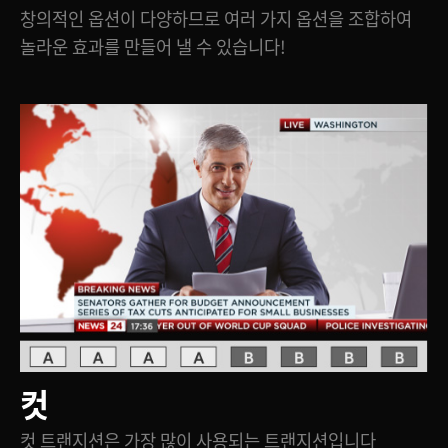
창의적인 옵션이 다양하므로 여러 가지 옵션을 조합하여
UAE
놀라운 효과를 만들어 낼 수 있습니다!
Ukraine
United Kingdom
United States
컷
컷 트랜지션은 가장 많이 사용되는 트랜지션입니다