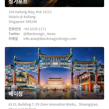
싱가포르
164 Kallang Way, #04-10/11
Solaris @ Kallang
Singapore 349248
전화번호
+65 6339 2171
Twitter
@Blackmagic_News
이메일
info-asia@
blackmagicdesign.com
베이징
A110, Building 7, E9 Zone Innovation Works，
Shuangqiao,