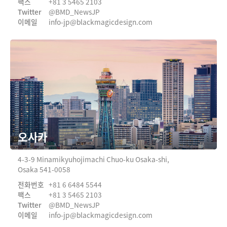
팩스
+81 3 5465 2103
Twitter
@BMD_NewsJP
이메일
info-jp@
blackmagicdesign.com
오사카
4‑3‑9 Minamikyuhojimachi
Chuo‑ku Osaka‑shi,
Osaka 541‑0058
전화번호
+81 6 6484 5544
팩스
+81 3 5465 2103
Twitter
@BMD_NewsJP
이메일
info-jp@
blackmagicdesign.com