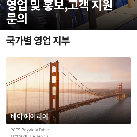
영업 및 홍보,
고객 지원
Finland
문의
France
Germany
국가별 영업 지부
Hong Kong SAR, China
India
Italy
Japan
Korea
Mexico
베이 에어리어
Malaysia
2875 Bayview Drive,
Fremont, CA 94538