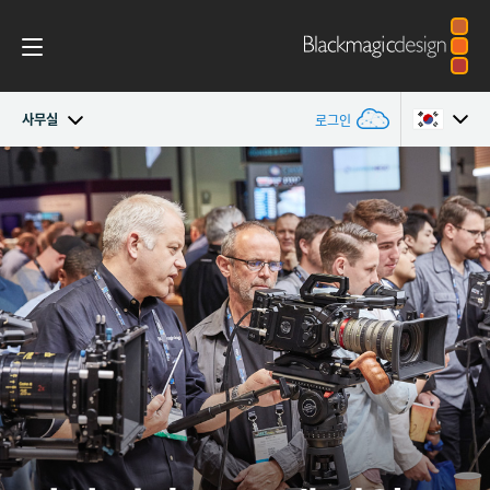
사무실
로그인
회사소개
Argentina
Australia
사무실
Austria
제휴 업체
Brazil
Canada
China
Denmark