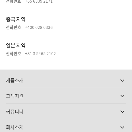
전화번호
+65 6339 2171
중국 지역
전화번호
+400 028 0336
일본 지역
전화번호
+81 3 5465 2102
제품소개
전문가용 카메라
고객지원
DaVinci Resolve와 Fusion 소프트웨어
ATEM 제작 스위처
판매처
커뮤니티
Ultimatte
고객지원 센터
디스크 레코더
문의하기
Splice Community
회사소개
캡쳐 및 재생