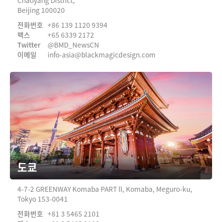
Chaoyang District,
Beijing 100020
전화번호
+86 139 1120 9394
팩스
+65 6339 2172
Twitter
@BMD_NewsCN
이메일
info-asia@
blackmagicdesign.com
도쿄
4‑7‑2 GREENWAY Komaba PART ll,
Komaba, Meguro‑ku,
Tokyo 153‑0041
전화번호
+81 3 5465 2101