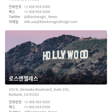
Netherlands
전화번호
+1 408 954 0500
New Zealand
팩스
+1 408 954 0508
Twitter
@Blackmagic_News
이메일
info-usa@
blackmagicdesign.com
Norway
Poland
Portugal
Singapore
South Africa
Spain
로스앤젤레스
Sweden
333 N. Glenoaks Boulevard,
Suite 250,
Burbank, CA 91502
Chinese Taipei
전화번호
+1 408 954 0500
팩스
+1 408 954 0508
Turkey
Twitter
@Blackmagic_News