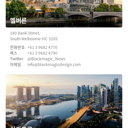
멜버른
180 Bank Street,
South Melbourne VIC 3205
전화번호
+61 3 9682 4770
팩스
+61 3 9682 4790
Twitter
@Blackmagic_News
이메일
info@
blackmagicdesign.com