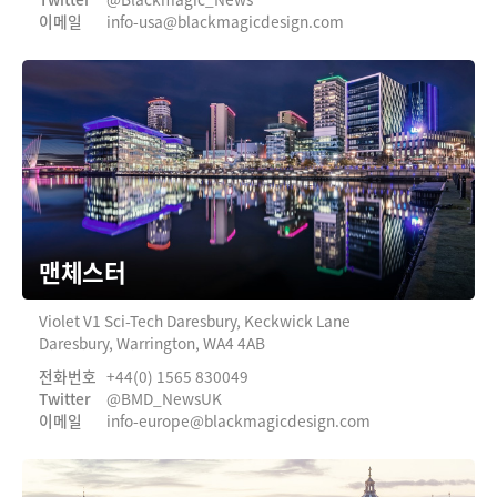
이메일
info-usa@
blackmagicdesign.com
UAE
Ukraine
United Kingdom
United States
맨체스터
Violet V1 Sci-Tech Daresbury, Keckwick Lane
Daresbury, Warrington, WA4 4AB
전화번호
+44(0) 1565 830049
Twitter
@BMD_NewsUK
이메일
info-europe@
blackmagicdesign.com