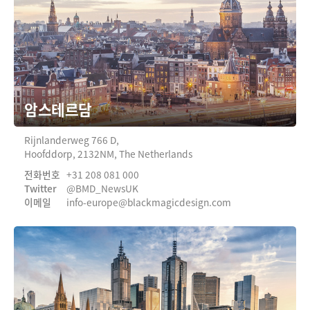
암스테르담
Rijnlanderweg 766 D,
Hoofddorp, 2132NM, The Netherlands
전화번호
+31 208 081 000
Twitter
@BMD_NewsUK
이메일
info-europe@
blackmagicdesign.com