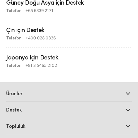
Güney Doğu Asya için Destek
Telefon
+65 6339 2171
Çin için Destek
Telefon
+400 028 0336
Japonya için Destek
Telefon
+81 3 5465 2102
Ürünler
Profesyonel Video Kameraları
Destek
DaVinci Resolve ve Fusion Yazılımı
ATEM Prodüksiyon Görüntü Mikserleri
Yetkili Bayiler
Topluluk
Ultimatte
Destek Merkezi
Disk Kaydediciler
Bize ulaşın
Splice Topluluğu