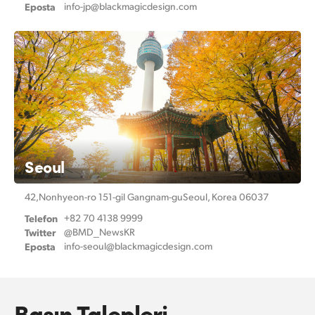
Eposta
info-jp@
blackmagicdesign.com
Seoul
42,Nonhyeon-ro 151-gil Gangnam-gu
Seoul, Korea 06037
Telefon
+82 70 4138 9999
Twitter
@BMD_NewsKR
Eposta
info-seoul@
blackmagicdesign.com
Basın Talepleri