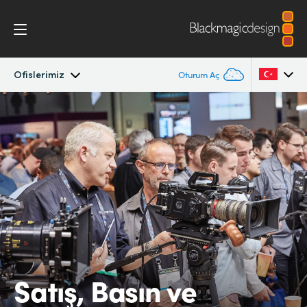
Ofislerimiz
Oturum Aç
Firma
Argentina
Australia
Ofislerimiz
Austria
İş Ortaklarımız
Brazil
Canada
China
Satış, Basın ve
Denmark