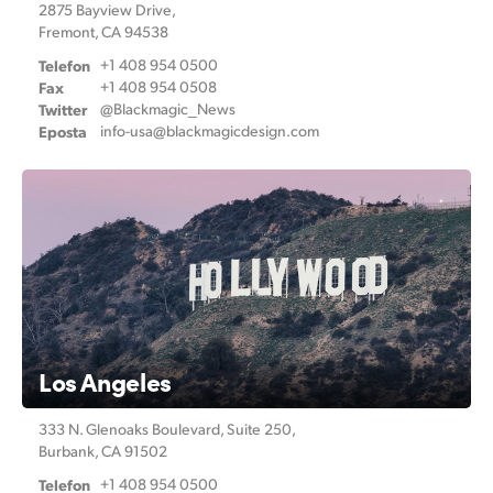
Netherlands
2875 Bayview Drive,
Fremont, CA 94538
New Zealand
Telefon
+1 408 954 0500
Fax
+1 408 954 0508
Norway
Twitter
@Blackmagic_News
Eposta
info-usa@
blackmagicdesign.com
Poland
Portugal
Singapore
South Africa
Spain
Los Angeles
Sweden
Chinese Taipei
333 N. Glenoaks Boulevard,
Suite 250,
Burbank, CA 91502
Turkey
Telefon
+1 408 954 0500