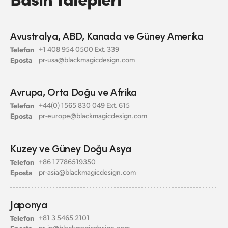
Avustralya, ABD,
Kanada ve Güney Amerika
Telefon
+1 408 954 0500 Ext. 339
Eposta
pr-usa@
blackmagicdesign.com
Avrupa, Orta Doğu ve Afrika
Telefon
+44(0) 1565 830 049 Ext. 615
Eposta
pr-europe@
blackmagicdesign.com
Kuzey ve Güney Doğu Asya
Telefon
+86 17786519350
Eposta
pr-asia@
blackmagicdesign.com
Japonya
Telefon
+81 3 5465 2101
Eposta
pr-jp@
blackmagicdesign.com