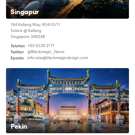
Singapur
164 Kallang Way, #04-10/11
Solaris @ Kallang
Singapore 349248
Telefon
+65 6339 2171
Twitter
@Blackmagic_News
Eposta
info-asia@
blackmagicdesign.com
Pekin