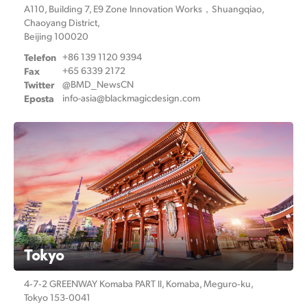
A110, Building 7, E9 Zone Innovation Works，
Shuangqiao,
Chaoyang District,
Beijing 100020
Telefon
+86 139 1120 9394
Fax
+65 6339 2172
Twitter
@BMD_NewsCN
Eposta
info-asia@
blackmagicdesign.com
Tokyo
4‑7‑2 GREENWAY Komaba PART ll,
Komaba, Meguro‑ku,
Tokyo 153‑0041