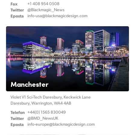
Fax
+1 408 954 0508
UAE
Twitter
@Blackmagic_News
Eposta
info-usa@
blackmagicdesign.com
Ukraine
United Kingdom
United States
Manchester
Violet V1 Sci-Tech Daresbury, Keckwick Lane
Daresbury, Warrington, WA4 4AB
Telefon
+44(0) 1565 830049
Twitter
@BMD_NewsUK
Eposta
info-europe@
blackmagicdesign.com