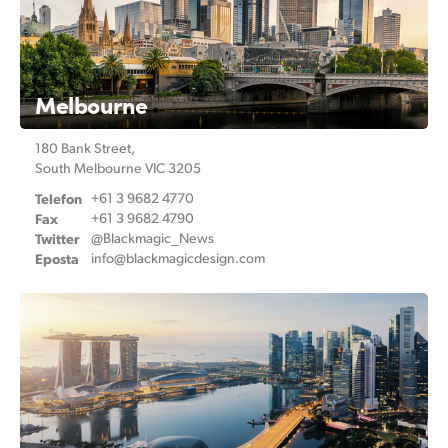
Melbourne
180 Bank Street,
South Melbourne VIC 3205
Telefon
+61 3 9682 4770
Fax
+61 3 9682 4790
Twitter
@Blackmagic_News
Eposta
info@
blackmagicdesign.com