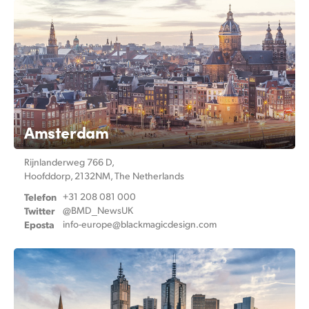
Amsterdam
Rijnlanderweg 766 D,
Hoofddorp, 2132NM, The Netherlands
Telefon
+31 208 081 000
Twitter
@BMD_NewsUK
Eposta
info-europe@
blackmagicdesign.com