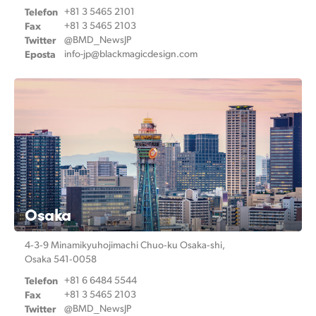
Telefon
+81 3 5465 2101
Fax
+81 3 5465 2103
Twitter
@BMD_NewsJP
Eposta
info-jp@
blackmagicdesign.com
Osaka
4‑3‑9 Minamikyuhojimachi
Chuo‑ku Osaka‑shi,
Osaka 541‑0058
Telefon
+81 6 6484 5544
Fax
+81 3 5465 2103
Twitter
@BMD_NewsJP