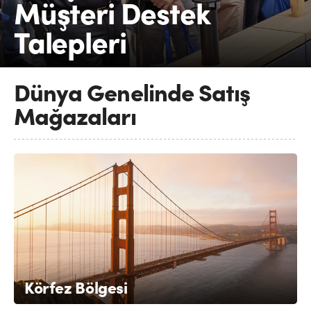
Müşteri Destek
Finland
Talepleri
France
Germany
Dünya Genelinde Satış
Hong Kong SAR, China
Mağazaları
India
Italy
Japan
Korea
Mexico
Körfez Bölgesi
Malaysia