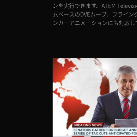
ンを実行できます。ATEM Televis
ィブなオプションを搭載してい
ムベースのDVEムーブ、フライン
な”オンエア”スタイルが見つかり
ンガーアニメーションにも対応し