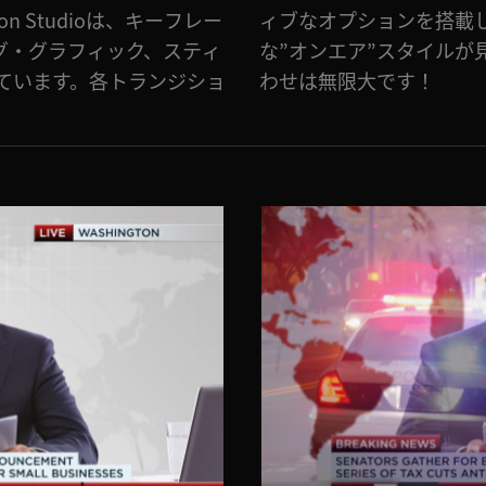
ion Studioは、キーフレー
るので、常にパーフェクト
グ・グラフィック、スティ
ます。エフェクトの組み合
ています。各トランジショ
わせは無限大です！