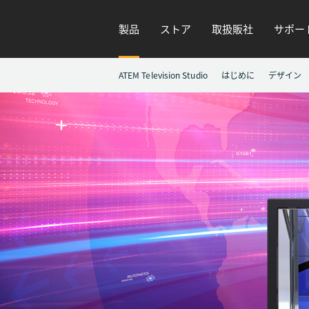
製品
ストア
取扱販社
サポー
ATEM Television Studio
はじめに
デザイン