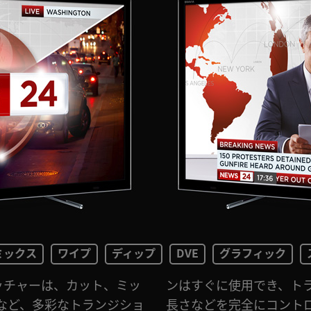
ミックス
ワイプ
ディップ
DVE
グラフィック
ッチャーは、カット、ミッ
ョンのタイプ、パターン、
など、多彩なトランジショ
きます。多くのクリエイテ