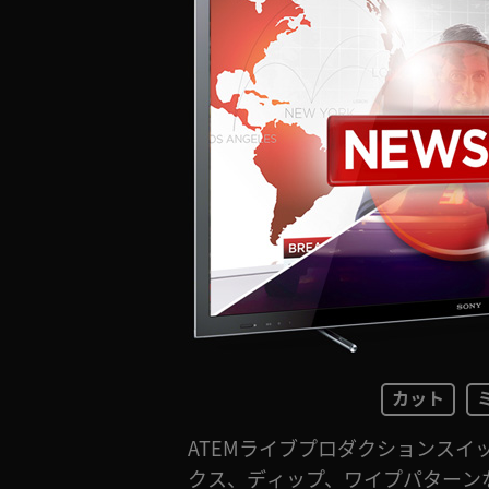
カット
ATEMライブプロダクションスイ
ンはすぐに使用でき、トランジシ
クス、ディップ、ワイプパターン
長さなどを完全にコントロールで