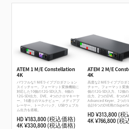
ATEM 1 M/E Constellation
ATEM 2 M/E Conste
4K
4K
パワフルな1 M/Eライブプロダクション
高度な2 M/Eライブプロ
スイッチャー。フォーマット変換機能に
チャー。フォーマット変換
対応した10個の12G-SDI入力、6個の
個の12G-SDI入力、12個の12
12G-SDI出力、DVE、4つのクロマキーヤ
出力、2つのDVE、8つのAT
ー、16通りのマルチビュー、メディアプ
Advanced Keyer、2
レーヤー、トークバック、USBウェブカ
合計6つのDVE用のSuperS
ム出力を搭載。
HD ¥313,800
(税
HD ¥183,800
(税込価格)
4K ¥766,800
(税
4K ¥330,800
(税込価格)