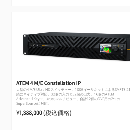
ATEM 4 M/E Constellation IP
大型の4 M/E Ultra HDスイッチャー。100GイーサネットによるSMPTE-2
続にネイティブ対応。32個の入力と32個の出力、16個のATEM
Advanced Keyer、4つのマルチビュー、合計12個のDVE用の2つの
SuperSourceに対応。
¥1,388,000
(税込価格)