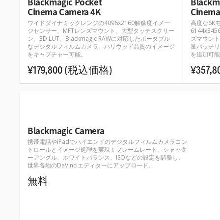
Blackmagic Pocket
Blackm
Cinema Camera 4K
Cinema
ワイドダイナミックレンジの4096x2160解像度イメー
高度な6K
ジセンサー、MFTレンズマウント、大型タッチスクリー
6144x3
ン、3D LUT、Blackmagic RAWに対応したポータブル
ズマウント
なデジタルフィルムカメラ。ハリウッド品質のイメージ
量バッテリ
をキャプチャー可能。
を追加可能
¥179,800
(税込価格)
¥357,8
Blackmagic Camera
携帯電話やiPadでハイエンドのデジタルフィルムカメラコン
トロールとイメージ処理を実現！フレームレート、シャッタ
ーアングル、ホワイトバランス、ISOなどの設定を調整し、
世界各地のDaVinciエディターにアップロード。
無料