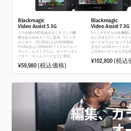
Blackmagic
Blackmagic
Video Assist 5 3G
Video Assist 7 3G
プロ仕様のHD収録＆モニタリング機
5インチモデルの全機能
能をあらゆるカメラに追加。5インチ
かに大きな7インチスクリ
モニター、3G-SDIおよびHDMI接続、
カードがフルになっても
ProResおよびDNxHDファイルフォー
きる2つのSDカードスロ
マット、ヒストグラム、オーディオメ
ニXLRオーディオ入力を
ーター、タイムコードなどに対応。
¥102,800
(税込
¥59,980
(税込価格)
編集、カ
オ