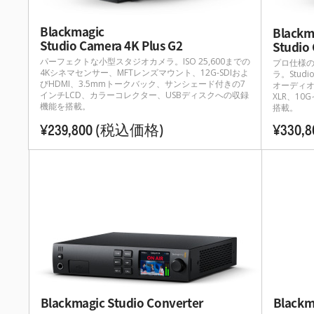
Blackmagic
Blackm
Studio Camera 4K Plus G2
Studio
パーフェクトな小型スタジオカメラ。ISO 25,600までの
プロ仕様の
4Kシネマセンサー、MFTレンズマウント、12G-SDIおよ
ラ。Studi
びHDMI、3.5mmトークバック、サンシェード付きの7
オーディオ
インチLCD、カラーコレクター、USBディスクへの収録
XLR、1
機能を搭載。
搭載。
¥239,800
(税込価格)
¥330,
Blackmagic Studio Converter
Blackm