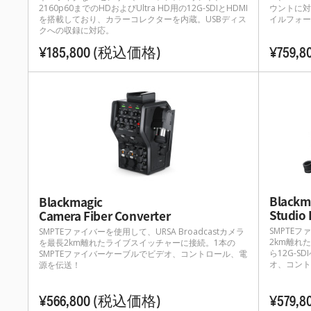
ウントに対応。
2160p60までのHDおよびUltra HD用の12G-SDIとHDMI
イルフォー
を搭載しており、カラーコレクターを内蔵。USBディス
クへの収録に対応。
¥185,800
(税込価格)
¥759,8
Blackm
Blackmagic
Studio 
Camera Fiber Converter
SMPTEフ
SMPTEファイバーを使用して、URSA Broadcastカメラ
2km離れ
を最長2km離れたライブスイッチャーに接続。1本の
ら12G-
SMPTEファイバーケーブルでビデオ、コントロール、電
オ、コント
源を伝送！
¥566,800
(税込価格)
¥579,8