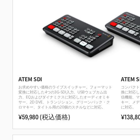
ATEM SDI
ATEM S
お求めやすい価格のライブスイッチャー。フォーマット
コンパクト
変換に対応した4つの3G-SDI入力、USBウェブカム出
換に対応し
力、EQおよびダイナミクスに対応したオーディオミキ
信機能、マ
サー、2D DVE、トランジション、グリーンバック・ク
キー、メデ
ロマキー、タイトル用の20個のスチルなどに対応。
に対応。
¥59,980
(税込価格)
¥138,8