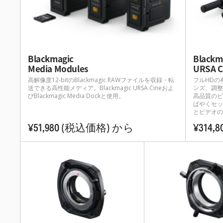
Blackmagic
Blackm
Media Modules
URSA C
高解像度12-bitのBlackmagic RAWファイルを収録・転
フルHDの
送できる高性能メディア。Blackmagic URSA Cineおよ
ンズ、調整
びBlackmagic Media Dockと使用。
高品質のビ
ばやくセッ
とビデオの
¥51,980
(税込価格)
から
¥314,8