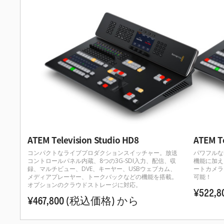
ATEM Television Studio HD8
ATEM Te
コンパクトなライブプロダクションスイッチャー。放送
パワフルなIS
コントロールパネル内蔵、8つの3G-SDI入力、配信、収
機能に加え
録、マルチビュー、DVE、キーヤー、USBウェブカム、
ートカメラ
メディアプレーヤー、トークバックなどの機能を搭載。
可能！
オプションのクラウドストレージに対応。
¥522,8
¥467,800
(税込価格)
から