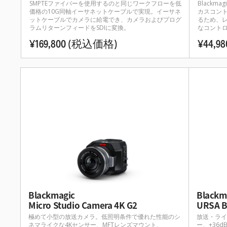
SMPTEファイバーを使用するのと同じワークフローを低
Blackma
価格の10G同軸イーサネットケーブルで実現。イーサネ
カスコン
ットケーブルでカメラに給電でき、カメラおよびプログ
るため、
ラムリターンフィードをSDIに変換。
なコント
¥169,800
(税込価格)
¥44,9
Blackm
Blackmagic
URSA B
Micro Studio Camera 4K G2
放送・ライ
極めて小型の放送カメラ。低照明条件で優れた性能のシ
ー、+36
ネマライクな4Kセンサー、MFTレンズマウント、