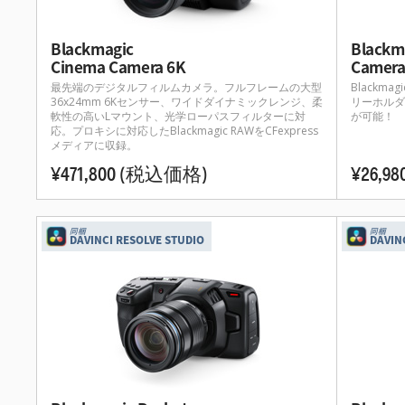
Blackmagic
Blackm
Cinema Camera 6K
Camera 
最先端のデジタルフィルムカメラ。フルフレームの大型
Blackmag
36x24mm 6Kセンサー、ワイドダイナミックレンジ、柔
リーホルダ
軟性の高いLマウント、光学ローパスフィルターに対
が可能！
応。プロキシに対応したBlackmagic RAWをCFexpress
メディアに収録。
¥471,800
(税込価格)
¥26,98
同梱
同梱
DAVINCI RESOLVE STUDIO
DAVIN