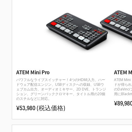
ATEM Mini Pro
ATEM Mi
パワフルなライブスイッチャー！4つのHDMI入力、ハー
ATEM M
ドウェア配信エンジン、USBディスクへの収録、USBウ
ドが得られ
ェブカム出力、オーディオミキサー、2D DVE、トランジ
のDaVin
ション、グリーンバッククロマキー、タイトル用の20個
用にBlac
のスチルなどに対応。
¥89,98
¥53,980
(税込価格)