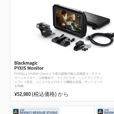
Blackmagic
PYXIS Monitor
PYXISおよびURSA Cineカメラ用の調整可能な高輝度タッチスク
リーンモニター。USB接続で、ライブビデオ、ヘッドアップディ
スプレイ設定、メニューなどのカメラ機能を拡張。サンシェード
を同梱。
¥52,980
(税込価格)
から
同梱
同梱
DAVINCI RESOLVE STUDIO
DAVIN