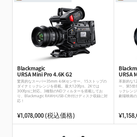
Blackmagic
Blackm
URSA Mini Pro 4.6K G2
URSA M
驚異的なスーパー35mm 4.6Kセンサー、15ストップの
革新的な1
ダイナミックレンジを搭載。最大120fps、2Kでは
ー、第5世
300fpsに対応。3種類のNDフィルターを搭載してお
ックレンジを
り、Blackmagic RAWやUSB-C外付けディスク収録に対
劇場映画の
応！
¥1,078,000
(税込価格)
¥1,158