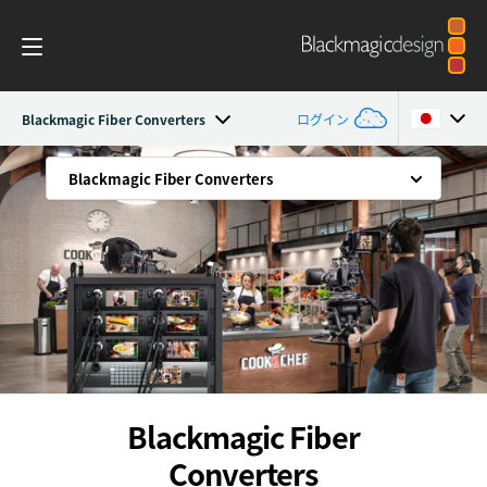
Blackmagic Fiber Converters
ログイン
Blackmagic Fiber Converters
Blackmagic Fiber Converters
Blackmagic Fiber Converters
Argentina
Blackmagic Fiber Converters
Australia
仕様
あらゆる場所にカメラを設置
Austria
耐久性と安全性を備えたSMPTEファイバー
Brazil
スタジオカメラのコントロールを追加
Canada
IPビデオ用の10Gイーサネット
China
Blackmagic Fiber
Blackmagic Camera Fiber Converter
Converters
Denmark