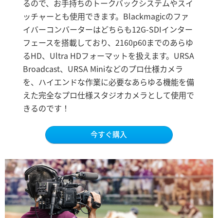
Netherlands
るので、お手持ちのトークバックシステムやスイ
ッチャーとも使用できます。Blackmagicのファ
New Zealand
イバーコンバーターはどちらも12G-SDIインター
フェースを搭載しており、2160p60までのあらゆ
Norway
るHD、Ultra HDフォーマットを扱えます。URSA
Poland
Broadcast、URSA Miniなどのプロ仕様カメラ
を、ハイエンドな作業に必要なあらゆる機能を備
Portugal
えた完全なプロ仕様スタジオカメラとして使用で
Singapore
きるのです！
South Africa
今すぐ購入
Spain
Sweden
Chinese Taipei
Turkey