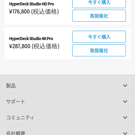
今すぐ購入
HyperDeck Studio HD Pro
¥176,800
(税込価格)
取扱販社
今すぐ購入
HyperDeck Studio 4K Pro
¥287,800
(税込価格)
取扱販社
製品
プロ仕様カメラ
サポート
DaVinci Resolve/Fusion
ソフトウェア
取扱販社
コミュニティ
ATEMプロダクション
スイッチャー
サポートセンター
Ultimatte
お問い合わせ
Spliceコミュニティ
会社概要
ディスクレコーダー