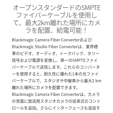
Blackmagic Studio Fiber Converter
オープンスタンダードのSMPTE
Finland
デュアルチャンネル・トークバック
ファイバーケーブルを使用し
France
て、最大2km
離れた場所にカメ
フルサイズのプロ仕様インターフェース
Germany
ラを配置、給電可能！
ハイエンドの放送を実現する設計
Hong Kong SAR, China
Blackmagic Camera Fiber Converterおよび
Blackmagic Studio Fiber Converterは、業界標
India
準のビデオ、オーディオ、トークバック、タリー
信号および電源を変換し、単一のSMPTEファイ
Italy
バーケーブルで送信します。これらのコンバータ
Japan
ーを使用すると、耐久性に優れた1本の光ファイ
バーケーブルで、スタジオや中継車から最大2 km
Korea
離れた場所にカメラを配置できます。
Mexico
Blackmagic Camera Fiber Converterは、カメラ
の背面に放送用スタジオカメラの従来式のコント
Malaysia
ロールを追加。さらにインターフェースも追加す