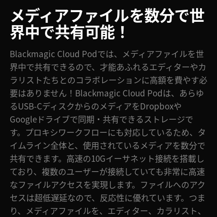
メディア
ファイル
を数分で
世
Finland
界中で共有可能！
France
Germany
Blackmagic Cloud Podでは、メディアファイルを世
界中で共有できるので、才能あふれるエディターやカ
Hong Kong SAR, China
ラリストたちとのコラボレーションに高額を費やす必
要はありません！Blackmagic Cloud Podは、あらゆ
India
るUSB-CディスクからのメディアをDropboxや
Italy
Googleドライブで同期・共有できるストレージで
す。プロキシワークフローにも対応しているため、タ
Japan
イムライン全体と、使用されているメディアを数分で
Korea
共有できます。高速の10Gイーサネット接続を搭載し
ており、複数のユーザーが接続していても非常に高速
Mexico
なファイルアクセスを実現します。ファイルへのアク
セスは超低遅延なので、反応性に優れています。つま
Malaysia
り、メディアファイルを、エディター、カラリスト、