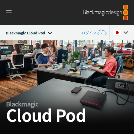
Blackmagic Cloud Pod
ログイン
Blackmagic Cloud Pod
Argentina
Australia
仕様
Austria
Brazil
Canada
Blackmagic
Cloud Pod
China
Denmark