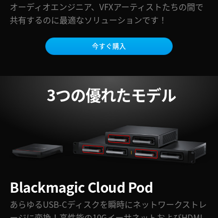
Netherlands
オーディオエンジニア、VFXアーティストたちの間で
共有するのに最適なソリューション
です！
New Zealand
Norway
今すぐ購入
Poland
Portugal
3つの優れたモデル
Singapore
South Africa
Spain
Sweden
Blackmagic
Cloud Pod
Chinese Taipei
あらゆるUSB-Cディスクを瞬時にネットワークストレ
Turkey
ージに変換！高性能の10GイーサネットおよびHDMI