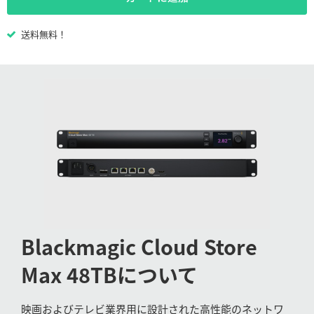
Netherlands
New Zealand
送料無料！
Norway
Poland
Portugal
Singapore
South Africa
Spain
Blackmagic
Cloud Store
Sweden
Max 48TB
について
Chinese Taipei
Turkey
映画およびテレビ業界用に設計された高性能のネットワ