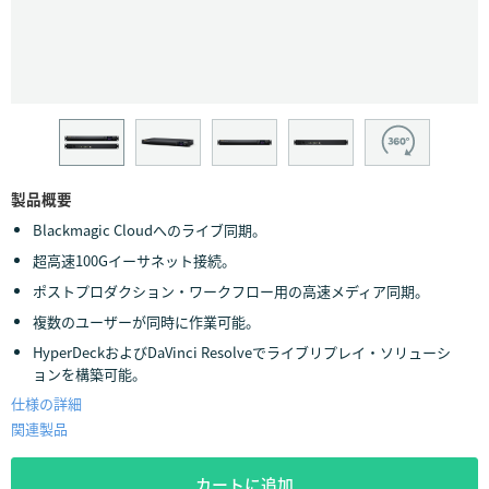
Finland
France
Germany
Hong Kong SAR, China
製品概要
India
Blackmagic Cloudへのライブ同期。
Italy
超高速100Gイーサネット接続。
ポストプロダクション・ワークフロー用の高速メディア同期。
Japan
複数のユーザーが同時に作業可能。
Korea
HyperDeckおよびDaVinci Resolveでライブリプレイ・ソリューシ
ョンを構築可能。
Mexico
仕様の詳細
関連製品
Malaysia
カートに追加