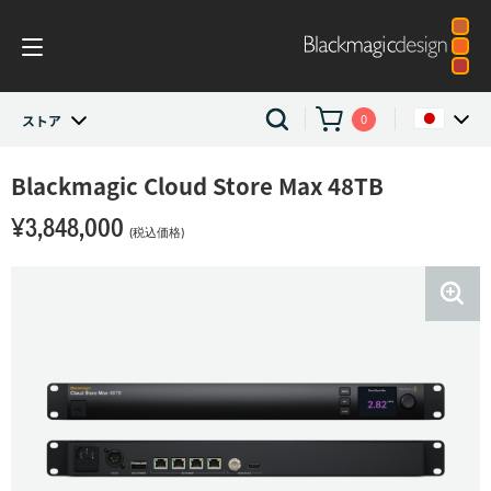
0
ストア
ストア
Blackmagic Cloud Store Max 48TB
Argentina
¥3,848,000
Australia
Network Storage
(税込価格)
Austria
Blackmagic Cloud Store
Brazil
Blackmagic Cloud Store Max 48TB
Canada
China
Denmark