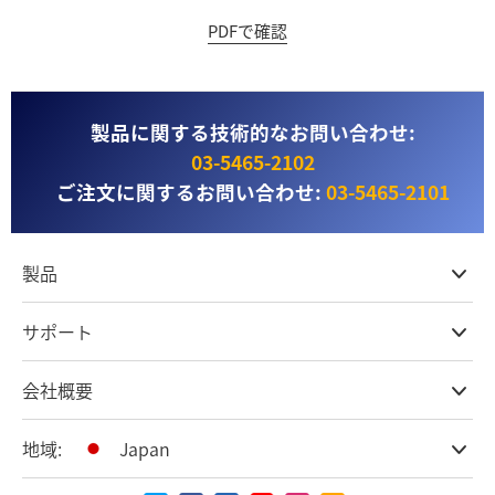
PDFで確認
製品に関する技術的なお問い合わせ:
03‑5465‑2102
ご注文に関するお問い合わせ:
03‑5465‑2101
製品
プロ仕様カメラ
サポート
DaVinci Resolve & Fusionソフトウェア
ネットワークストレージ
取扱販社
会社概要
ATEMライブプロダクション
ストアに関するよくある質問
収録、キャプチャー、再生
製品サポートセンター
オフィス
地域:
Japan
放送用コンバーター
お問い合わせ
会社概要
ルーティング＆配信
特定商取引法に基づく表記
パートナー