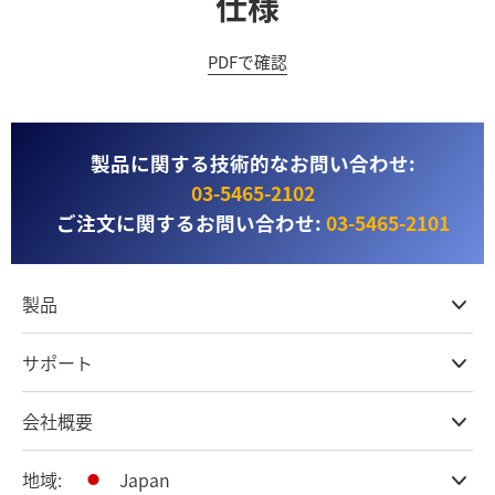
仕様
PDFで確認
製品に関する技術的なお問い合わせ:
03‑5465‑2102
ご注文に関するお問い合わせ:
03‑5465‑2101
製品
プロ仕様カメラ
サポート
DaVinci Resolve & Fusionソフトウェア
ネットワークストレージ
取扱販社
会社概要
ATEMライブプロダクション
ストアに関するよくある質問
収録、キャプチャー、再生
製品サポートセンター
オフィス
地域:
Japan
放送用コンバーター
お問い合わせ
会社概要