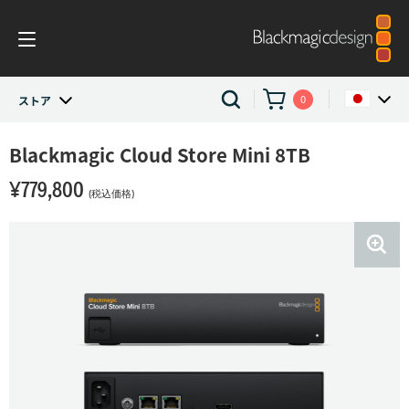
0
ストア
ストア
Blackmagic Cloud Store Mini 8TB
Argentina
¥779,800
Australia
Network Storage
(税込価格)
Austria
Blackmagic Cloud Store
Brazil
Blackmagic Cloud Store Mini 8TB
Canada
China
Denmark