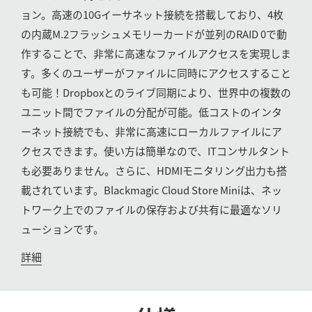
ョン。高速の10Gイーサネット接続を搭載しており、4枚
UAE
の内蔵M.2フラッシュメモリーカードが並列のRAID 0で動
Ukraine
作することで、非常に高速なファイルアクセスを実現しま
す。多くのユーザーがファイルに同時にアクセスすること
United Kingdom
も可能！Dropboxとのライブ同期により、世界中の複数の
United States
ユニット間でファイルの分配が可能。低コストのインタ
ーネット接続でも、非常に高速にローカルファイルにア
クセスできます。使い方は簡単なので、ITコンサルタント
も必要ありません。さらに、HDMIモニタリング出力も搭
載されています。Blackmagic Cloud Store Miniは、ネッ
トワーク上でのファイルの保存および共有に最適なソリ
ューションです。
詳細