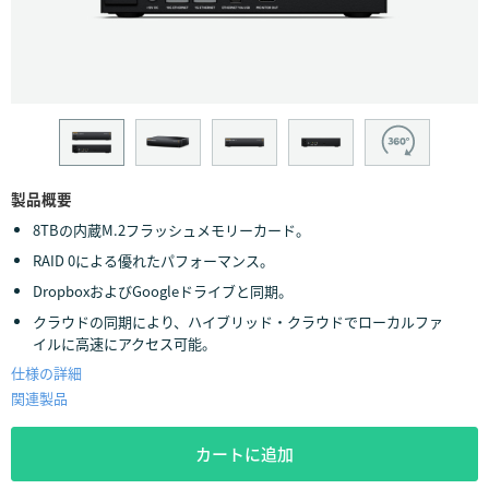
Finland
France
Germany
Hong Kong SAR, China
製品概要
India
8TBの内蔵M.2フラッシュメモリーカード。
Italy
RAID 0による優れたパフォーマンス。
DropboxおよびGoogleドライブと同期。
Japan
クラウドの同期により、ハイブリッド・クラウドでローカルファ
イルに高速にアクセス可能。
Korea
仕様の詳細
Mexico
関連製品
Malaysia
カートに追加