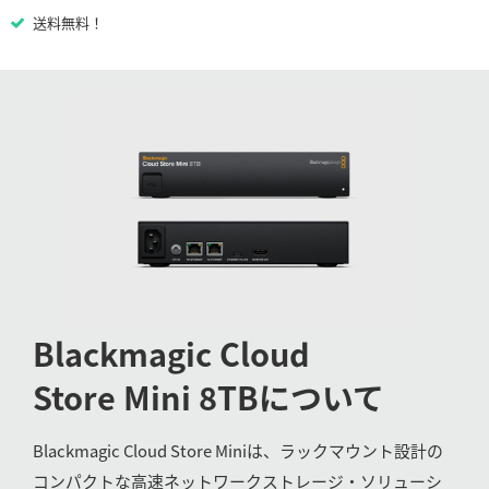
Netherlands
送料無料！
New Zealand
Norway
Poland
Portugal
Singapore
South Africa
Spain
Blackmagic
Cloud
Sweden
Store Mini 8TB
について
Chinese Taipei
Blackmagic Cloud Store Miniは、ラックマウント設計の
Turkey
コンパクトな高速ネットワークストレージ・ソリューシ