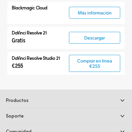
Blackmagic Cloud
Más información
DaVinci Resolve 21
Descargar
Gratis
DaVinci Resolve Studio 21
Comprar en línea
€255
€255
Productos
Cámaras profesionales
Soporte
DaVinci Resolve y Fusion
Mezcladores ATEM
Distribuidores
Comunidad