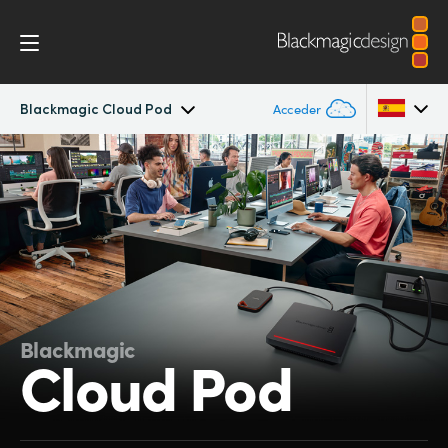
Blackmagic Cloud Pod
Acceder
Blackmagic Cloud Pod
Argentina
Australia
Especificaciones
Austria
Brazil
Canada
Blackmagic
Cloud Pod
China
Denmark