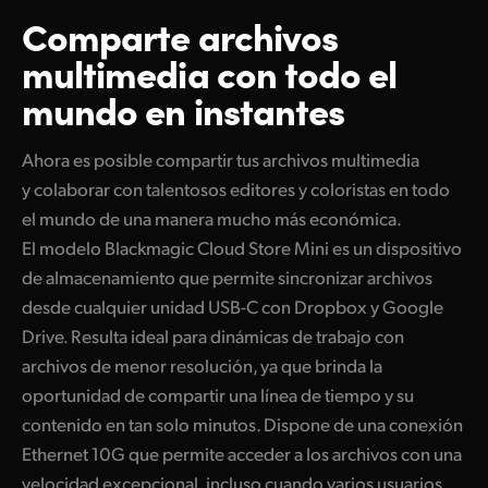
Comparte archivos
Finland
multimedia con todo el
France
mundo en instantes
Germany
Ahora es posible compartir tus archivos multimedia
Hong Kong SAR, China
y colaborar con talentosos editores y coloristas en todo
India
el mundo de una manera mucho más económica.
El modelo Blackmagic Cloud Store Mini es un dispositivo
Italy
de almacenamiento que permite sincronizar archivos
Japan
desde cualquier unidad USB-C con Dropbox y Google
Drive. Resulta ideal para dinámicas de trabajo con
Korea
archivos de menor resolución, ya que brinda la
oportunidad de compartir una línea de tiempo y su
Mexico
contenido en tan solo minutos. Dispone de una conexión
Malaysia
Ethernet 10G que permite acceder a los archivos con una
velocidad excepcional, incluso cuando varios usuarios