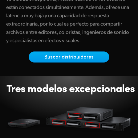
Netherlands
están conectados simultáneamente. Además, ofrece una
New Zealand
latencia muy baja y una capacidad de respuesta
extraordinaria, por lo cual es perfecto para compartir
Norway
archivos entre editores, coloristas, ingenieros de sonido
y especialistas en efectos visuales.
Poland
Portugal
Buscar distribuidores
Singapore
South Africa
Tres modelos excepcionales
España
Sweden
Chinese Taipei
Turkey