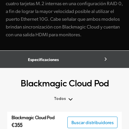
cuatro tarjetas M.2 internas en una configuración RAID 0,
a fin de lograr la mayor velocidad posible al utilizar el
puerto Ethernet 10G. Cabe señalar que ambos modelos
brindan sincronización con Blackmagic Cloud y cuentan
con una salida HDMI para monitores.
Especificaciones
Blackmagic Cloud Pod
Todos
Todos
Blackmagic Cloud Pod
Blackmagic Cloud Pod
Buscar distribuidores
€355