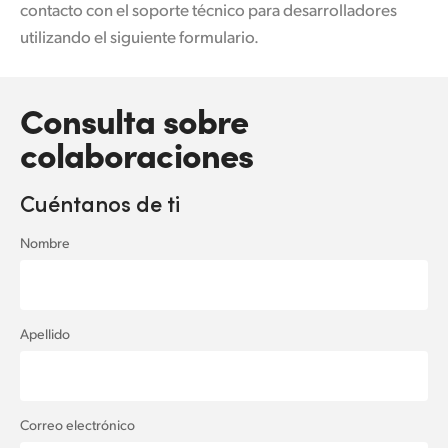
Netherlands
contacto con el soporte técnico para desarrolladores
utilizando el siguiente formulario.
New Zealand
Norway
Consulta sobre
Poland
colaboraciones
Portugal
Cuéntanos de ti
Singapore
Nombre
South Africa
España
Apellido
Sweden
Chinese Taipei
Correo electrónico
Turkey