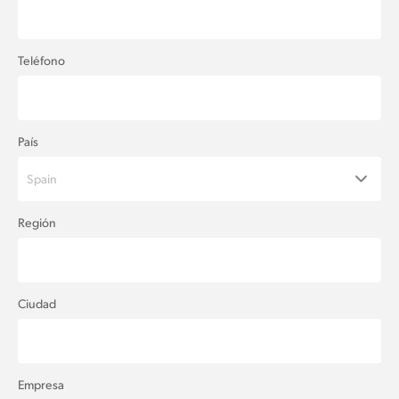
UAE
Teléfono
Ukraine
United Kingdom
United States
País
Spain
Región
Ciudad
Empresa