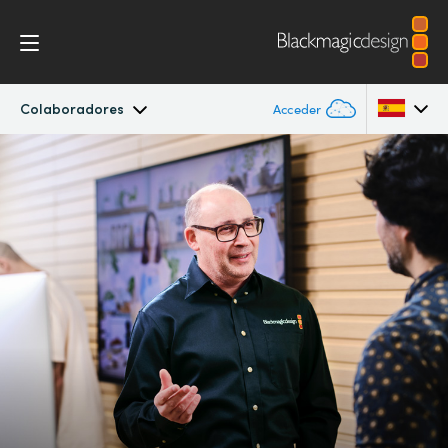
Colaboradores
Acceder
Empresa
Argentina
Australia
Oficinas
Austria
Colaboradores
Brazil
Canada
China
Denmark