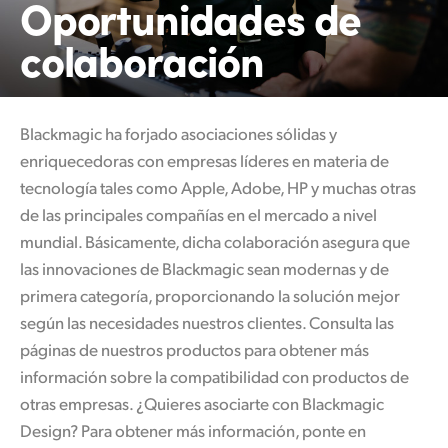
Oportunidades
de
Finland
colaboración
France
Germany
Blackmagic ha forjado asociaciones sólidas y
Hong Kong SAR, China
enriquecedoras con empresas líderes en materia de
tecnología tales como Apple, Adobe, HP y muchas otras
India
de las principales compañías en el mercado a nivel
Italy
mundial. Básicamente, dicha colaboración asegura que
las innovaciones de Blackmagic sean modernas y de
Japan
primera categoría, proporcionando la solución mejor
según las necesidades nuestros clientes. Consulta las
Korea
páginas de nuestros productos para obtener más
Mexico
información sobre la compatibilidad con productos de
otras empresas. ¿Quieres asociarte con Blackmagic
Malaysia
Design? Para obtener más información, ponte en