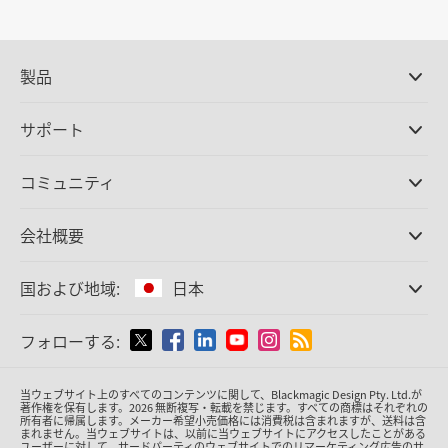
製品
プロ仕様カメラ
サポート
DaVinci Resolve/Fusion
ソフトウェア
取扱販社
コミュニティ
ATEMプロダクション
スイッチャー
サポートセンター
Ultimatte
お問い合わせ
Spliceコミュニティ
会社概要
ディスクレコーダー
キャプチャー・再生
オフィス
Cintel
フィルムスキャニング
国および地域:
日本
会社概要
スタンダード変換
パートナー
放送用コンバーター
国または地域から選択
フォローする:
メディア
モニタリング
ネットワークストレージ
Argentina
当ウェブサイト上のすべてのコンテンツに関して、Blackmagic Design Pty. Ltd.が
MultiView
著作権を保有
します。
2026 無断複写・転載を禁じます。すべての商標はそれぞれの
所有者に帰属します。
メーカー希望小売価格には消費税は含まれますが、送料は含
ルーティング＆分配
Australia
まれません。当ウェブサイトは、以前に当ウェブサイトにアクセスしたことがある
ユーザーに対して、サードパーティのウェブサイトでのリマーケティング広告のサ