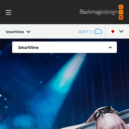
SmartView
ログイン
SmartView
SmartView
SmartView
Argentina
パーフェクトなSDIモニタリング
Australia
デザイン
モニターを選択！
Austria
ワークフロー
パーフェクトなモニタリング
Brazil
スコープ
正確な波形モニタリング
Canada
超薄型デザイン
インストール
China
幅広いSDI互換性
仕様
Denmark