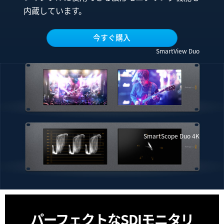
内蔵しています。
UAE
Ukraine
今すぐ購入
SmartView Duo
United Kingdom
United States
SmartScope Duo 4K
パーフェクトなSDIモニタリ