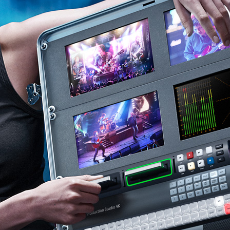
簡単に調整
Finland
France
Germany
Hong Kong SAR, China
India
Italy
Japan
Korea
Mexico
Malaysia