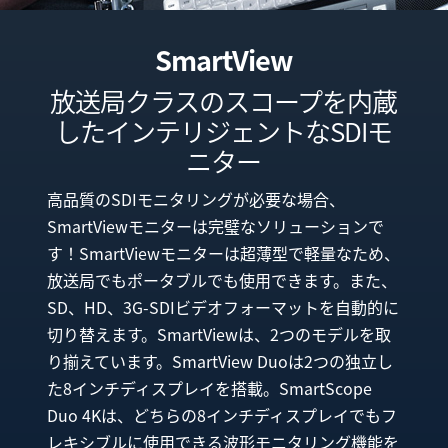
Netherlands
New Zealand
SmartView
Norway
放送局クラスのスコープを内蔵
したインテリジェントなSDIモ
Poland
ニター
Portugal
高品質のSDIモニタリングが必要な場合、
Singapore
SmartViewモニターは完璧なソリューションで
す！SmartViewモニターは超薄型で軽量なため、
South Africa
放送局でもポータブルでも使用できます。また、
Spain
SD、HD、3G-SDIビデオフォーマットを自動的に
切り替えます。SmartViewは、2つのモデルを取
Sweden
り揃えています。SmartView Duoは2つの独立し
た8インチディスプレイを搭載。SmartScope
Chinese Taipei
Duo 4Kは、どちらの8インチディスプレイでもフ
Turkey
レキシブルに使用できる波形モニタリング機能を