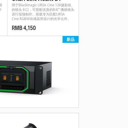
搭
用于Blackmagic URSA Cine 12K摄影机
个
的镜头卡口，可搭配优质的B4广播级镜头
进行现场制作。搭载专为匹配URSA
Cine RGBW传感器所设计的光学元件。
RMB 4,150
新品