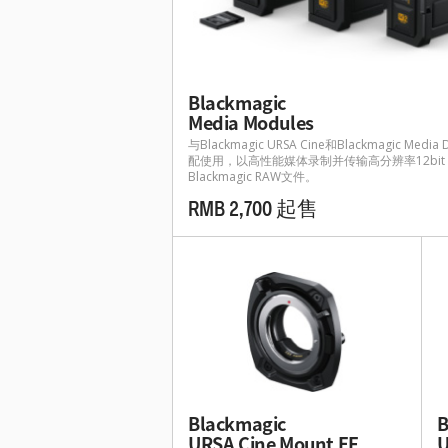
Blackmagic
Media Modules
与Blackmagic URSA Cine和Blackmagic Media
配使用，以高性能媒体录制并传输高分辨率12bit
Blackmagic RAW文件。
RMB 2,700 起售
Blackmagic
B
URSA Cine Mount EF
U