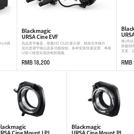
Blac
Blackmagic
URSA
URSA Cine EVF
将URS
 Dock搭
高品质寻像器，搭载HD OLED显示屏、精准光学镜片、
搭载明亮
屈光度调节镜以及多功能按钮。多种安装快速设置、单根
支架，
USB-C线缆实现供电和视频。
RMB 18,200
RMB 
lackmagic
Blackmagic
RSA Cine Mount LPL
URSA Cine Mount PL