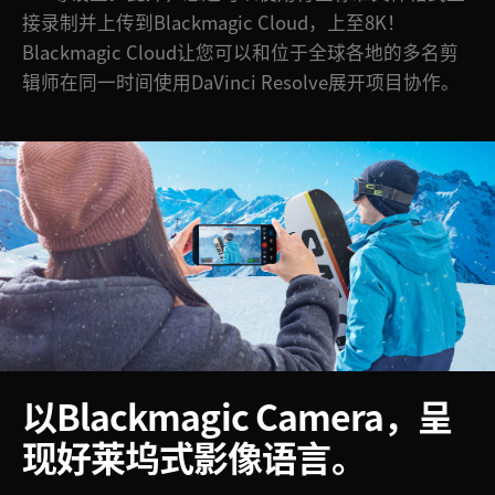
Netherlands
接录制并上传到Blackmagic Cloud，上至8K！
Blackmagic Cloud让您可以和位于全球各地的多名剪
New Zealand
辑师在同一时间使用DaVinci Resolve展开项目协作。
Norway
Poland
Portugal
Singapore
South Africa
Spain
Sweden
以Blackmagic Camera，
呈
中华台北
现好莱坞式影像语言。
Turkey