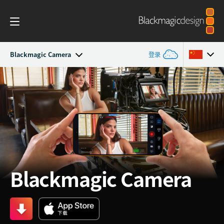
Blackmagic Camera
登录
Blackmagic Camera
Argentina
Australia
作品展示
Austria
技术规格
Brazil
Blackmagic Camera
Canada
中国
Denmark