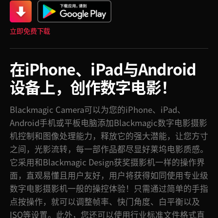
Finland
立即免费下载
France
Germany
在iPhone、iPad与Android
中国香港
设备上，
创作数字电影！
India
Blackmagic Camera可以为您的iPhone、iPad、
Italy
Android手机或平板电脑添加Blackmagic数字电影摄影
机控制和图像处理能力，释放它的强大潜能，让您方寸
Japan
之间，光影流转，每一部作品都尽显好莱坞电影质感。
Korea
它采用和Blackmagic Design获奖摄影机一样的操作界
面，直观易懂且用户友好，用户将获得如同使用专业级
Mexico
数字电影摄影机一般的操控体验！只需通过简单的手指
Malaysia
点按操作，就可以调整帧率、快门角度、白平衡以及
ISO等设置。此外，您还可以使用行业标准文件格式直