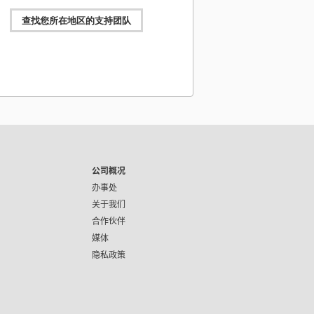
查找您所在地区的支持团队
Blackmagic Design
2026年7月8日
@BMD_NewsCN
 Switchers 10.3版软件更新发布！为支持的ATEM切
添加Fairlight Live USB数字音频输出支持，以及
magic Cloud Stream Router支持。下载链接：
//bmd.link/cn/xNTqib
Blackmagic Design
2026年7月8日
@BMD_NewsCN
公司概况
light Live正式版发布！新款功能强大的调音台，专为广
和现场活动所设计。它能轻松应对上千个音频通道，
办事处
面冗余机制，内置众多效果器，并且支持各类第三方
关于我们
详情： https://bmd.link/cn/dhL7Nc
合作伙伴
媒体
Blackmagic Design
2026年7月7日
隐私政策
@BMD_NewsCN
Studio Express 3G登场！更新款UltraStudio 3G系列
出型号，搭载HDMI和3G-SDI，兼容拥有USB4或
derbolt 4接口的Mac、Windows和Linux计算机！了
ttps://bmd.link/cn/ChX3jk