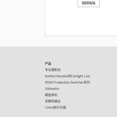
访问论坛
软件更新
2026年
Desktop Video 16.2版软件更新
本次软件更新为新款UltraStudio Mini Monitor 12
UltraStudio Mini Recorder 12G和UltraStudio Mi
Replay 12G添加了支持。
了解详情
Mac OS
Windows x86
Linux
软件更新
2026年
DaVinci Resolve 21.0.3版软件更新
产品
本次软件更新为重新调整变速和帧曲线添加新的缓入
式，改进了隔行媒体的处理、关键帧剪辑、多机位音
专业摄影机
PSD导入。请访问Blackmagic Design用户论坛获
DaVinci Resolve 21的技术支持。
了解详情
DaVinci Resolve和
Fairlight Live
ATEM Production Switcher系列
Mac OS
Linux
Ultimatte
Windows x86
Windows ARM
硬盘录机
采集和输出
软件更新
2026年
Cintel胶片扫描
DaVinci Resolve Studio 21.0.3版软
本次软件更新为重新调整变速和帧曲线添加新的缓入