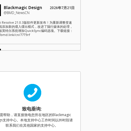
Blackmagic Design
2026年7月21日
@BMD_NewsCN
nci Resolve 21.0.3版软件更新发布！为重新调整变速
线添加新的缓入缓出模式，改进了隔行媒体的处理，
版英特尔系统增加QuickSync编码选项。下载链接：
//bmd.link/cn/77T9rf
Blackmagic Design
2026年7月21日
@BMD_NewsCN
magic Camera iOS 3.4现已发布！为Apple Watch提
多控制、新增远程摄影机管理器可加载已保存的摄影
并添加了Blackmagic Camera REST API支持。下
https://bmd.link/cn/Kz3Mwj
Blackmagic Design
2026年7月15日
@BMD_NewsCN
致电垂询:
magic Camera Android 3.4版发布！新增带音频的4K
需帮助，请直接致电您所在地区的Blackmagic
视频输出、WearOS摄影机控制、REST API远程控
录制暂停、Blackmagic Focus Demand和Zoom
sign支持中心。本地支持中心工作时间以外时段请
and支持、代理片段管理等功能。下载链接：
联系我们在其他国家的支持中心。
/bmd.link/cn/3YpFVX