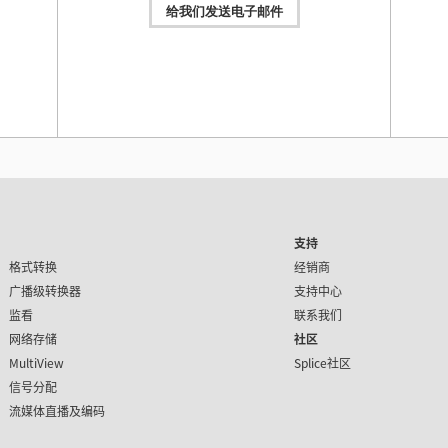
给我们发送电子邮件
操作手册
2026年7月9日
7月28日
ATEM SDI操作手册
本操作手册详细介绍了ATEM SDI的各项功能，并提供了完整
G、
的安装、设置、操作等参考内容。
ni
ATEM
换台型号
Mac OS & Windows
下载
Black
https:
操作手册
2026年7月9日
Fairlight Live操作手册
7月22日
这本指南涵盖了Fairlight Live的基本用户界面控制，从而让
您全面了解如何使用本应用程序。
缓出模
支持
Fair
频和
Mac OS, Windows & Linux
下载
电制作
格式转换
经销商
得免费版
备有全
广播级转换器
支持中心
插件！了解
监看
联系我们
操作手册
2026年6月3日
网络存储
Blackmagic PYXIS 操作手册
社区
MultiView
本操作手册包含新品Blackmagic PYXIS 摄影机设置和使用
Splice社区
所需之全部信息。
信号分配
7月22日
Ultra
Mac OS, Windows & Linux
下载
流媒体直播及编码
采集和输
件更新
Thun
缓出模
解详情： h