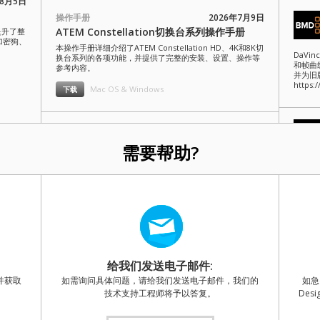
年8月5日
操作手册
2026年7月9日
ATEM Constellation切换台系列操作手册
提升了整
证加密狗、
本操作手册详细介绍了ATEM Constellation HD、4K和8K切
DaVi
换台系列的各项功能，并提供了完整的安装、设置、操作等
和帧曲
参考内容。
并为旧
https:
Mac OS & Windows
下载
操作手册
2026年7月9日
ATEM Television Studio切换台系列操作手册
年8月3日
需要帮助?
更新
本操作手册详细介绍了ATEM Television Studio HD8和
Black
ATEM Television Studio 4K8切换台系列的各项功能，并提
供了更
12G添加
供了完整的安装、设置、操作等参考内容。
机列表，
载链接： 
Mac OS & Windows
下载
操作手册
2026年7月9日
7月31日
ATEM Mini操作手册
给我们发送电子邮件:
本操作手册详细介绍了ATEM Mini的各项功能，并提供了完
Black
上的
并获取
如需询问具体问题，请给我们发送电子邮件，我们的
如急
整的安装、设置、操作等参考内容。
HDMI
情
制、连续
技术支持工程师将予以答复。
De
Dem
Mac OS & Windows
下载
http:/