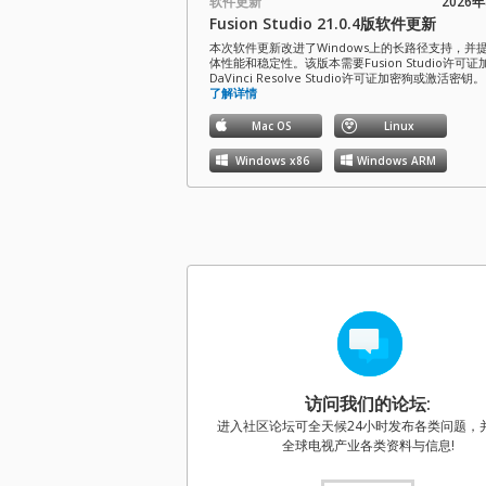
软件更新
2026
Fusion Studio 21.0.4版软件更新
本次软件更新改进了Windows上的长路径支持，并
体性能和稳定性。该版本需要Fusion Studio许可
DaVinci Resolve Studio许可证加密狗或激活密钥。
了解详情
Mac OS
Linux
Windows x86
Windows ARM
软件更新
2026
Blackmagic Converters 12.3 版软件
本次软件更新为新款Blackmagic SDI Expander 8x
了支持。
了解详情
Mac OS
Windows x86
软件更新
2026年
Blackmagic Camera 10.2.1
访问我们的论坛:
本次软件更新对Blackmagic URSA Broadcast G2
进入社区论坛可全天候24小时发布各类问题，
H.265和H.264录制和播放功能进行了提升。
了解详
全球电视产业各类资料与信息!
Mac OS
Windows x86