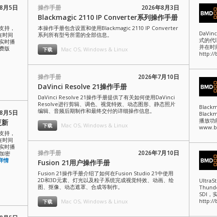
年8月5日
操作手册
2026年8月3日
Blackmagic 2110 IP Converter系列操作手册
支持，
本操作手册包含设置和使用Blackmagic 2110 IP Converter
DaVi
在时间
系列所有型号所需的全部信息。
式的代
实时播
并在时
免费版
Mac OS, Windows & Linux
下载
http:/
操作手册
2026年7月10日
DaVinci Resolve 21操作手册
DaVinci Resolve 21操作手册提供了有关如何使用DaVinci
Resolve进行剪辑、调色、视觉特效、动态图形、静态照片
Black
编辑、音频后期制作和最终交付的详细操作信息。
年8月5日
Black
播放功
件更新
Mac OS, Windows & Linux
下载
www.bl
支持，
在时间
实时播
操作手册
2026年7月10日
证加密
详情
Fusion 21用户操作手册
Fusion 21操作手册介绍了如何在Fusion Studio 21中使用
2D和3D元素、灯光以及粒子系统完成视觉特效、动画、绘
Ultr
图、抠像、动态遮罩、合成等制作。
Thun
SDI，
http:/
Mac OS, Windows & Linux
下载