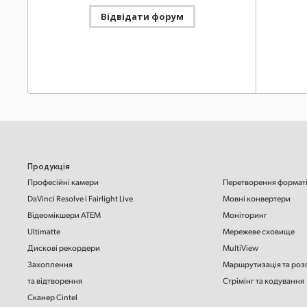
Оновлення ПЗ
п’ятниця
Відвідати форум
Інструкці
Blackmagic Camera 10.2.1
Посібни
Оптимізує запис і відтворення відео в кодеках H.265
Повний о
й H.264 на моделі Blackmagic URSA Broadcast G2.
та експлу
Читати далі
Завант
Mac OS
Windows x86
Інструкці
Оновлення ПЗ
28 лип. 2026 р.
Посібни
Desktop Video 16.2
Повний о
Додано підтримку нових моделей UltraStudio Mini
та експлу
Monitor 12G, UltraStudio Mini Recorder 12G та
Продукція
UltraStudio Mini Replay 12G.
Читати далі
Завант
Професійні камери
Перетворення формат
Mac OS
Windows x86
Linux
DaVinci Resolve
і Fairlight Live
Мовні конвертери
Інструкці
Відеомікшери ATEM
Моніторинг
Посібник
Оновлення ПЗ
22 лип. 2026 р.
Ultimatte
Мережеве сховище
DaVinci Resolve 21.0.3
Містить 
Дискові рекордери
MultiView
Fairlight
Додано нові режими для кривих згладжування
з цією п
Захоплення
Маршрутизація та роз
хронометражних ефектів, а також покращено
роботу з черезрядковим відео та багатокамерним
та відтворення
Стрімінг та кодування
Завант
аудіо, редагування ключових кадрів та імпорт PSD-
файлів. Поради та рекомендації для безкоштовної
Сканер Cintel
версії DaVinci Resolve 21 доступні лише на форумах