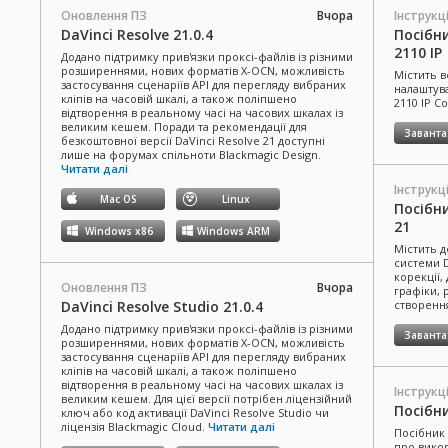
Оновлення ПЗ
Вчора
Інструкці
DaVinci Resolve 21.0.4
Посібни
2110 IP
Додано підтримку прив'язки проксі-файлів із різними
розширеннями, нових форматів X-OCN, можливість
Містить в
застосування сценаріїв API для перегляду вибраних
налаштув
кліпів на часовій шкалі, а також поліпшено
2110 IP C
відтворення в реальному часі на часових шкалах із
великим кешем. Поради та рекомендації для
Завант
безкоштовної версії DaVinci Resolve 21 доступні
лише на форумах спільноти Blackmagic Design.
Читати далі
Інструкці
Mac OS
Linux
Посібни
21
Windows x86
Windows ARM
Містить 
системи D
корекції,
Оновлення ПЗ
Вчора
графіки, 
DaVinci Resolve Studio 21.0.4
створення
Додано підтримку прив'язки проксі-файлів із різними
Завант
розширеннями, нових форматів X-OCN, можливість
застосування сценаріїв API для перегляду вибраних
кліпів на часовій шкалі, а також поліпшено
відтворення в реальному часі на часових шкалах із
Інструкці
великим кешем. Для цієї версії потрібен ліцензійний
Посібн
ключ або код активації DaVinci Resolve Studio чи
ліцензія Blackmagic Cloud.
Читати далі
Посібник 
про викор