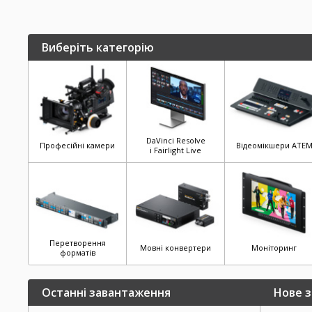
Виберіть категорію
DaVinci Resolve
Професійні камери
Відеомікшери ATE
і Fairlight Live
Перетворення
Мовні конвертери
Моніторинг
форматів
Останні завантаження
Нове з