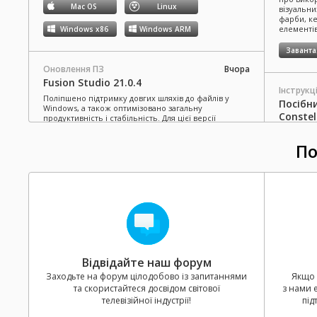
Mac OS
Linux
візуальни
фарби, ке
елементів
Windows x86
Windows ARM
Завант
Оновлення ПЗ
Вчора
Fusion Studio 21.0.4
Інструкці
Поліпшено підтримку довгих шляхів до файлів у
Посібн
Windows, а також оптимізовано загальну
Constel
продуктивність і стабільність. Для цієї версії
потрібен ліцензійний ключ Fusion Studio чи
Містить 
ліцензійний ключ або код активації DaVinci Resolve
встановл
По
Studio.
Читати далі
відеомікш
Mac OS
Linux
Завант
Windows x86
Windows ARM
Інструкці
Посібн
Оновлення ПЗ
понеділок
Televis
Blackmagic Converters 12.3
Повний о
Відвідайте наш форум
Додано підтримку нової моделі Blackmagic SDI
та експлу
Expander 8x12G.
Читати далі
ATEM Tele
Заходьте на форум цілодобово із запитаннями
Якщо 
та скористайтеся досвідом світової
з нами 
Mac OS
Windows x86
Завант
телевізійної індустрії!
під