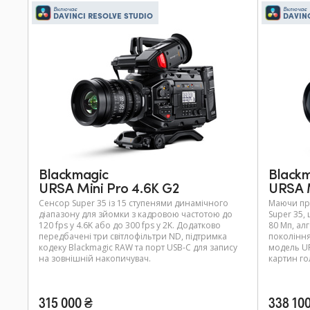
Включає
Включає
DAVINCI RESOLVE STUDIO
DAVIN
Blackmagic
Black
URSA Mini Pro 4.6K G2
URSA M
Сенсор Super 35 із 15 ступенями динамічного
Маючи пр
діапазону для зйомки з кадровою частотою до
Super 35,
120 fps у 4.6K або до 300 fps у 2K. Додатково
80 Мп, ал
передбачені три світлофільтри ND, підтримка
покоління
кодеку Blackmagic RAW та порт USB-C для запису
модель UR
на зовнішній накопичувач.
картин го
315 000 ₴
338 10