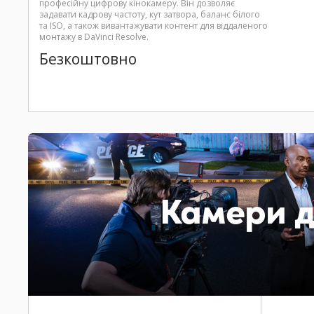
професійну цифрову кінокамеру. Він дозволяє
задавати кадрову частоту, кут затвора, баланс білого
та ISO, а також вивантажувати контент для віддаленого
монтажу в DaVinci Resolve.
Безкоштовно
Камери д