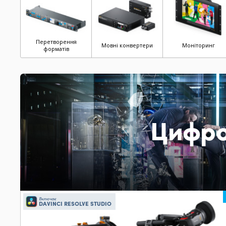
Перетворення
Мовні конвертери
Моніторинг
форматів
Цифро
Включає
DAVINCI RESOLVE STUDIO