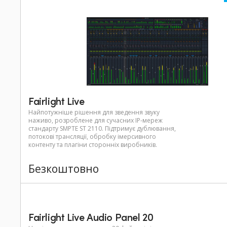
Fairlight Live
Найпотужніше рішення для зведення звуку
наживо, розроблене для сучасних IP-мереж
стандарту SMPTE ST 2110. Підтримує дублювання,
потокові трансляції, обробку імерсивного
контенту та плагіни сторонніх виробників.
Безкоштовно
Fairlight Live Audio Panel 20