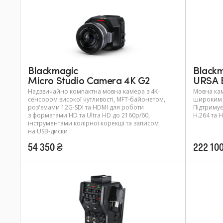
Black
Blackmagic
URSA 
Micro Studio Camera 4K G2
Мовна кам
Надзвичайно компактна мовна камера з 4K-
широким 
сенсором високої чутливості, MFT-байонетом,
Підтримує
роз'ємами 12G-SDI та HDMI для роботи
H.264 та H
з форматами HD та Ultra HD до 2160p/60,
інструментами колірної корекції та записом
на USB-диски
54 350 ₴
222 10