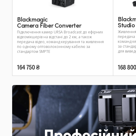
Black
Blackmagic
Studio
Camera Fiber Converter
Живлення 
Підключення камер URSA Broadcast до ефірних
передача 
відеомікшерів на відстані до 2 км, а також
команд к
передача відео, команд керування та живлення
за станда
по одному оптоволоконному кабелю за
для вивед
стандартом SMPTE
164 750 ₴
168 800
Професійний