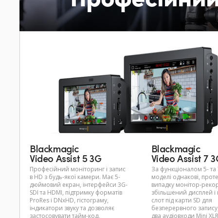
Blackmagic
Blackmagic
Video Assist 5 3G
Video Assist 7 
Професійний моніторинг і запис
За функціоналом 5- та
в HD з будь-якої камери. Має 5-
моделі однакові, проте
дюймовий екран, інтерфейси 3G-
випадку монітор-реко
SDI та HDMI, підтримку форматів
збільшений дисплей і
ProRes і DNxHD, гістограму,
слот під карти SD для
індикатори звуку та дозволяє
безперервного запису,
застосовувати тайм-код.
два аудіовходи Mini XL