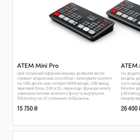
ATEM Mini Pro
ATEM M
Цей потужний ефірний мікшер дозволяє вести
На додато
стрімінг апаратним способом і записувати контент
модель до
на USB-диски, має чотири HDMI-входи, USB-вихід,
з усіх вхо
звуковий блок, DVE в 2D, переходи, функцію кеїнгу
Resolve д
з використанням зеленого фону та внутрішню
у Blackma
бібліотеку на 20 статичних зображень.
кінцеву ве
15 750 ₴
26 400 