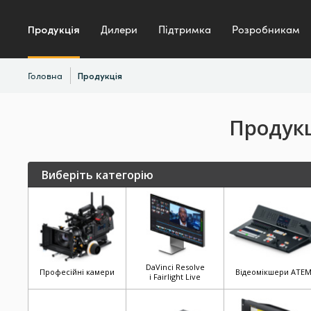
Продукція
Дилери
Підтримка
Розробникам
Головна
Продукція
Продукц
Виберіть категорію
DaVinci Resolve
Професійні камери
Відеомікшери ATE
і Fairlight Live