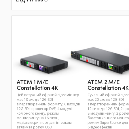
ATEM 1 M/E
ATEM 2 M/E
Constellation 4K
Constellation 4K
Цей потужний ефірний відеомікшер
Сучасний ефірний відео
має 10 входів 12G-SDI
має 20 входів 12G-SDI
з перетворенням формату, 6 виходів
з перетворенням форма
12G-SDI, процесор DVE, 4 модулі
12 виходів 12G-SDI, 2 п
колірного кеїнгу, режим
8 модулів кеїнгу, 2 роз’
моніторингу на 16 вікон,
багатовіконного моніто
медіаплеєри, порт для інтерком-
режим SuperSource для
зв’язку та роз’єм USB
6 відеоефектів