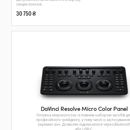
секцію консолі.
30 750 ₴
DaVinci Resolve Micro Color Panel
Потужна мікроконсоль із повним набором засобів дл
професійного грейдингу, у тому числі із застосуванн
окремих зон. Дозволяє підключатися через Bluetoot
або USB‑C.