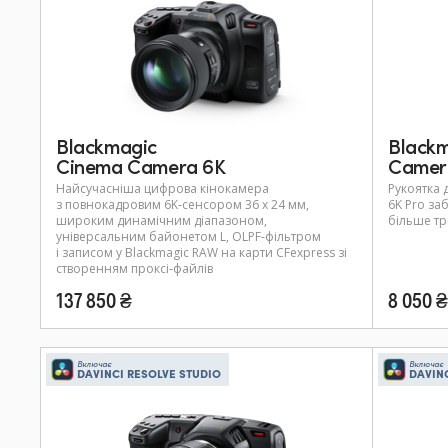
Blackmagic
Blackm
Cinema Camera 6K
Camera
Найсучасніша цифрова кінокамера
Рукоятка 
з повнокадровим 6K‑сенсором 36 x 24 мм,
6K Pro за
широким динамічним діапазоном,
більше тр
універсальним байонетом L, OLPF‑фільтром
і записом у Blackmagic RAW на карти CFexpress зі
створенням проксі‑файлів
137 850 ₴
8 050 ₴
Включає
Включає
DAVINCI RESOLVE STUDIO
DAVIN