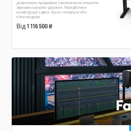
дозволяють працювати з величезною кількістю
звукових каналів і доріжок. Передбачені
конфігурації з двох, трьох, чотирьох або
п'яти модулів.
Від 1 116 500 ₴
Fa