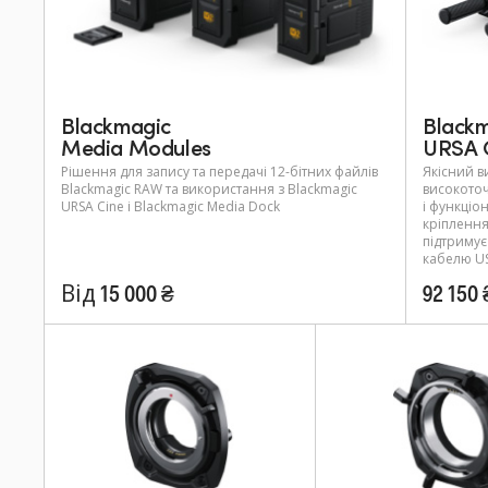
Blackmagic
Black
Media Modules
URSA 
Рішення для запису та передачі 12-бітних файлів
Якісний в
Blackmagic RAW та використання з Blackmagic
високото
URSA Cine і Blackmagic Media Dock
і функціо
кріплення
підтримує
кабелю US
Від 15 000 ₴
92 150 