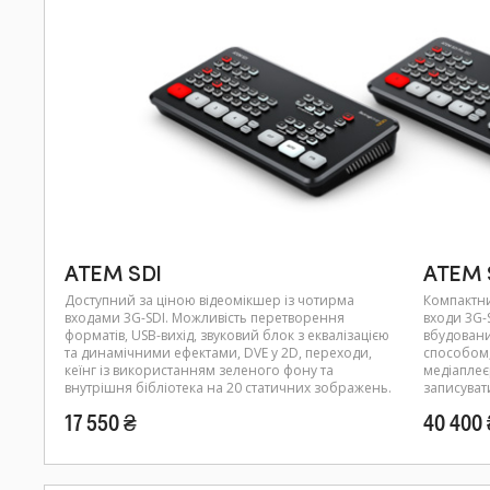
ATEM SDI
ATEM S
Доступний за ціною відеомікшер із чотирма
Компактни
входами 3G-SDI. Можливість перетворення
входи 3G-
форматів, USB-вихід, звуковий блок з еквалізацією
вбудовани
та динамічними ефектами, DVE у 2D, переходи,
способом,
кеїнг із використанням зеленого фону та
медіаплеєр
внутрішня бібліотека на 20 статичних зображень.
записуват
17 550 ₴
40 400