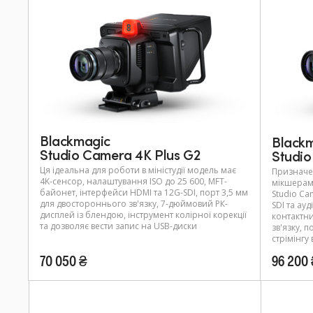
Blackmagic
Black
Studio Camera 4K Plus G2
Studio
Ця ідеальна для роботи в міністудії модель має
Призначе
4K-сенсор, налаштування ISO до 25 600, MFT-
мікшерами
байонет, інтерфейси HDMI та 12G-SDI, порт 3,5 мм
Studio Ca
для двостороннього зв'язку, 7-дюймовий РК-
SDI та ау
дисплей із блендою, інструмент колірної корекції
контактни
та дозволяє вести запис на USB-диски
зв'язку, п
стрімінгу
70 050 ₴
96 200