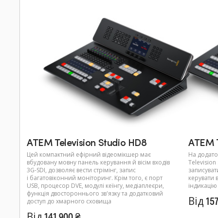
ATEM Television Studio HD8
ATEM T
Цей компактний ефірний відеомікшер має
На додато
вбудовану мовну панель керування й вісім входів
Televisio
3G-SDI, дозволяє вести стрімінг, запис
записувати
і багатовіконний моніторинг. Крім того, є порт
керувати 
USB, процесор DVE, модулі кеїнгу, медіаплеєри,
індикацію
функція двостороннього зв'язку та додатковий
Від 157
доступ до хмарного сховища
Від 141 900 ₴