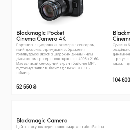
Blackmagic Pocket
Blackm
Cinema Camera 4K
Cinem
Портативна цифрова кінокамера з сенсором,
Сучасна 6
який дозволяє отримувати зображення
роздільно
голлівудської якості з широким динамічним
динамічни
діапазоном і роздільною здатністю 4096 х 2160.
із регулю
Має великий сенсорний екран і байонет MFT,
також під
підтримує запис в Blackmagic RAW і 3D LUT-
таблиці.
104 600
52 550 ₴
Blackmagic Camera
Цей застосунок перетворює смартфон або iPad на