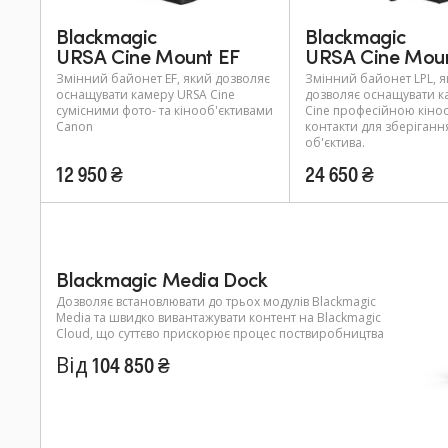
Blackmagic
Blackmagic
URSA Cine Mount EF
URSA Cine Moun
Змінний байонет EF, який дозволяє
Змінний байонет LPL, 
оснащувати камеру URSA Cine
дозволяє оснащувати к
сумісними фото- та кінооб'єктивами
Cine професійною кіно
Canon
контакти для зберіганн
об'єктива.
12 950 ₴
24 650 ₴
Blackmagic Media Dock
Дозволяє встановлювати до трьох модулів Blackmagic
Media та швидко вивантажувати контент на Blackmagic
Cloud, що суттєво прискорює процес поствиробництва
Від 104 850 ₴