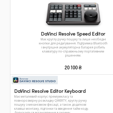
DaVinci Resolve Speed Editor
Має круглу ручку пошуку та лише необхідні
кнопки для редагування. Підтримка Bluetooth
і внутрішня акумуляторна батарея робить
клавіатуру по-справжньому портативним
рішенням.
20 100 ₴
Включає
DAVINCI RESOLVE STUDIO
DaVinci Resolve Editor Keyboard
Має металевий корпус преміумкласу та
повнорозмірну розкладку QWERTY, круглу ручку
пошуку з механізмом фіксації, а також додаткові
клавіші монтажу, підгонки та введення тайм-коду.
Допускається встановлення в окрему