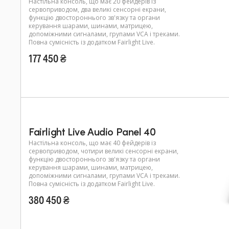
Настільна консоль, що має 20 фейдерів із
сервоприводом, два великі сенсорні екрани,
функцію двостороннього зв'язку та органи
керування шарами, шинами, матрицею,
допоміжними сигналами, групами VCA і треками.
Повна сумісність із додатком Fairlight Live.
177 450 ₴
Fairlight Live Audio Panel 40
Настільна консоль, що має 40 фейдерів із
сервоприводом, чотири великі сенсорні екрани,
функцію двостороннього зв'язку та органи
керування шарами, шинами, матрицею,
допоміжними сигналами, групами VCA і треками.
Повна сумісність із додатком Fairlight Live.
380 450 ₴