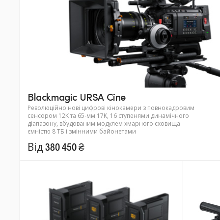
Blackmagic URSA Cine
Революційно нові цифрові кінокамери з повнокадровим
сенсором 12K та 65-мм 17K, 16 ступенями динамічного
діапазону, вбудованим модулем хмарного сховища
ємністю 8 ТБ і змінними байонетами
Від 380 450 ₴