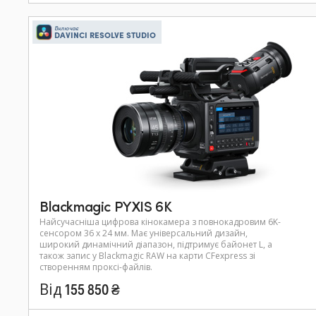
Включає
DAVINCI RESOLVE STUDIO
Blackmagic PYXIS 6K
Найсучасніша цифрова кінокамера з повнокадровим 6K-
сенсором 36 x 24 мм. Має універсальний дизайн,
широкий динамічний діапазон, підтримує байонет L, а
також запис у Blackmagic RAW на карти CFexpress зі
створенням проксі-файлів.
Від 155 850 ₴