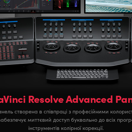
aVinci Resolve Advanced Pan
анель створена в співпраці з професійними колорис
забезпечує миттєвий доступ буквально до всіх прог
інструментів колірної корекції.