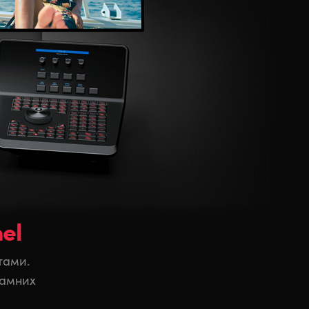
el
тами.
рамних