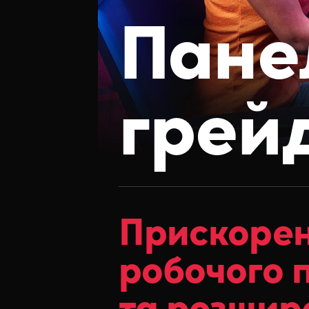
Пане
грей
Прискоре
робочого 
та розшир