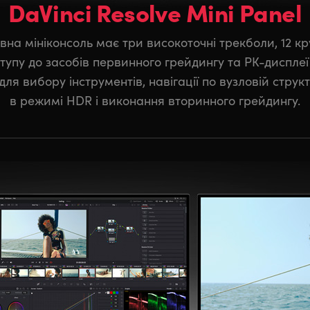
DaVinci Resolve Mini Panel
вна мініконсоль має три високоточні трекболи, 12 кр
тупу до засобів первинного грейдингу та РК-диспле
ля вибору інструментів, навігації по вузловій струк
в режимі HDR і виконання вторинного грейдингу.