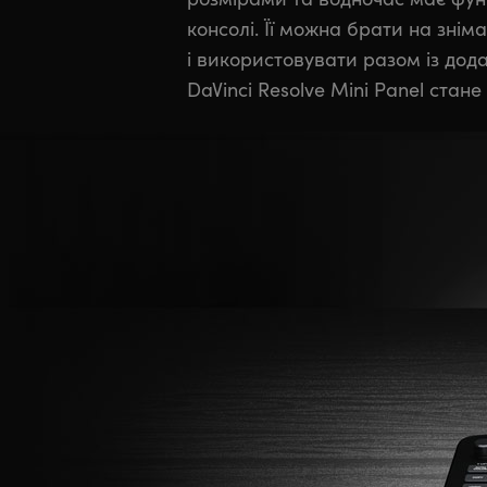
консолі. Її можна брати на зні
телевізійних програм і рекламних
і використовувати разом із дода
грейдингу. Усі три пульти мають с
DaVinci Resolve Mini Panel стан