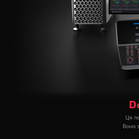
D
Ця п
Вона 