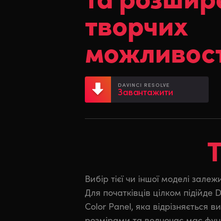
творчих
можливос
DAVINCI RESOLVE
Завантажити
Т
Вибір тієї чи іншої моделі залеж
індивідуальних художників-ко
Для початківців цілком підійде D
працюють із дому або виїжджа
Color Panel, яка відрізняється
DaVinci Resolve Advanced P
розмірами та водночас має фун
комплексної колірної корекції по