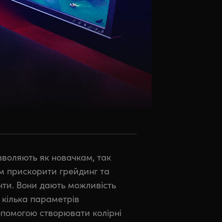
озволяють як новачкам, так
м прискорити грейдинг та
нти. Вони дають можливість
 кілька параметрів
опомогою створювати колірні