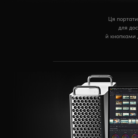
Ця портати
для дос
й кнопками д