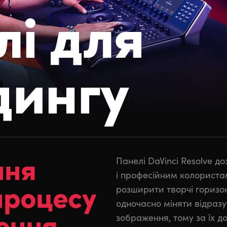
лі для
дингу
ння
Панелі DaVinci Resolve д
і професійним колориста
процесу
розширити творчі горизо
одночасно міняти відразу
ення
зображення, тому за їх д