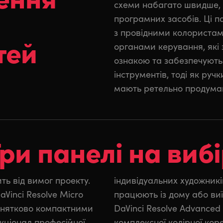
схеми набагато швидше, 
програмних засобів. Ці п
з провідними колористам
тей
органами керування, які 
ознакою та забезпечують 
інструментів, тоді як руч
мають ретельно продуман
ри панелі на виб
ить від вимог проекту.
лористів, які часто
aVinci Resolve Micro
ють до замовників.
 винятково компактними
anel призначена для
кціонал професійної
внометражних фільмів,