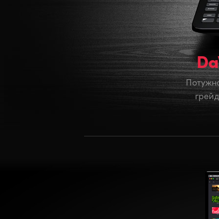
Da
Потужна
грейд