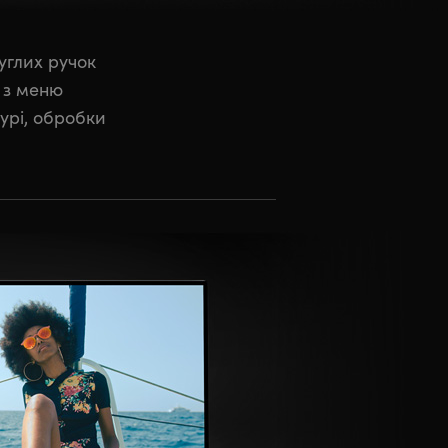
углих ручок
ї з меню
турі, обробки