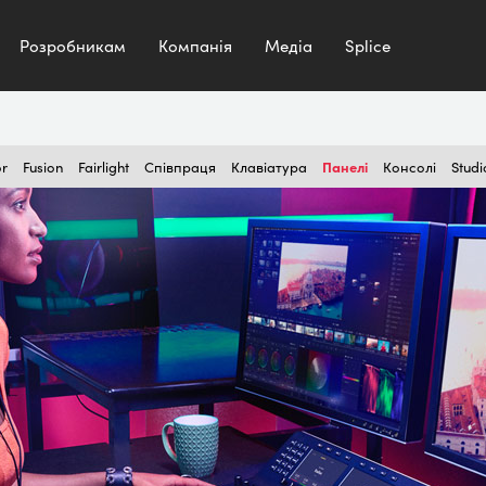
Розробникам
Компанія
Медіа
Splice
Панелі
or
Fusion
Fairlight
Співпраця
Клавіатура
Консолі
Studi