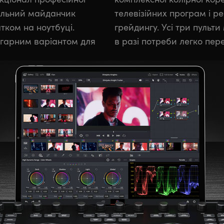
мальний майданчик
 роликів на студіях
тком на ноутбуці.
хожий дизайн, тому
е гарним варіантом для
в разі потреби легко пер