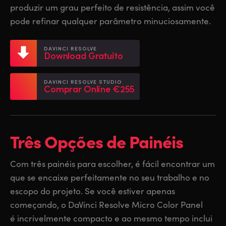
Netherlands
Netherlands
produzir um grau perfeito de resistência, assim você
Treinamento
pode refinar qualquer parâmetro minuciosamente.
New Zealand
New Zealand
Especificações
Norway
Norway
DAVINCI RESOLVE
Download Gratuito
Poland
Poland
DAVINCI RESOLVE STUDIO
Comprar Online €255
Portugal
Portugal
Singapore
Singapore
South Africa
South Africa
Três Opções de Painéis
Spain
Spain
Com três painéis para escolher, é fácil encontrar um
Sweden
Sweden
que se encaixe perfeitamente no seu trabalho e no
escopo do projeto. Se você estiver apenas
Chinese Taipei
Chinese Taipei
começando, o DaVinci Resolve Micro Color Panel
é incrivelmente compacto e ao mesmo tempo inclui
Turkey
Turkey