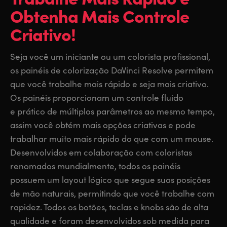
Obtenha Mais Controle
Finland
Finland
Fusion
Criativo!
France
France
Fairlight
Germany
Germany
Seja você um iniciante ou um colorista profissional,
os painéis de colorização DaVinci Resolve permitem
Colaboração
Hong Kong SAR, China
Hong Kong SAR, China
que você trabalhe mais rápido e seja mais criativo.
Os painéis proporcionam um controle fluido
India
India
Teclado
e prático de múltiplos parâmetros ao mesmo tempo,
Italy
Italy
assim você obtém mais opções criativas e pode
Painéis
trabalhar muito mais rápido do que com um mouse.
Japan
Japan
Desenvolvidos em colaboração com coloristas
Consoles
Korea
Korea
renomados mundialmente, todos os painéis
possuem um layout lógico que segue suas posições
Studio
Mexico
Mexico
de mão naturais, permitindo que você trabalhe com
rapidez. Todos os botões, teclas e knobs são de alta
Malaysia
Malaysia
Mídias
qualidade e foram desenvolvidos sob medida para