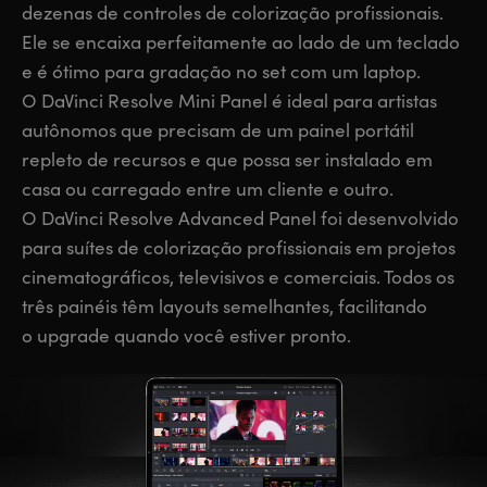
dezenas de controles de colorização profissionais.
UAE
UAE
Ele se encaixa perfeitamente ao lado de um teclado
e é ótimo para gradação no set com um laptop.
Ukraine
Ukraine
O DaVinci Resolve Mini Panel é ideal para artistas
United Kingdom
United Kingdom
autônomos que precisam de um painel portátil
repleto de recursos e que possa ser instalado em
United States
United States
casa ou carregado entre um cliente e outro.
O DaVinci Resolve Advanced Panel foi desenvolvido
para suítes de colorização profissionais em projetos
cinematográficos, televisivos e comerciais. Todos os
três painéis têm layouts semelhantes, facilitando
o upgrade quando você estiver pronto.