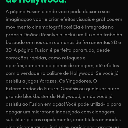
Finland
Finland
Fusion
A página Fusion é onde você pode deixar a sua
France
France
imaginação voar e criar efeitos visuais e gráficos em
Fairlight
movimento cinematográficos! Ela é integrada no
Germany
Germany
próprio DaVinci Resolve e inclui um fluxo de trabalho
Colaboração
baseado em nós com centenas de ferramentas 2D e
Hong Kong SAR, China
Hong Kong SAR, China
3D. A página Fusion é perfeita para tudo, desde
India
India
Teclado
correções rápidas, como retoques e
aperfeiçoamento de planos de imagem, até efeitos
Italy
Italy
Painéis
com o verdadeiro calibre de Hollywood. Se você já
Japan
Japan
assistiu a Jogos Vorazes, Os Vingadores, O
Consoles
Exterminador do Futuro: Genêsis ou qualquer outro
Korea
Korea
grande blockbuster de Hollywood, então você já
Studio
assistiu ao Fusion em ação! Você pode utilizá-lo para
Mexico
Mexico
apagar um microfone indesejado com clonagem,
Malaysia
Malaysia
Mídias
substituir placas rapidamente, criar títulos animados
dinamicamente ou, inclusive, posicionar caracteres