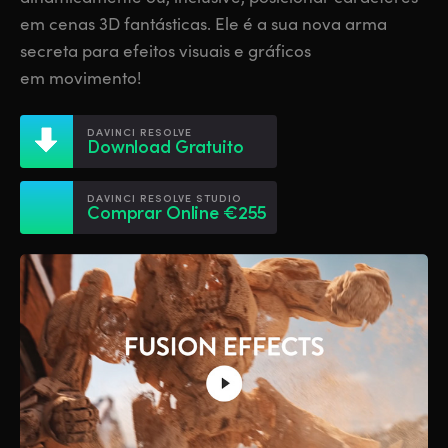
Netherlands
Netherlands
Treinamento
em cenas 3D fantásticas. Ele é a sua nova arma
New Zealand
New Zealand
secreta para efeitos visuais e gráficos
Especificações
em movimento!
Norway
Norway
Poland
Poland
DAVINCI RESOLVE
Download Gratuito
Portugal
Portugal
DAVINCI RESOLVE STUDIO
Comprar Online €255
Singapore
Singapore
South Africa
South Africa
Spain
Spain
Sweden
Sweden
Chinese Taipei
Chinese Taipei
Turkey
Turkey