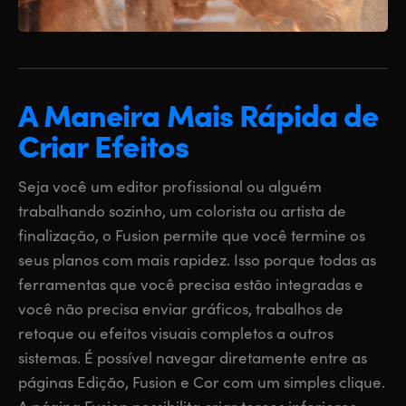
UAE
UAE
Ukraine
Ukraine
A Maneira Mais
Rápida de
United Kingdom
United Kingdom
Criar Efeitos
United States
United States
Seja você um editor profissional ou alguém
trabalhando sozinho, um colorista ou artista de
finalização, o Fusion permite que você termine os
seus planos com mais rapidez. Isso porque todas as
ferramentas que você precisa estão integradas e
você não precisa enviar gráficos, trabalhos de
retoque ou efeitos visuais completos a outros
sistemas. É possível navegar diretamente entre as
páginas Edição, Fusion e Cor com um simples clique.