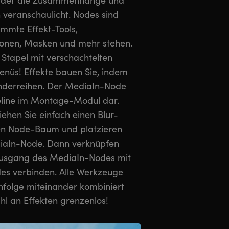
 der die Zusammenhänge und
 veranschaulicht. Nodes sind
immte Effekt-Tools,
ionen, Masken und mehr stehen.
 Stapel mit verschachtelten
nüs! Effekte bauen Sie, indem
anderreihen. Der MediaIn-Node
meline im Montage-Modul dar.
ehen Sie einfach einen Blur-
den Node-Baum und platzieren
iaIn-Node. Dann verknüpfen
 Ausgang des MediaIn-Nodes mit
es verbinden. Alle Werkzeuge
nfolge miteinander kombiniert
hl an Effekten grenzenlos!