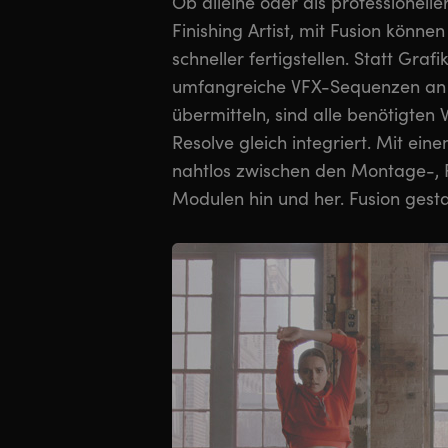
Ob alleine oder als professioneller
Windeseile Bauchbinden zu entwerfe
Finishing Artist, mit Fusion können
animieren oder in Greenscreen-A
schneller fertigstellen. Statt Graf
saubere Keys zu erstellen. Sie 
umfangreiche VFX-Sequenzen an
Masken kreieren, tracken und d
übermitteln, sind alle benötigten
übernehmen. Das spart Ihnen Z
Resolve gleich integriert. Mit einem Klick bewegen Sie sich
komplexe sekundäre Farbkorrekturen. Himmel sind damit
nahtlos zwischen den Montage-, 
beispielsweise leichter ersetzt und
Modulen hin und her. Fusion gestat