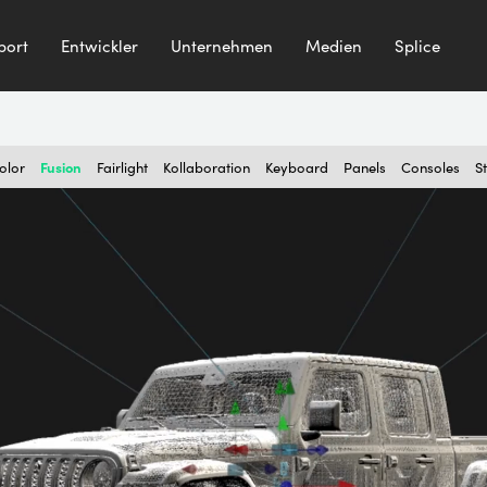
port
Entwickler
Unternehmen
Medien
Splice
Fusion
olor
Fairlight
Kollaboration
Keyboard
Panels
Consoles
S