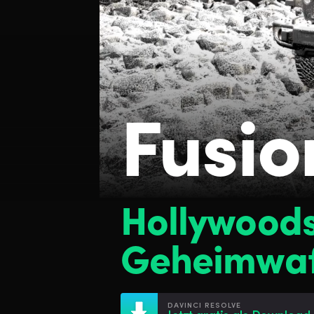
Fusio
Hollywood
Geheimwaf
DAVINCI RESOLVE