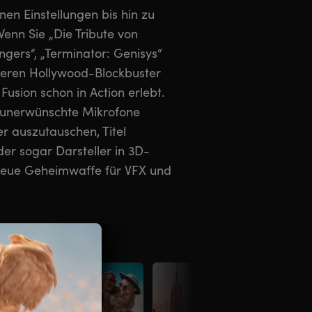
en Einstellungen bis hin zu
Wenn Sie „Die Tribute von
gers“, „Terminator: Genisys“
deren Hollywood-Blockbuster
usion schon in Action erlebt.
 unerwünschte Mikrofone
r auszutauschen, Titel
er sogar Darsteller in 3D-
 neue Geheimwaffe für VFX und