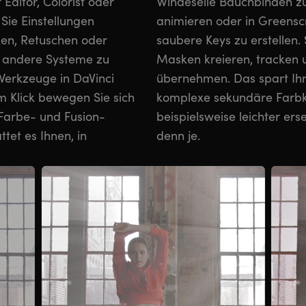
 Editor, Colorist oder
n, 3D-Infografiken zu
 Sie Einstellungen
ufnahmen absolut
iken, Retuschen oder
können verschiedene
 andere Systeme zu
ann im Farbe-Modul
 Werkzeuge in DaVinci
eit und erleichtert
Farbe- und Fusion-
 wirken realistischer
tet es Ihnen, in
denn je.