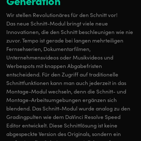
Generation
Finland
Finland
Fusion
Wir stellen Revolutionäres für den Schnitt vor!
France
France
Das neue Schnitt-Modul bringt viele neue
Fairlight
Innovationen, die den Schnitt beschleunigen wie nie
Germany
Germany
zuvor. Tempo ist gerade bei langen mehrteiligen
Kollaboration
Hong Kong SAR, China
Hong Kong SAR, China
Fernsehserien, Dokumentarfilmen,
Unternehmensvideos oder Musikvideos und
India
India
Keyboard
Werbespots mit knappen Abgabefristen
Italy
Italy
entscheidend. Für den Zugriff auf traditionelle
Panels
Schnittfunktionen kann man auch jederzeit in das
Japan
Japan
Montage-Modul wechseln, denn die Schnitt- und
Consoles
Montage-Arbeitsumgebungen ergänzen sich
Korea
Korea
blendend. Das Schnitt-Modul wurde analog zu den
Studio
Mexico
Mexico
Gradingpulten wie dem DaVinci Resolve Speed
Editor entwickelt. Diese Schnittlösung ist keine
Malaysia
Malaysia
Media
abgespeckte Version des Originals, sondern ein