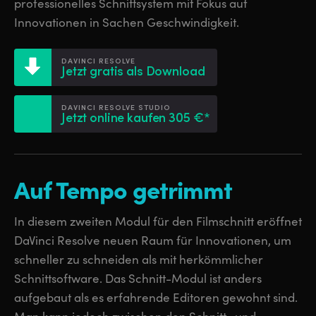
Netherlands
Netherlands
professionelles Schnittsystem mit Fokus auf
Lernangebot
Innovationen in Sachen Geschwindigkeit.
New Zealand
New Zealand
Techn. Daten
Norway
Norway
DAVINCI RESOLVE
Jetzt gratis als Download
Poland
Poland
DAVINCI RESOLVE STUDIO
Jetzt online kaufen 305 €*
Portugal
Portugal
Singapore
Singapore
Auf Tempo getrimmt
South Africa
South Africa
Spain
Spain
In diesem zweiten Modul für den Filmschnitt eröffnet
DaVinci Resolve neuen Raum für Innovationen, um
Sweden
Sweden
schneller zu schneiden als mit herkömmlicher
Chinese Taipei
Chinese Taipei
Schnittsoftware. Das Schnitt-Modul ist anders
aufgebaut als es erfahrende Editoren gewohnt sind.
Turkey
Turkey