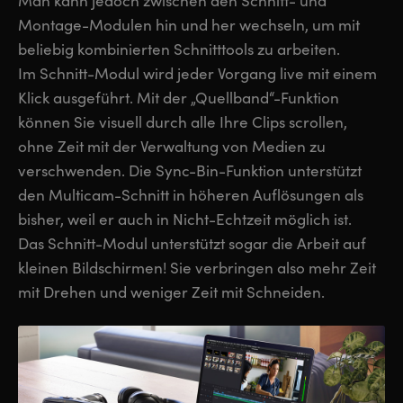
Man kann jedoch zwischen den Schnitt- und
Montage-Modulen hin und her wechseln, um mit
UAE
UAE
beliebig kombinierten Schnitttools zu arbeiten.
Ukraine
Ukraine
Im Schnitt-Modul wird jeder Vorgang live mit einem
Klick ausgeführt. Mit der „Quellband“-Funktion
United Kingdom
United Kingdom
können Sie visuell durch alle Ihre Clips scrollen,
United States
United States
ohne Zeit mit der Verwaltung von Medien zu
verschwenden. Die Sync-Bin-Funktion unterstützt
den Multicam-Schnitt in höheren Auflösungen als
bisher, weil er auch in Nicht-Echtzeit möglich ist.
Das Schnitt-Modul unterstützt sogar die Arbeit auf
kleinen Bildschirmen! Sie verbringen also mehr Zeit
mit Drehen und weniger Zeit mit Schneiden.