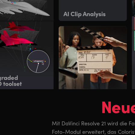
Neue
Mit DaVinci Resolve 21 wird die 
Gesichtsverfeinerungen und mehr.
Foto-Modul erweitert, das Coloris
Montage-Modulen wurde das Keyfr