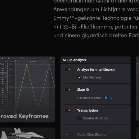
beeindruckende Qualität und krea
hat exakt die gleichen Tools 
Anwendungen um Lichtjahre voraus
Coloristen, Editoren, VFX-Küns
Emmy™-gekrönte Technologie für 
täglich zum Fertigstellen Ihrer L
mit 32-Bit-Fließkomma, patentier
und einem gigantisch breiten Far