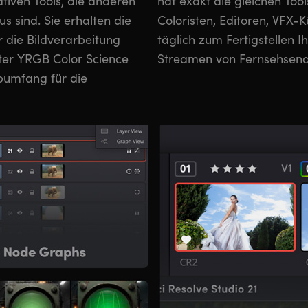
tiven Tools, die anderen
wie sie professionelle
 sind. Sie erhalten die
tler und Toningenieure
die Bildverarbeitung
ieblingsfilme und zum
ter YRGB Color Science
Streamen von Fernsehsen
bumfang für die