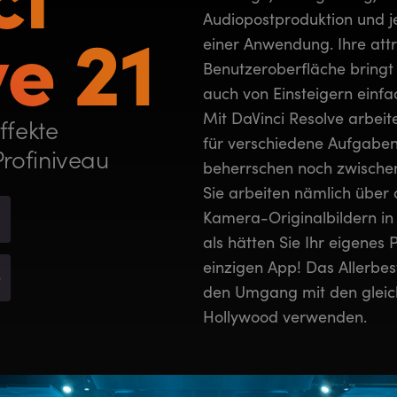
e 21
Audiopostproduktion und je
einer Anwendung. Ihre att
Benutzeroberfläche bringt P
auch von Einsteigern einfac
Mit DaVinci Resolve arbeite
ffekte
für verschiedene Aufgab
rofiniveau
beherrschen noch zwische
Sie arbeiten nämlich über 
Kamera-Originalbildern in 
als hätten Sie Ihr eigenes 
einzigen App! Das Allerbes
*
den Umgang mit den gleiche
Hollywood verwenden.