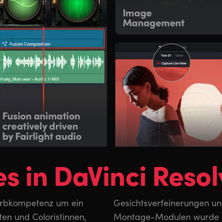
s in DaVinci Resol
Farbkompetenz um ein
 In den Schnitt- und
ten und Coloristinnen,
aming verbessert und