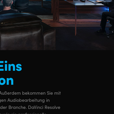
Eins
ion