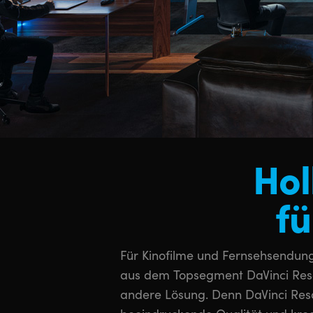
Hol
fü
Für Kinofilme und Fernsehsendun
neuesten HDR-Workflows. Außer
aus dem Topsegment DaVinci Reso
der legendären hochwertigen 
andere Lösung. Denn DaVinci Resol
Fairlight den besten Ton in der 