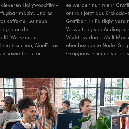
 cleveren Hollywoodfilm-
te unterstützt. Fusion
erfügbar macht. Und es
t mit mehr als 70 neuen
afikeffekte, 50 neue
ine Ordnerfunktion die
ungen an der
-Modul wird der
en KI-Werkzeugen
rim-Durchgänge,
 Inhaltssuchen, CineFocus
e-Graphen und
s sowie Tools für
Gruppenversionen verbess