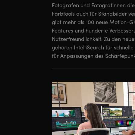
Fotografen und Fotografinnen die
es werden nun mehr Grafikforma
Farbtools auch für Standbilder v
enthält jetzt das Krokodove-Toolse
gibt mehr als 100 neue Motion-Gr
Grafiken. In Fairlight vereinfacht e
Features und hunderte Verbesser
Verwaltung von Audiospuren. Im Farbe
Nutzerfreundlichkeit. Zu den neu
Workflow durch MultiMaster T
gehören IntelliSearch für schnelle
ebenbezogene Nod
für Anpassungen des Schärfepunkt