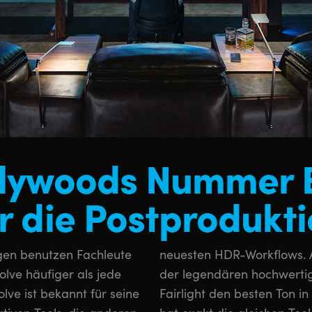
lywoods Nummer 
r die Postprodukt
gen benutzen Fachleute
dem bekommen Sie mit
lve häufiger als jede
Audiobearbeitung in
ve ist bekannt für seine
Branche. DaVinci Resolve