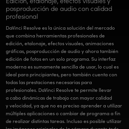
Edición, etalonaje, efectos
visuales y
Finland
Finland
posproducción de
audio con calidad
Fusion
profesional
France
France
Fairlight
DaVinci Resolve es la única solución del mercado
Germany
Germany
que combina herramientas profesionales de
Colaboración
edición, etalonaje, efectos visuales, animaciones
Hong Kong SAR, China
Hong Kong SAR, China
gráficas, posproducción de audio y ahora también
India
India
Teclado
edición de fotos en un solo programa. Su interfaz
moderna es sumamente sencilla de usar, lo cual es
Italy
Italy
Paneles
ideal para principiantes, pero también cuenta con
Japan
Japan
todas las prestaciones necesarias para
Consolas
profesionales. DaVinci Resolve te permite llevar
Korea
Korea
a cabo dinámicas de trabajo con mayor calidad
Studio
Mexico
Mexico
y velocidad, ya que no es preciso aprender a utilizar
múltiples aplicaciones o cambiar de programa a fin
Malaysia
Malaysia
Medios
de realizar distintas tareas. Incluso es posible utilizar
las imágenes originales de la cámara durante todo