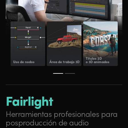
Pix
Títulos 2D
pro
Uso de nodos
Área de trabajo 3D
o 3D animados
adi
Fairlight
Herramientas profesionales
para
posproducción de audio