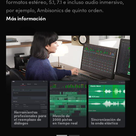
formatos estéreo, 5.1, 7.1 e incluso audio inmersivo,
por ejemplo, Ambisonics de quinto orden.
Más información
Herramientas
profesionales para
Mezcla de
el reemplazo
de
2000 pistas
Sincronización de
Co
diálogos
en tiempo real
la onda elástica
Fai