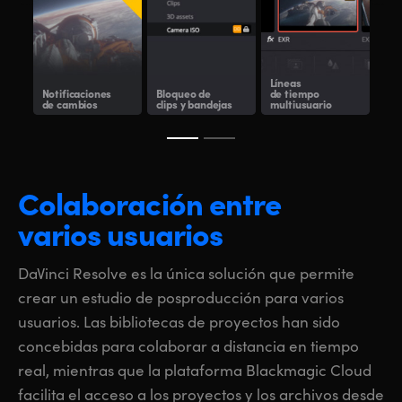
Líneas
Car
Notificaciones
Bloqueo de
de tiempo
com
de cambios
clips y bandejas
multiusuario
Bla
Colaboración entre
varios usuarios
DaVinci Resolve es la única solución que permite
crear un estudio de posproducción para varios
usuarios. Las bibliotecas de proyectos han sido
concebidas para colaborar a distancia en tiempo
real, mientras que la plataforma Blackmagic Cloud
facilita el acceso a los proyectos y los archivos desde