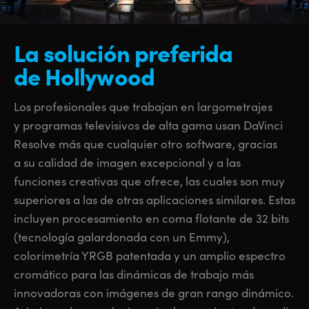
UAE
UAE
La solución
preferida
Ukraine
Ukraine
de Hollywood
United Kingdom
United Kingdom
Los profesionales que trabajan en largometrajes
United States
United States
y programas televisivos de alta gama usan DaVinci
Resolve más que cualquier otro software, gracias
a su calidad de imagen excepcional y a las
funciones creativas que ofrece, las cuales son muy
superiores a las de otras aplicaciones similares. Estas
incluyen procesamiento en coma flotante de 32 bits
(tecnología galardonada con un Emmy),
colorimetría YRGB patentada y un amplio espectro
cromático para las dinámicas de trabajo más
innovadoras con imágenes de gran rango dinámico.