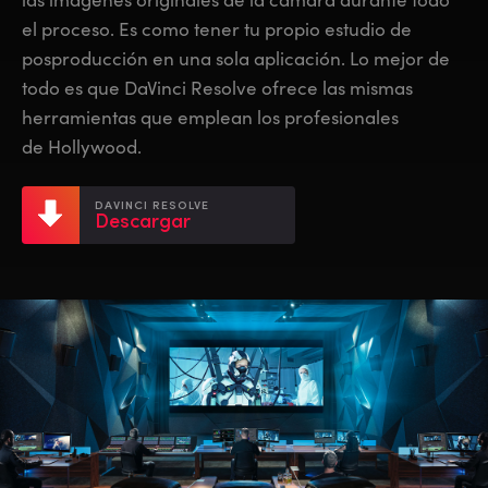
Netherlands
Netherlands
Capacitación
el proceso. Es como tener tu propio estudio de
New Zealand
New Zealand
posproducción en una sola aplicación. Lo mejor de
Especificaciones
todo es que DaVinci Resolve ofrece las mismas
Norway
Norway
herramientas que emplean los profesionales
Poland
Poland
de Hollywood.
Portugal
Portugal
DAVINCI RESOLVE
Descargar
Singapore
Singapore
South Africa
South Africa
España
España
Sweden
Sweden
Chinese Taipei
Chinese Taipei
Turkey
Turkey