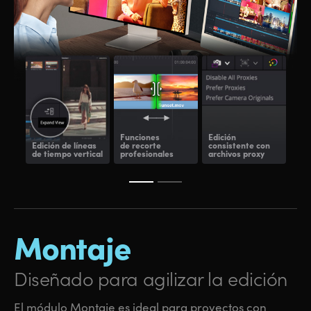
Funciones
Edición
Edición de
líneas
de recorte
consistente con
Edi
de tiempo vertical
profesionales
archivos proxy
fot
Montaje
Diseñado para agilizar la edición
El módulo Montaje es ideal para proyectos con