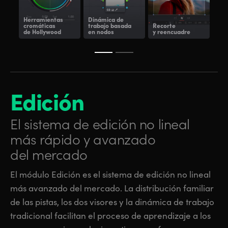
Herramientas
Dinámica de
cromáticas
trabajo basada
Recorte
de Hollywood
en nodos
y reencuadre
Vis
Edición
El sistema de edición
no lineal
más rápido y avanzado
del mercado
El módulo Edición es el sistema de edición no lineal
más avanzado del mercado. La distribución familiar
de las pistas, los dos visores y la dinámica de trabajo
tradicional facilitan el proceso de aprendizaje a los