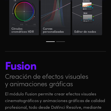
Círculos
Curvas
cromáticos HDR
personalizadas
Editor de nodos
Pow
Fusion
Creación de efectos visuales
y animaciones gráficas
El módulo Fusion permite crear efectos visuales
cinematográficos y animaciones gráficas de calidad
profesional, todo desde DaVinci Resolve, mediante