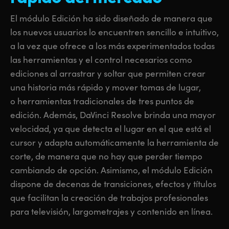
Finland
Finland
El módulo Edición ha sido diseñado de manera que
Fusion
los nuevos usuarios lo encuentren sencillo e intuitivo,
France
France
a la vez que ofrece a los más experimentados todas
Fairlight
Germany
Germany
las herramientas y el control necesarios como
ediciones al arrastrar y soltar que permiten crear
Colaboración
Hong Kong SAR, China
Hong Kong SAR, China
una historia más rápido y mover tomas de lugar,
India
India
o herramientas tradicionales de tres puntos de
Teclado
edición. Además, DaVinci Resolve brinda una mayor
Italy
Italy
velocidad,
ya que
detecta el lugar en el que está
el
Paneles
cursor
y adapta automáticamente la herramienta de
Japan
Japan
corte, de manera que no hay que perder tiempo
Consolas
Korea
Korea
cambiando de opción. Asimismo, el módulo Edición
dispone de decenas de transiciones, efectos y títulos
Studio
Mexico
Mexico
que facilitan la creación de trabajos profesionales
Malaysia
Malaysia
para televisión, largometrajes y contenido en línea.
Medios