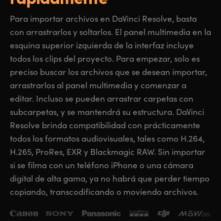
UAE
UAE
Para importar archivos en DaVinci Resolve, basta
con arrastrarlos y soltarlos. El panel multimedia en la
Ukraine
Ukraine
esquina superior izquierda de la interfaz incluye
United Kingdom
United Kingdom
todos los clips del proyecto. Para empezar, solo es
preciso buscar los archivos que se desean importar,
United States
United States
arrastrarlos al panel multimedia y comenzar a
editar. Incluso se pueden arrastrar carpetas con
subcarpetas,
y se mantendrá
su estructura. DaVinci
Resolve brinda compatibilidad con prácticamente
todos los formatos audiovisuales, tales como H.264,
H.265, ProRes, EXR y Blackmagic RAW. Sin importar
si se filma con un teléfono iPhone o una cámara
digital de alta gama, ya no habrá que perder tiempo
copiando, transcodificando
o moviendo archivos.