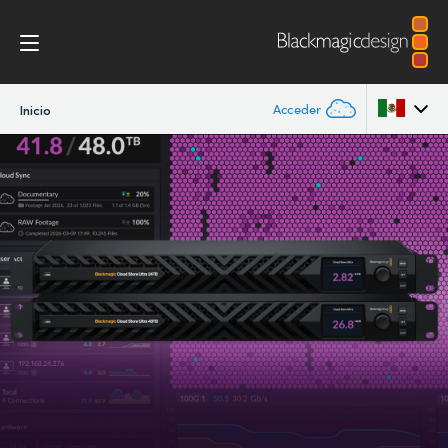
Acceder
Inicio
Argentina
Australia
Austria
Brazil
Canada
China
Denmark