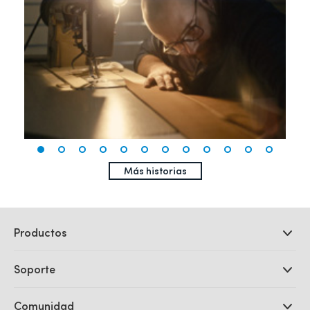
Más historias
Productos
Cámaras profesionales
Soporte
DaVinci Resolve y Fusion
Mezcladores ATEM
Distribuidores
Comunidad
Ultimatte