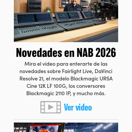
Netherlands
New Zealand
Norway
Poland
Novedades
en NAB 2026
Portugal
Mira el video para enterarte de las
Singapore
novedades sobre Fairlight Live, DaVinci
South Africa
Resolve 21, el modelo Blackmagic URSA
Cine 12K LF 100G, los conversores
España
Blackmagic 2110 IP, y mucho más.
Sweden
Ver video
Chinese Taipei
Turkey