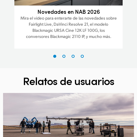
ra
Novedades en NAB 2026
Mira el video para enterarte de las novedades sobre
Fairlight Live, DaVinci Resolve 21, el modelo
pr
que
Blackmagic URSA Cine 12K LF 100G, los
me
agic
conversores Blackmagic 2110 IP, y mucho más.
y
y 
Relatos de usuarios