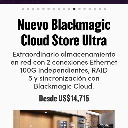
Finland
France
Nuevo Blackmagic
Germany
Cloud Store Ultra
Hong Kong SAR, China
Extraordinario almacenamiento
India
en red con 2 conexiones Ethernet
Italy
100G independientes, RAID
5 y sincronización con
Japan
Blackmagic Cloud.
Korea
Desde
US$14,715
Mexico
Malaysia