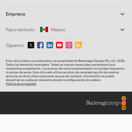
Centro de soporte técnico
Grabadores digitales
Contáctanos
Comunidad Splice
Empresa
Captura y reproducción
Escáner Cintel
Oficinas
Conversión de formatos
País o territorio:
Mexico
Perfil empresarial
Conversores profesionales
Colaboradores
Supervisión
Selecciona un país o territorio
Síguenos:
Medios
Almacenamiento en redes
MultiView
Argentina
Este sitio y todos sus contenidos son propiedad de Blackmagic Design Pty. Ltd. 2026.
Direccionamiento y distribución
Todos los derechos reservados. Todas las marcas comerciales pertenecen a sus
respectivos propietarios. Los precios de venta recomendados no incluyen impuestos
Transmisión y codificación
Australia
ni portes de envío. Este sitio web utiliza servicios de remarketing a fin de mostrar
anuncios en otros sitios a personas que ya nos visitaron. Esta función se puede
desactivar en cualquier momento desde la configuración de cookies.
Política de privacidad
Austria
Brazil
Canada
China