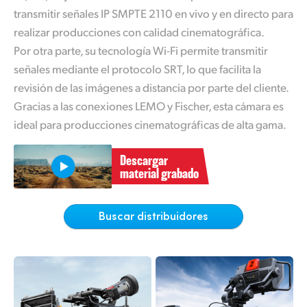
Netherlands
transmitir señales IP SMPTE 2110 en vivo y en directo para
realizar producciones con calidad cinematográfica.
New Zealand
Por otra parte, su tecnología Wi-Fi permite transmitir
Norway
señales mediante
el protocolo
SRT, lo que facilita la
revisión de las imágenes a distancia por parte del cliente.
Poland
Gracias a las conexiones LEMO y Fischer, esta cámara es
Portugal
ideal para producciones cinematográficas de alta gama.
Singapore
Descargar
material grabado
South Africa
España
Buscar distribuidores
Sweden
Chinese Taipei
Turkey