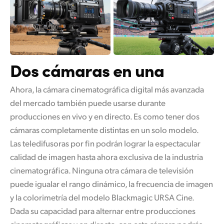
UAE
Ukraine
United Kingdom
Dos cámaras en una
United States
Ahora, la cámara cinematográfica digital más avanzada
del mercado también puede usarse durante
producciones en vivo y en directo. Es como tener dos
cámaras completamente distintas en un solo modelo.
Las teledifusoras por fin podrán lograr la espectacular
calidad
de imagen
hasta ahora exclusiva de la industria
cinematográfica. Ninguna otra cámara de televisión
puede igualar el rango dinámico, la frecuencia de imagen
y la colorimetría del modelo Blackmagic URSA Cine.
Dada su capacidad para alternar entre producciones
cinematográficas y en directo, con esta cámara podrás