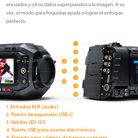
encuadre y otros datos superpuestos
a la imagen
. A su
vez, el modo para foquistas ayuda a lograr el enfoque
perfecto.
1.
Entradas XLR (audio)
2.
Puerto de expansión USB-C
3.
Salidas SDI 12G
4.
Puerto USB para visores electrónicos
5.
Entrada para códigos de tiempo y señales