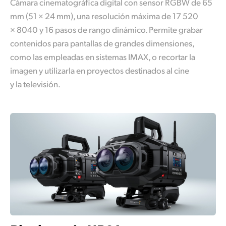
Cámara cinematográfica digital con sensor RGBW de 65
mm (51 × 24 mm), una resolución máxima de 17 520
× 8040 y 16 pasos de rango dinámico. Permite grabar
contenidos para pantallas de grandes dimensiones,
como las empleadas en sistemas IMAX, o recortar la
imagen y utilizarla en proyectos destinados al cine
y la televisión.