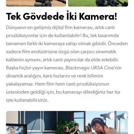
UAE
Tek Gövdede İki Kamera!
Ukraine
Dünyanın en gelişmiş dijital film kamerası, artık canlı
United Kingdom
prodüksiyonlar için de kullanılabilir! Bu, tek tasarımda
tamamen farklı iki kameraya sahip olmak gibidir. Önceden
United States
sadece film endüstrisine özgü olan çarpıcı sinematik
kalitenin aynısını, artık canlı yayıncılar da elde edebilir.
Başka hiçbir yayın kamerası, Blackmagic URSA Cine'nin
dinamik aralığını, kare hızlarını ve renk bilimini
yakalayamaz. Hem film hem canlı prodüksiyonun
üstesinden geldiği için, bu kamerayı dilediğiniz her tür
işte kullanabilirsiniz.