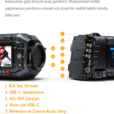
kılavuzları gibi birçok araç gösterir. Mükemmel netlik
yapmanıza yardımcı olmak için özel bir netlik takibi modu
bile var!
1.
XLR Ses Girişleri
2.
USB-C Genişletme
3.
12G-SDI Çıkışları
4.
Vizör için USB-C
5.
Referans ve Zaman Kodu Girişi