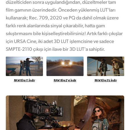
düzelticiden sonra uygulandığından, düzeltmeler tam
film gamının üzerindedir. Önceden yüklenmiş LUT'ları
kullanarak; Rec. 709, 2020 ve PQ da dahil olmak üzere
farklı renk alanlarında sinyal çıkarabilir, hatta gam
sıkıştırmasını bile kişiselleştirebilirsiniz! Artık farklı çıkışlar
için URSA Cine, iki adet 3D LUT işlemcisine ve sadece
SMPTE-2110 çıkışı için ilave bir 3D LUT'a sahiptir.
RAW Klip 1’i İndir
RAW Klip 2’yi İndir
RAW Klip 3’ü İndir