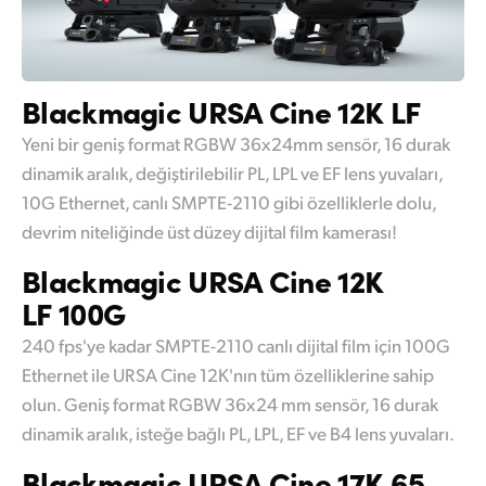
Blackmagic
URSA
Cine 12K LF
Yeni bir geniş format RGBW 36x24mm sensör, 16 durak
dinamik aralık, değiştirilebilir PL, LPL ve EF lens yuvaları,
10G Ethernet, canlı SMPTE-2110 gibi özelliklerle dolu,
devrim niteliğinde üst düzey dijital film kamerası!
Blackmagic
URSA
Cine 12K
LF 100G
240 fps'ye kadar SMPTE-2110 canlı dijital film için 100G
Ethernet ile URSA Cine 12K'nın tüm özelliklerine sahip
olun. Geniş format RGBW 36x24 mm sensör, 16 durak
dinamik aralık, isteğe bağlı PL, LPL, EF ve B4 lens yuvaları.
Blackmagic
URSA
Cine 17K 65