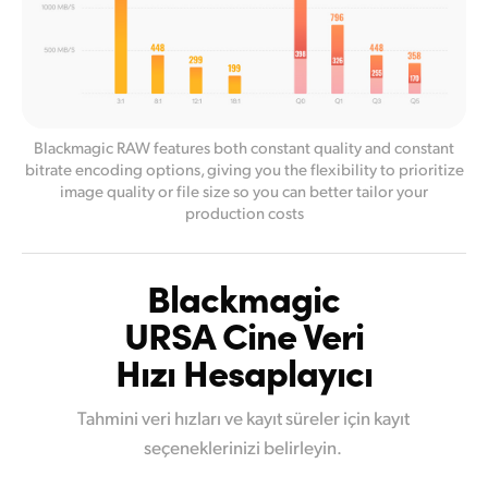
Blackmagic RAW features both constant quality and constant
bitrate encoding options,
giving you
the flexibility to prioritize
image quality or file size so you can better tailor your
production costs
Blackmagic
URSA Cine Veri
Hızı Hesaplayıcı
Tahmini veri hızları ve kayıt süreler için kayıt
seçeneklerinizi belirleyin.