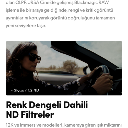
olan OLPF, URSA Cine’de gelişmiş Blackmagic RAW
işleme ile bir araya geldiğinde, rengi ve kritik görüntü
ayrıntılarını koruyarak görüntü doğruluğunu tamamen
yeni seviyelere taşır.
Renk Dengeli Dahili
ND Filtreler
12K ve Immersive modelleri, kameraya giren ışık miktarını