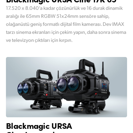
17.520 x 8.040’a kadar çözünürlük ve 16 durak dinamik
aralığı ile 65mm RGBW 51x24mm sensöre sahip,
olağanüstü geniş formatlı dijital film kamerası. Dev IMAX
tarzı sinema ekranları için çekim yapın, daha sonra sinema
ve televizyon çıktıları için kırpın.
Blackmagic
URSA