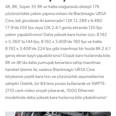
4K, 8K, Süper 35 9K ve hatta olağanüstü detaylı 17K
çözünürlükte çekim yapma imkanı ile Blackmagic URSA
Cine, tek gövdede iki kameradır! 12K 12.288 x 6.480
17:9’da 100 fps veya 12K 2.4:1 geniş ekranda 120 fps
çekim yapabilirsiniz! Daha yüksek kare hızları için; 8.192
x 5.360’ta 144 fps, 8.192 x 3.408’de 180 fps ve hatta
8.192 x 3.408'de 224 fps gibi inanılmaz bir hızda 8K 2.4:1
geniş ekran kayıt yapabilirsiniz! Düşük kare hızlarında bile,
8K ve 4K'da daha yumuşak kenarlara sahip inanılmaz
hareket işleme ile, sadece Blackmagic URSA Cine
böylesine çeşitli kare hızı ve çözünürlük seçeneklerine
sahiptir. Üstelik, bir B4 lens yuvası kullanarak ve SMPTE-
2110 canlı video sinyali çıkararak, 100G Ethernet
modelinde daha yüksek kare hızlarına bile çıkabilirsiniz!