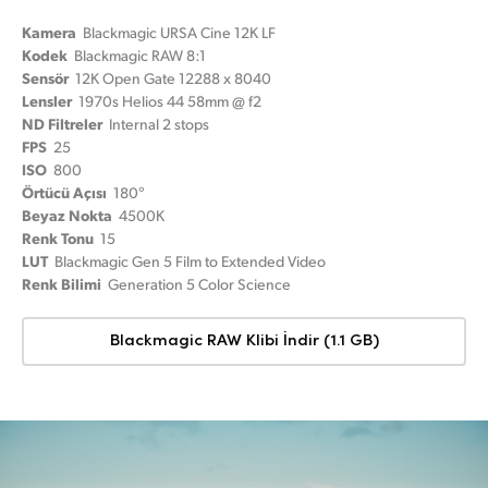
Kamera
Blackmagic URSA Cine 12K LF
Kodek
Blackmagic RAW 8:1
Sensör
12K Open Gate 12288 x 8040
Lensler
1970s Helios 44 58mm @ f2
ND Filtreler
Internal 2 stops
FPS
25
ISO
800
Örtücü Açısı
180°
Beyaz Nokta
4500K
Renk Tonu
15
LUT
Blackmagic Gen 5 Film to Extended Video
Renk Bilimi
Generation 5 Color Science
Blackmagic RAW Klibi İndir (1.1 GB)