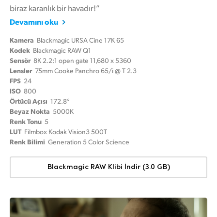
biraz karanlık bir havadır!”
Devamını oku
Kamera
Blackmagic URSA Cine 17K 65
Kodek
Blackmagic RAW Q1
Sensör
8K 2.2:1 open gate 11,680 x 5360
Lensler
75mm Cooke Panchro 65/i @ T 2.3
FPS
24
ISO
800
Örtücü Açısı
172.8°
Beyaz Nokta
5000K
Renk Tonu
5
LUT
Filmbox Kodak Vision3 500T
Renk Bilimi
Generation 5 Color Science
Blackmagic RAW Klibi İndir (3.0 GB)