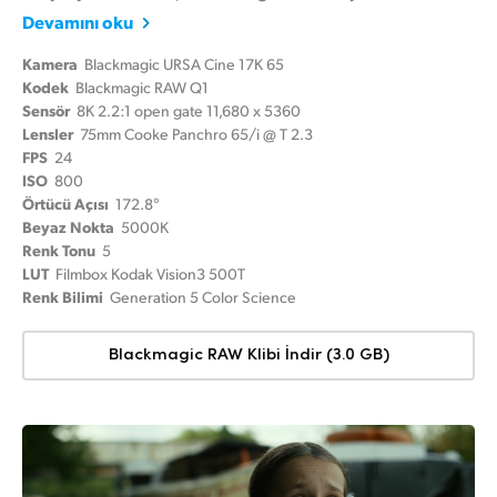
Devamını oku
Kamera
Blackmagic URSA Cine 17K 65
Kodek
Blackmagic RAW Q1
Sensör
8K 2.2:1 open gate 11,680 x 5360
Lensler
75mm Cooke Panchro 65/i @ T 2.3
FPS
24
ISO
800
Örtücü Açısı
172.8°
Beyaz Nokta
5000K
Renk Tonu
5
LUT
Filmbox Kodak Vision3 500T
Renk Bilimi
Generation 5 Color Science
Blackmagic RAW Klibi İndir (3.0 GB)