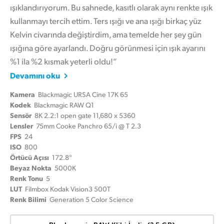
ışıklandırıyorum. Bu sahnede, kasıtlı olarak aynı renkte ışık
kullanmayı tercih ettim. Ters ışığı ve ana ışığı birkaç yüz
Kelvin civarında değiştirdim, ama temelde her şey gün
ışığına göre ayarlandı. Doğru görünmesi için ışık ayarını
%1 ila %2 kısmak yeterli oldu!”
Devamını oku
Kamera
Blackmagic URSA Cine 17K 65
Kodek
Blackmagic RAW Q1
Sensör
8K 2.2:1 open gate 11,680 x 5360
Lensler
75mm Cooke Panchro 65/i @ T 2.3
FPS
24
ISO
800
Örtücü Açısı
172.8°
Beyaz Nokta
5000K
Renk Tonu
5
LUT
Filmbox Kodak Vision3 500T
Renk Bilimi
Generation 5 Color Science