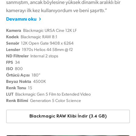
sanmıştım, ancak böylesine yüksek dinamik aralıklı bir
kamerayı ilk kez kullanıyordum ve beni şaşırttı.”
Devamını oku
Kamera
Blackmagic URSA Cine 12K LF
Kodek
Blackmagic RAW 8:1
Sensör
12K Open Gate 9408 x 6264
Lensler
1970s Helios 44 58mm @ f2
ND Filtreler
Internal 2 stops
FPS
34
ISO
800
Örtücü Açısı
180°
Beyaz Nokta
4500K
Renk Tonu
15
LUT
Blackmagic Gen 5 Film to Extended Video
Renk Bilimi
Generation 5 Color Science
Blackmagic RAW Klibi İndir (3.4 GB)