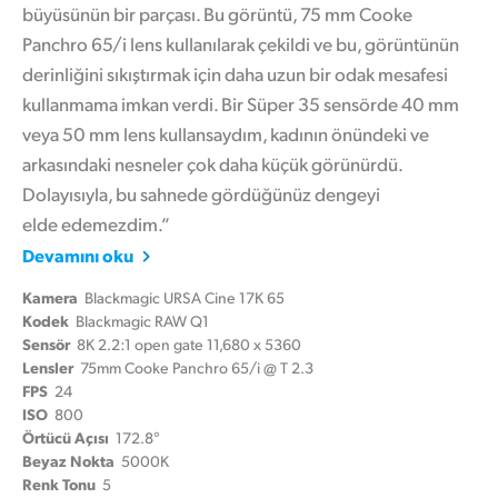
büyüsünün bir parçası. Bu görüntü, 75 mm Cooke
Panchro 65/i lens kullanılarak çekildi ve bu, görüntünün
derinliğini sıkıştırmak için daha uzun bir odak mesafesi
kullanmama imkan verdi. Bir Süper 35 sensörde 40 mm
veya 50 mm lens kullansaydım, kadının önündeki ve
arkasındaki nesneler çok daha küçük görünürdü.
Dolayısıyla, bu sahnede gördüğünüz dengeyi
elde edemezdim.”
Devamını oku
Kamera
Blackmagic URSA Cine 17K 65
Kodek
Blackmagic RAW Q1
Sensör
8K 2.2:1 open gate 11,680 x 5360
Lensler
75mm Cooke Panchro 65/i @ T 2.3
FPS
24
ISO
800
Örtücü Açısı
172.8°
Beyaz Nokta
5000K
Renk Tonu
5