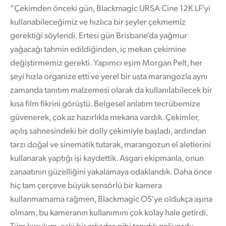
“Çekimden önceki gün, Blackmagic URSA Cine 12K LF'yi
kullanabileceğimiz ve hızlıca bir şeyler çekmemiz
gerektiği söylendi. Ertesi gün Brisbane'da yağmur
yağacağı tahmin edildiğinden, iç mekan çekimine
değiştirmemiz gerekti. Yapımcı eşim Morgan Pelt, her
şeyi hızla organize etti ve yerel bir usta marangozla aynı
zamanda tanıtım malzemesi olarak da kullanılabilecek bir
kısa film fikrini görüştü. Belgesel anlatım tecrübemize
güvenerek, çok az hazırlıkla mekana vardık. Çekimler,
açılış sahnesindeki bir dolly çekimiyle başladı, ardından
tarzı doğal ve sinematik tutarak, marangozun el aletlerini
kullanarak yaptığı işi kaydettik. Asgari ekipmanla, onun
zanaatının güzelliğini yakalamaya odaklandık. Daha önce
hiç tam çerçeve büyük sensörlü bir kamera
kullanmamama rağmen, Blackmagic OS'ye oldukça aşına
olmam, bu kameranın kullanımını çok kolay hale getirdi.
Tüm kurulum, eski bir arkadaş gibi tanıdık geliyordu,