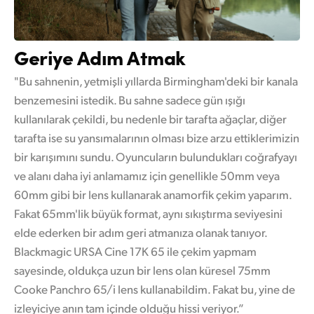
Geriye Adım Atmak
"Bu sahnenin, yetmişli yıllarda Birmingham'deki bir kanala
benzemesini istedik. Bu sahne sadece gün ışığı
kullanılarak çekildi, bu nedenle bir tarafta ağaçlar, diğer
tarafta ise su yansımalarının olması bize arzu ettiklerimizin
bir karışımını sundu. Oyuncuların bulundukları coğrafyayı
ve alanı daha iyi anlamamız için genellikle 50mm veya
60mm gibi bir lens kullanarak anamorfik çekim yaparım.
Fakat 65mm'lik büyük format, aynı sıkıştırma seviyesini
elde ederken bir adım geri atmanıza olanak tanıyor.
Blackmagic URSA Cine 17K 65 ile çekim yapmam
sayesinde, oldukça uzun bir lens olan küresel 75mm
Cooke Panchro 65/i lens kullanabildim. Fakat bu, yine de
izleyiciye anın tam içinde olduğu hissi veriyor.”