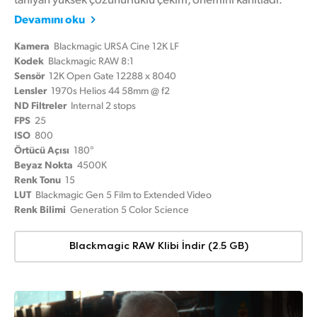
Devamını oku
Kamera
Blackmagic URSA Cine 12K LF
Kodek
Blackmagic RAW 8:1
Sensör
12K Open Gate 12288 x 8040
Lensler
1970s Helios 44 58mm @ f2
ND Filtreler
Internal 2 stops
FPS
25
ISO
800
Örtücü Açısı
180°
Beyaz Nokta
4500K
Renk Tonu
15
LUT
Blackmagic Gen 5 Film to Extended Video
Renk Bilimi
Generation 5 Color Science
Blackmagic RAW Klibi İndir (2.5 GB)