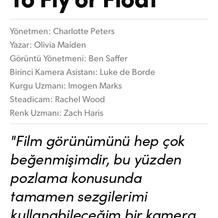
Flamenco Night
Finland
Teknik
Yönetmen: Charlotte Peters
France
Yazar: Olivia Maiden
Germany
Görüntü Yönetmeni: Ben Saffer
Birinci Kamera Asistanı: Luke de Borde
Hong Kong SAR, China
Kurgu Uzmanı: Imogen Marks
India
Steadicam: Rachel Wood
Renk Uzmanı: Zach Haris
Italy
"Film görünümünü hep çok
Japan
beğenmişimdir, bu yüzden
Korea
pozlama konusunda
Mexico
tamamen sezgilerimi
Malaysia
kullanabileceğim bir kamera