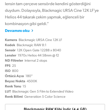
lensin tam çerçeve sensörde kendini gösterdiğini
duydum. Dolayısıyla, Blackmagic URSA Cine 12K LF’ye
Helios 44 takarak çekim yapmak, eğlenceli bir
kombinasyon gibi geldi.”
Devamını oku
Kamera
Blackmagic URSA Cine 12K LF
Kodek
Blackmagic RAW 8:1
Sensör
12K Open Gate 12288 x 8040
Lensler
1970s Helios 44 58mm @ f2
ND Filtreler
Internal 2 stops
FPS
25
ISO
800
Örtücü Açısı
180°
Beyaz Nokta
4500K
Renk Tonu
15
LUT
Blackmagic Gen 5 Film to Extended Video
Renk Bilimi
Generation 5 Color Science
Blackmagic RAW Klibi İndir (4.4 GB)