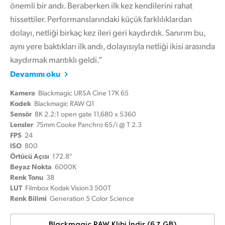
önemli bir andı. Beraberken ilk kez kendilerini rahat
hissettiler. Performanslarındaki küçük farklılıklardan
dolayı, netliği birkaç kez ileri geri kaydırdık. Sanırım bu,
aynı yere baktıkları ilk andı, dolayısıyla netliği ikisi arasında
kaydırmak mantıklı geldi.”
Devamını oku
Kamera
Blackmagic URSA Cine 17K 65
Kodek
Blackmagic RAW Q1
Sensör
8K 2.2:1 open gate 11,680 x 5360
Lensler
75mm Cooke Panchro 65/i @ T 2.3
FPS
24
ISO
800
Örtücü Açısı
172.8°
Beyaz Nokta
6000K
Renk Tonu
38
LUT
Filmbox Kodak Vision3 500T
Renk Bilimi
Generation 5 Color Science
Blackmagic RAW Klibi İndir (6.7 GB)