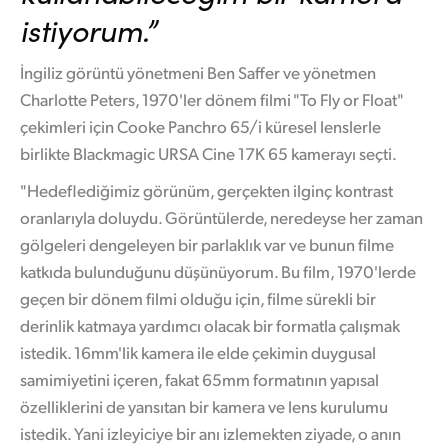
Netherlands
istiyorum.”
New Zealand
İngiliz görüntü yönetmeni Ben Saffer ve yönetmen
Norway
Charlotte Peters, 1970'ler dönem filmi "To Fly or Float"
çekimleri için Cooke Panchro 65/i küresel lenslerle
Poland
birlikte Blackmagic URSA Cine 17K 65 kamerayı seçti.
Portugal
"Hedeflediğimiz görünüm, gerçekten ilginç kontrast
oranlarıyla doluydu. Görüntülerde, neredeyse her zaman
Singapore
gölgeleri dengeleyen bir parlaklık var ve bunun filme
South Africa
katkıda bulunduğunu düşünüyorum. Bu film, 1970'lerde
geçen bir dönem filmi olduğu için, filme sürekli bir
Spain
derinlik katmaya yardımcı olacak bir formatla çalışmak
Sweden
istedik. 16mm'lik kamera ile elde çekimin duygusal
samimiyetini içeren, fakat 65mm formatının yapısal
Chinese Taipei
özelliklerini de yansıtan bir kamera ve lens kurulumu
istedik. Yani izleyiciye bir anı izlemekten ziyade, o anın
Turkey