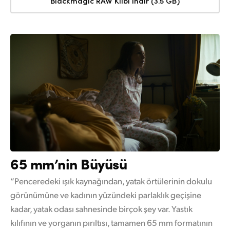
Blackmagic RAW Klibi İndir (3.5 GB)
65 mm’nin Büyüsü
“Penceredeki ışık kaynağından, yatak örtülerinin dokulu
görünümüne ve kadının yüzündeki parlaklık geçişine
kadar, yatak odası sahnesinde birçok şey var. Yastık
kılıfının ve yorganın pırıltısı, tamamen 65 mm formatının