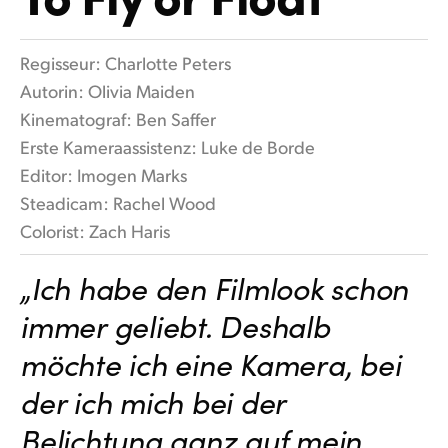
Flamenco Night
Finland
Techn. Daten
Regisseur: Charlotte Peters
France
Autorin: Olivia Maiden
Germany
Kinematograf: Ben Saffer
Erste Kameraassistenz: Luke de Borde
Hong Kong SAR, China
Editor: Imogen Marks
India
Steadicam: Rachel Wood
Colorist: Zach Haris
Italy
„Ich habe den Filmlook schon
Japan
immer geliebt. Deshalb
Korea
möchte ich eine Kamera, bei
Mexico
der ich mich bei der
Malaysia
Belichtung ganz auf mein