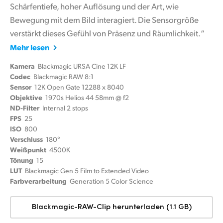
Schärfentiefe, hoher Auflösung und der Art, wie
Bewegung mit dem Bild interagiert. Die Sensorgröße
verstärkt dieses Gefühl von Präsenz und Räumlichkeit.“
Mehr lesen
Kamera
Blackmagic URSA Cine 12K LF
Codec
Blackmagic RAW 8:1
Sensor
12K Open Gate 12288 x 8040
Objektive
1970s Helios 44 58mm @ f2
ND-Filter
Internal 2 stops
FPS
25
ISO
800
Verschluss
180°
Weißpunkt
4500K
Tönung
15
LUT
Blackmagic Gen 5 Film to Extended Video
Farbverarbeitung
Generation 5 Color Science
Blackmagic-RAW-Clip herunterladen (1.1 GB)