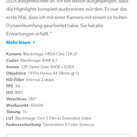
LEDs ausgeleuchtet ist. Ich bin davon ausgegangen, dass
die Highlights komplett ausbrennen würden. Es war das
erste Mal, dass ich mit einer Kamera mit einem so hohen
Dynamikumfang gearbeitet habe. Sie hat alle
Erwartungen erfüllt.“
Mehr lesen
Kamera
Blackmagic URSA Cine 12K LF
Codec
Blackmagic RAW 8:1
Sensor
12K Open Gate 9408 x 6264
Objektive
1970s Helios 44 58mm @ f2
ND-Filter
Internal 2 stops
FPS
34
ISO
800
Verschluss
180°
Weißpunkt
4500K
Tönung
15
LUT
Blackmagic Gen 5 Film to Extended Video
Farbverarbeitung
Generation 5 Color Science