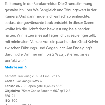
Teiltonung in der Farbkorrektur. Die Grundstimmung
gestalte ich über Weißabgleich und Tönungswert in der
Kamera. Und dann, indem ich einfach so einleuchte,
sodass der gewünschte Look entsteht. In dieser Szene
wollte ich die Lichtfarben bewusst eng beieinander
halten. Wir hatten alles auf Tageslichtniveau eingestellt,
mit minimalem Versatz von ein paar hundert Grad Kelvin
zwischen Führungs- und Gegenlicht. Am Ende ging’s
darum, die Dimmer um 1 bis 2 % zu justieren, bis es
perfekt war.“
Mehr lesen
Kamera
Blackmagic URSA Cine 17K 65
Codec
Blackmagic RAW Q1
Sensor
8K 2.2:1 open gate 11,680 x 5360
Objektive
75mm Cooke Panchro 65/i @ T 2.3
FPS
24
ISO
800