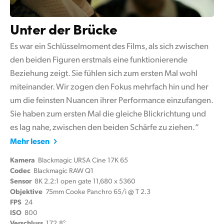
Unter der Brücke
Es war ein Schlüsselmoment des Films, als sich zwischen
den beiden Figuren erstmals eine funktionierende
Beziehung zeigt. Sie fühlen sich zum ersten Mal wohl
miteinander. Wir zogen den Fokus mehrfach hin und her
um die feinsten Nuancen ihrer Performance einzufangen.
Sie haben zum ersten Mal die gleiche Blickrichtung und
es lag nahe, zwischen den beiden Schärfe zu ziehen.“
Mehr lesen
Kamera
Blackmagic URSA Cine 17K 65
Codec
Blackmagic RAW Q1
Sensor
8K 2.2:1 open gate 11,680 x 5360
Objektive
75mm Cooke Panchro 65/i @ T 2.3
FPS
24
ISO
800
Verschluss
172.8°