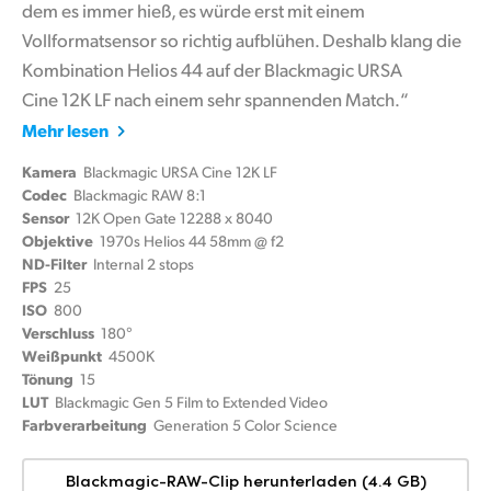
dem es immer hieß, es würde erst mit einem
Vollformatsensor so richtig aufblühen. Deshalb klang die
Kombination Helios 44 auf der Blackmagic URSA
Cine 12K LF nach einem sehr spannenden Match.“
Mehr lesen
Kamera
Blackmagic URSA Cine 12K LF
Codec
Blackmagic RAW 8:1
Sensor
12K Open Gate 12288 x 8040
Objektive
1970s Helios 44 58mm @ f2
ND-Filter
Internal 2 stops
FPS
25
ISO
800
Verschluss
180°
Weißpunkt
4500K
Tönung
15
LUT
Blackmagic Gen 5 Film to Extended Video
Farbverarbeitung
Generation 5 Color Science
Blackmagic-RAW-Clip herunterladen (4.4 GB)