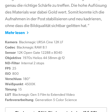
genau die richtige Schärfe zu treffen. Die hohe Auflösung
des Materials war dabei Gold wert. Somit konnte ich die
Aufnahmen in der Post stabilisieren und neu kadrieren,
ohne dass die Bildqualität sichtbar gelitten hat.“
Mehr lesen
Kamera
Blackmagic URSA Cine 12K LF
Codec
Blackmagic RAW 8:1
Sensor
12K Open Gate 12288 x 8040
Objektive
1970s Helios 44 58mm @ f2
ND-Filter
Internal 2 stops
FPS
25
ISO
800
Verschluss
180°
Weißpunkt
4500K
Tönung
15
LUT
Blackmagic Gen 5 Film to Extended Video
Farbverarbeitung
Generation 5 Color Science