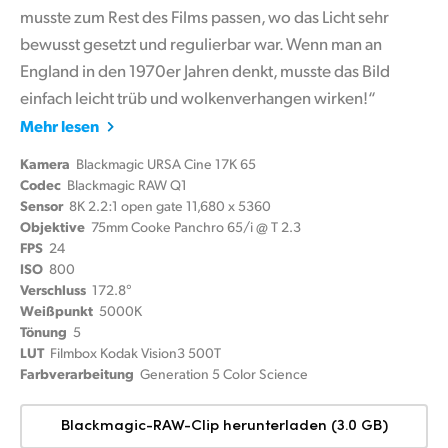
musste zum Rest des Films passen, wo das Licht sehr
bewusst gesetzt und regulierbar war. Wenn man an
England in den 1970er Jahren denkt, musste das Bild
einfach leicht trüb und wolkenverhangen wirken!“
Mehr lesen
Kamera
Blackmagic URSA Cine 17K 65
Codec
Blackmagic RAW Q1
Sensor
8K 2.2:1 open gate 11,680 x 5360
Objektive
75mm Cooke Panchro 65/i @ T 2.3
FPS
24
ISO
800
Verschluss
172.8°
Weißpunkt
5000K
Tönung
5
LUT
Filmbox Kodak Vision3 500T
Farbverarbeitung
Generation 5 Color Science
Blackmagic-RAW-Clip herunterladen (3.0 GB)