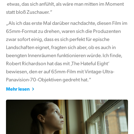
etwas, das sich anfühlt, als wäre man mitten im Moment
UAE
statt bloß Zuschauer.“
Ukraine
„Als ich das erste Mal darüber nachdachte, diesen Film im
65mm-Format zu drehen, waren sich die Produzenten
United Kingdom
zwar sofort einig, dass es sich perfekt für epische
Landschaften eignet, fragten sich aber, ob es auch in
United States
beengten Innenräumen funktionieren würde. Ich finde,
Robert Richardson hat das mit ,The Hateful Eight‘
bewiesen, den er auf 65mm-Film mit Vintage-Ultra-
Panavision-70-Objektiven gedreht hat.“
Mehr lesen