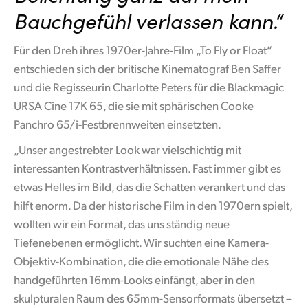
Netherlands
Bauchgefühl verlassen kann.“
New Zealand
Für den Dreh ihres 1970er-Jahre-Film „To Fly or Float“
Norway
entschieden sich der britische Kinematograf Ben Saffer
und die Regisseurin Charlotte Peters für die Blackmagic
Poland
URSA Cine 17K 65, die sie mit sphärischen Cooke
Portugal
Panchro 65/i-Festbrennweiten einsetzten.
„Unser angestrebter Look war vielschichtig mit
Singapore
interessanten Kontrastverhältnissen. Fast immer gibt es
South Africa
etwas Helles im Bild, das die Schatten verankert und das
hilft enorm. Da der historische Film in den 1970ern spielt,
Spain
wollten wir ein Format, das uns ständig neue
Sweden
Tiefenebenen ermöglicht. Wir suchten eine Kamera-
Objektiv-Kombination, die die emotionale Nähe des
Chinese Taipei
handgeführten 16mm-Looks einfängt, aber in den
skulpturalen Raum des 65mm-Sensorformats übersetzt –
Turkey