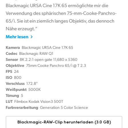
Blackmagic URSA Cine 17K 65 ermöglichte mir die
Verwendung des sphärischen 75-mm-Cooke-Panchro-
65/i. Sie ist ein ziemlich langes Objektiv, das dennoch
Nähe erzeugt.“
Mehr lesen
Kamera
Blackmagic URSA Cine 17K 65
Codec
Blackmagic RAW Q1
Sensor
8K 2.2:1 open gate 11,680 x 5360
Objektive
75mm Cooke Panchro 65/i @ T 2.3
FPS
24
ISO
800
Verschluss
172.8°
Weißpunkt
5000K
Tönung
5
LUT
Filmbox Kodak Vision3 500T
Farbverarbeitung
Generation 5 Color Science
Blackmagic-RAW-Clip herunterladen (3.0 GB)