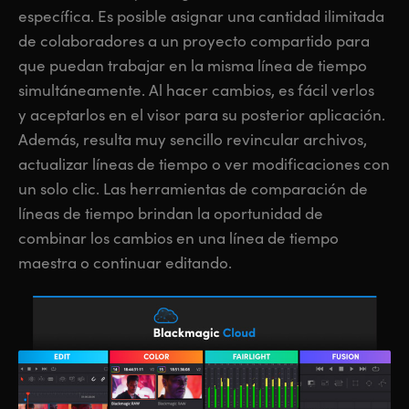
específica. Es posible asignar una cantidad ilimitada
UAE
UAE
de colaboradores a un proyecto compartido para
Ukraine
Ukraine
que puedan trabajar en la misma línea de tiempo
simultáneamente. Al hacer cambios, es fácil verlos
United Kingdom
United Kingdom
y aceptarlos en el visor para su posterior aplicación.
Además, resulta muy sencillo revincular archivos,
United States
United States
actualizar líneas de tiempo o ver modificaciones con
un solo clic. Las herramientas de comparación de
líneas de tiempo brindan la oportunidad de
combinar los cambios en una línea de tiempo
maestra o continuar editando.