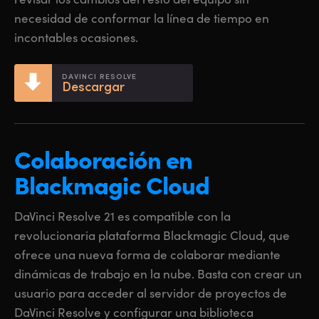
Netherlands
Netherlands
Capacitación
necesidad de conformar la línea de tiempo en
New Zealand
New Zealand
incontables ocasiones.
Especificaciones
Norway
Norway
DAVINCI RESOLVE
Descargar
Poland
Poland
Portugal
Portugal
Colaboración en
Singapore
Singapore
Blackmagic Cloud
South Africa
South Africa
DaVinci Resolve 21 es compatible con la
España
España
revolucionaria plataforma Blackmagic Cloud, que
Sweden
Sweden
ofrece una nueva forma de colaborar mediante
dinámicas de trabajo en la nube. Basta con crear un
Chinese Taipei
Chinese Taipei
usuario para acceder al servidor de proyectos de
Turkey
Turkey
DaVinci Resolve y configurar una biblioteca