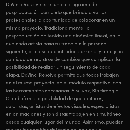
DaVinci Resolve es el único programa de
Finland
Finland
Fusion
posproducción completo que brinda a varios
France
France
profesionales la oportunidad de colaborar en un
Fairlight
mismo proyecto. Tradicionalmente, la
Germany
Germany
posproducción ha tenido una dinámica lineal, en la
Colaboración
que cada artista pasa su trabajo a la persona
Hong Kong SAR, China
Hong Kong SAR, China
siguiente, proceso que introduce errores y una gran
India
India
Teclado
cantidad de registros de cambios que complican la
posibilidad de realizar un seguimiento de cada
Italy
Italy
Paneles
etapa. DaVinci Resolve permite que todos trabajen
Japan
Japan
en el mismo proyecto, en el módulo respectivo, con
Consolas
las herramientas necesarias. A su vez, Blackmagic
Korea
Korea
Cloud ofrece la posibilidad de que editores,
Studio
Mexico
Mexico
coloristas, artistas de efectos visuales, especialistas
en animaciones y sonidistas trabajen en simultáneo
Malaysia
Malaysia
Medios
desde cualquier lugar del mundo. Asimismo, pueden
revisar los cambios del resto del equipo sin