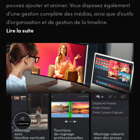
pouvez ajouter et animer. Vous disposez également
d’une gestion complète des médias, ainsi que d’outils
d’organisation et de gestion de la timeline.
Lire la suite
Montage
Fonctions
avec
de rognage
Montage robuste
Fen
timeline verticale
professionnelles
avec des proxys
d’i