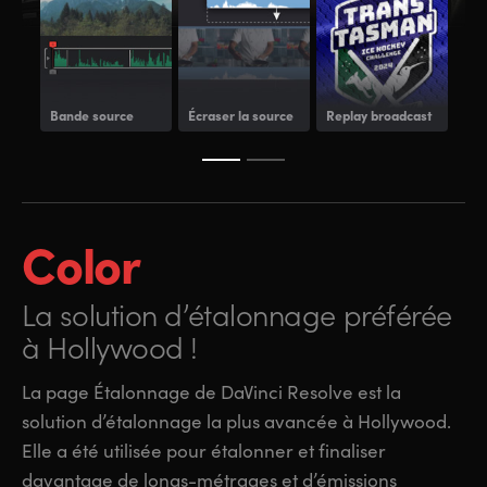
Bande source
Écraser la source
Replay broadcast
Pal
Color
La solution d’étalonnage
préférée
à Hollywood !
La page Étalonnage de DaVinci Resolve est la
solution d’étalonnage la plus avancée à Hollywood.
Elle a été utilisée pour étalonner et finaliser
davantage de longs-métrages et d’émissions