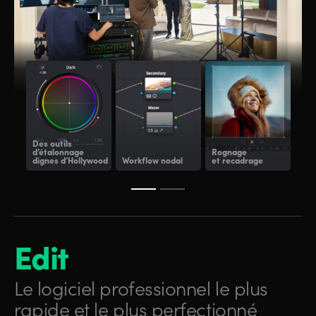
Des outils
d’étalonnage
Rognage
dignes d’Hollywood
Workflow nodal
et recadrage
Aff
Edit
Le logiciel professionnel
le plus
rapide et le plus
perfectionné