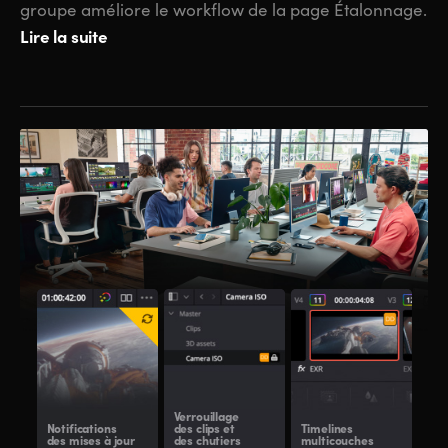
groupe améliore le workflow de la page Étalonnage.
Lire la suite
Verrouillage
Notifications
des clips et
Timelines
Dos
des mises à jour
des chutiers
multicouches
par