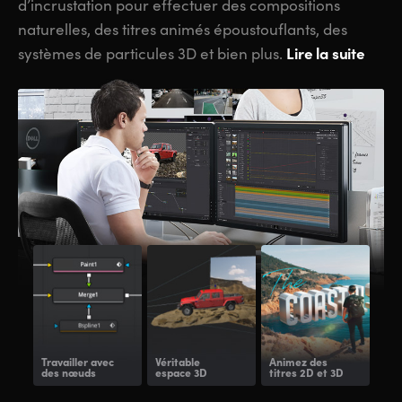
d’incrustation pour effectuer des compositions
naturelles, des titres animés époustouflants, des
Lire la suite
systèmes de particules 3D et bien plus.
Travailler avec
Véritable
Animez des
Com
des nœuds
espace 3D
titres 2D et 3D
Dee