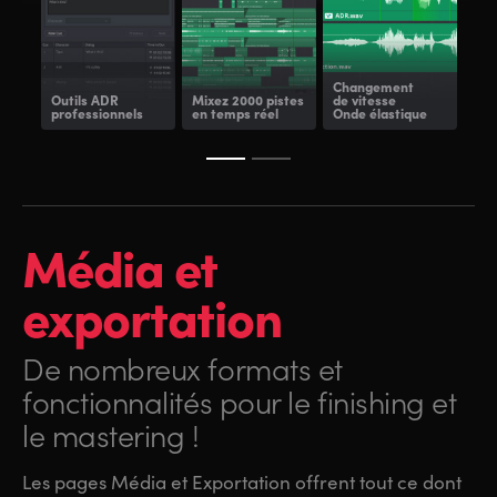
Changement
Outils ADR
Mixez 2000 pistes
de vitesse
Fair
professionnels
en temps réel
Onde élastique
et 
Média et
exportation
De nombreux formats et
fonctionnalités
pour le finishing et
le mastering !
Les pages Média et Exportation offrent tout ce dont