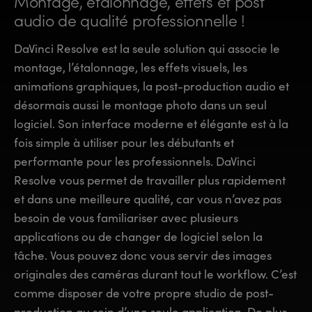
Montage, étalonnage, effets et
post
Finland
Finland
audio de qualité professionnelle !
Fusion
France
France
DaVinci Resolve est la seule solution qui associe le
Fairlight
montage, l’étalonnage, les effets visuels, les
Germany
Germany
animations graphiques, la post-production audio et
Collaboration
désormais aussi le montage photo dans un seul
Hong Kong SAR, China
Hong Kong SAR, China
logiciel. Son interface moderne et élégante est à la
India
India
Clavier
fois simple à utiliser pour les débutants et
performante pour les professionnels. DaVinci
Italy
Italy
Panneaux
Resolve vous permet de travailler plus rapidement
Japan
Japan
et dans une meilleure qualité, car vous n’avez pas
Consoles
besoin de vous familiariser avec plusieurs
Korea
Korea
applications ou de changer de logiciel selon la
Studio
Mexico
Mexico
tâche. Vous pouvez donc vous servir des images
originales des caméras durant tout le workflow. C’est
Malaysia
Malaysia
Media
comme disposer de votre propre studio de post-
production au sein d’une seule application. De plus,