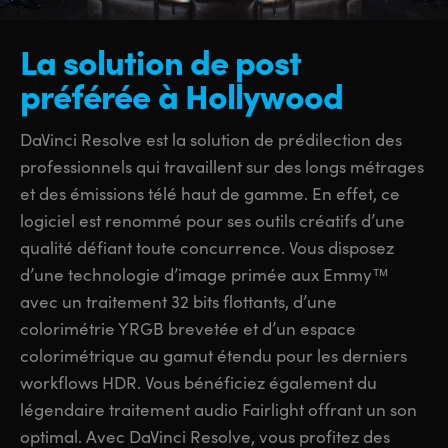
UAE
UAE
La solution de post
Ukraine
Ukraine
préférée à Hollywood
United Kingdom
United Kingdom
DaVinci Resolve est la solution de prédilection des
United States
United States
professionnels qui travaillent sur des longs métrages
et des émissions télé haut de gamme. En effet, ce
logiciel est renommé pour ses outils créatifs d’une
qualité défiant toute concurrence. Vous disposez
d’une technologie d’image primée aux Emmy™
avec un traitement 32 bits flottants, d’une
colorimétrie YRGB brevetée et d’un espace
colorimétrique au gamut étendu pour les derniers
workflows HDR. Vous bénéficiez également du
légendaire traitement audio Fairlight offrant un son
optimal. Avec DaVinci Resolve, vous profitez des