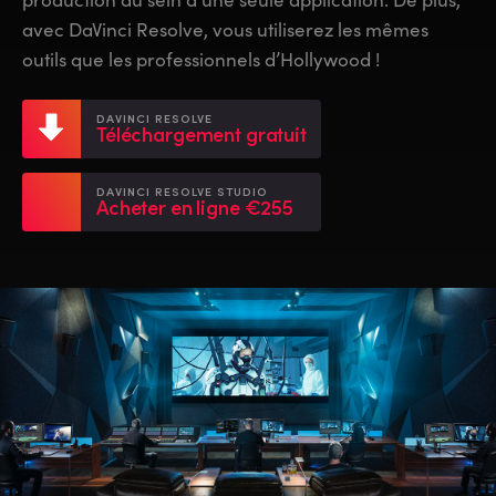
Netherlands
Netherlands
Formation
avec DaVinci Resolve, vous utiliserez les mêmes
New Zealand
New Zealand
outils que les professionnels d’Hollywood !
Spécifications
Norway
Norway
DAVINCI RESOLVE
Téléchargement gratuit
Poland
Poland
Portugal
Portugal
DAVINCI RESOLVE STUDIO
Acheter en ligne €255
Singapore
Singapore
South Africa
South Africa
Spain
Spain
Sweden
Sweden
Chinese Taipei
Chinese Taipei
Turkey
Turkey