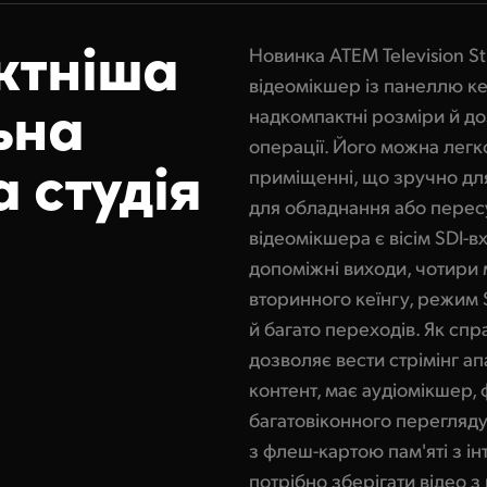
ктніша
Новинка ATEM Television S
відеомікшер із панеллю ке
ьна
надкомпактні розміри й д
операції. Його можна легк
а студія
приміщенні, що зручно для
для обладнання або пересу
відеомікшера є вісім SDI-в
допоміжні виходи, чотири 
вторинного кеїнгу, режим 
й багато переходів. Як спр
дозволяє вести стрімінг а
контент, має аудіомікшер, 
багатовіконного перегляду
з флеш-картою пам'яті з і
потрібно зберігати відео 