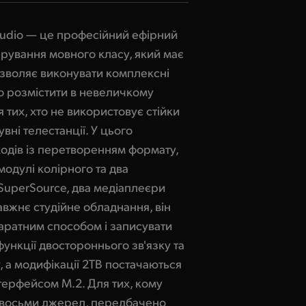
tudio — це професійний ефірний
рування мовного класу, який має
озволяє виконувати комплексні
о розмістити в невеличкому
 тих, хто не використовує стійки
вні телестанції. У цього
ходів із перетворенням формату,
модулі колірного та два
SuperSource, два медіаплеєри
авжнє студійне обладнання, він
паратним способом і записувати
функції двостороннього зв'язку та
, а модифікації 2TB постачаються
нтерфейсом M.2. Для тих, кому
з восьми джерел, передбачено