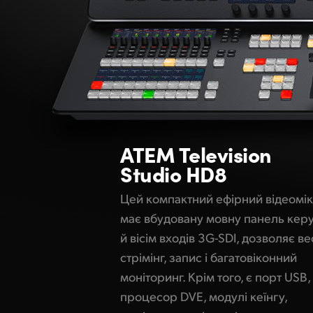
ATEM
Television
Studio HD8
Цей компактний ефірний відеомі
має вбудовану мовну панель кер
й вісім входів 3G-SDI, дозволяє ве
стрімінг, запис і багатовіконний
моніторинг. Крім того, є порт USB,
процесор DVE, модулі кеїнгу,