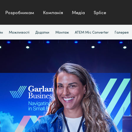
Розробникам
Компанія
Медіа
Splice
йн
Можливості
Додатки
Монтаж
ATEM Mic Converter
Галерея