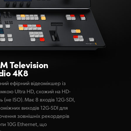
EM
Television
dio 4K8
ний ефірний відеомікшер із
имкою Ultra HD, схожий на HD-
 (не ISO). Має 8 входів 12G-SDI,
поміжних виходів 12G-SDI для
ючення зовнішніх рекордерів
рти 10G Ethernet, що