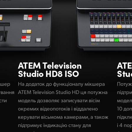
ATEM
Television
AT
Studio HD8 ISO
Stu
кшер
На додаток до функціоналу мікшера
Потуж
ування
ATEM Television Studio HD ця потужна
підтр
сти
модель дозволяє записувати вісім
модель
окремих відеопотоків і віддалено
10 до
керувати вісьмома камерами, а також
підкл
підтримує індикацію стану для
і 4 по