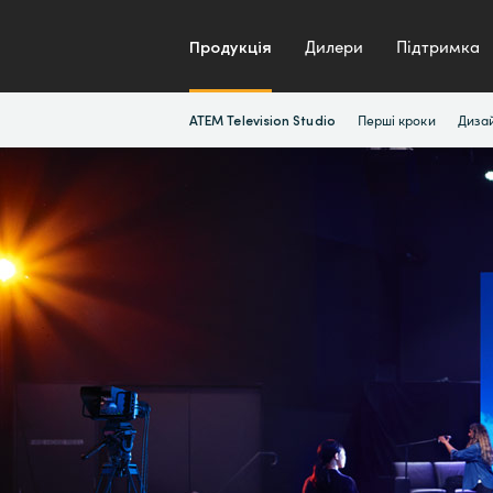
Продукція
Дилери
Підтримка
ATEM Television Studio
Перші кроки
Диза