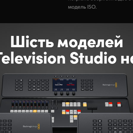
модель ISO.
Шість моделей
elevision Studio н