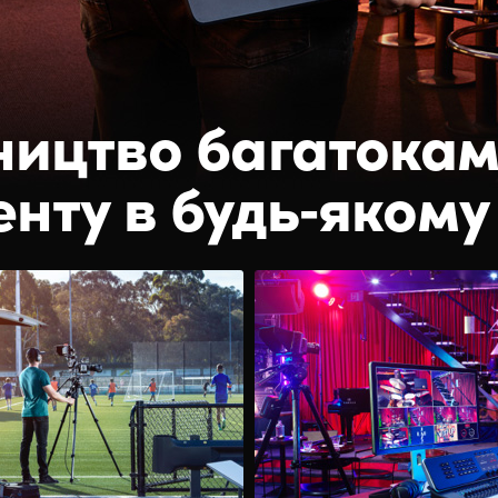
ицтво багатока
енту в будь‑якому 