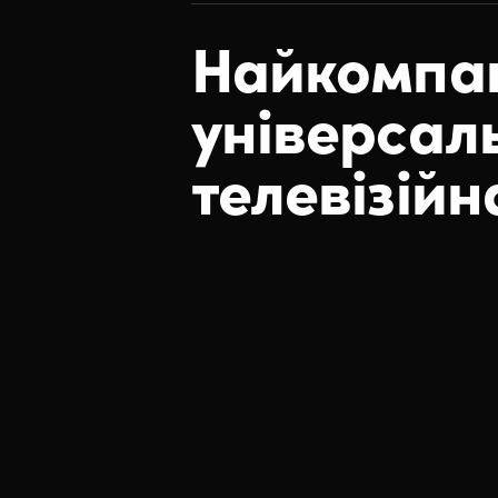
Найкомпа
універсал
телевізійн