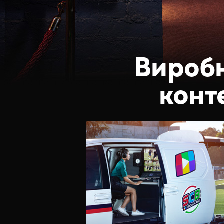
Виробн
конт