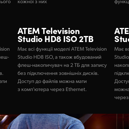
нього
кожної з них
функц
ATEM
Television
AT
Studio
HD8 ISO 2TB
Stu
ision
Має всі функції моделі ATEM Television
Має вс
леш-
Studio HD8 ISO, а також вбудований
Studi
флеш-накопичувач на 2 ТБ для запису
накоп
в.
без підключення зовнішніх дисків.
підкл
ати
Доступ до файлів можна мати
Досту
з комп'ютера через Ethernet.
можна
через