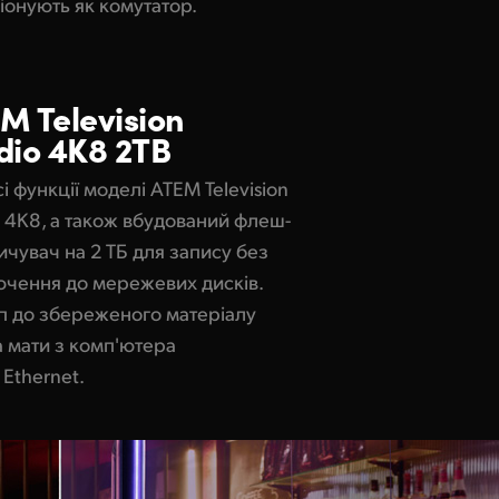
іонують як комутатор.
EM
Television
dio
4K8 2TB
і функції моделі ATEM Television
o 4K8, а також вбудований флеш-
ичувач на 2 ТБ для запису без
ючення до мережевих дисків.
п до збереженого матеріалу
 мати з комп'ютера
 Ethernet.