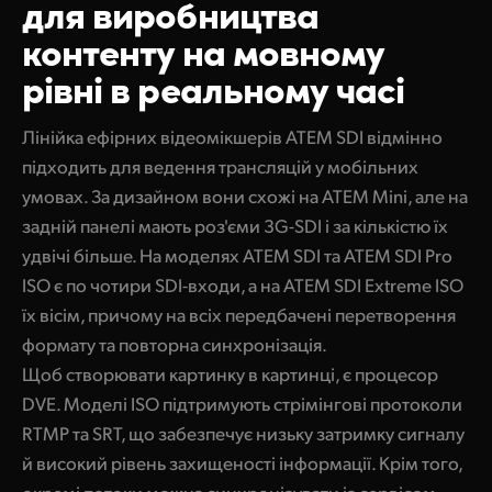
для виробництва
П
отокова трансляція через Ethernet з моделі ATEM SDI Pro
Finland
контенту на мовному
Керування камерами
Доступ за допомогою 5G- або 4G-телефону
France
рівні в реальному часі
П
рямий запис на флеш-диски USB за допомогою ATEM SDI Pro
Характеристики
Germany
Лінійка ефірних відеомікшерів ATEM SDI відмінно
М
онтаж окремих потоків із показаної трансляції
Hong Kong SAR, China
підходить для ведення трансляцій у мобільних
Обробка трансляції в DaVinci Resolve
умовах. За дизайном вони схожі на ATEM Mini, але на
India
задній панелі мають роз'єми 3G-SDI і за кількістю їх
Додавання відеоефектів
удвічі більше. На моделях ATEM SDI та ATEM SDI Pro
Italy
Сумісність із професійними мікрофонами
ISO є по чотири SDI-входи, а на ATEM SDI Extreme ISO
Japan
їх вісім, причому на всіх передбачені перетворення
А
втоматичне перетворення форматів на будь-якому SDI-вході
формату та повторна синхронізація.
Korea
Функціонал для мовлення
Щоб створювати картинку в картинці, є процесор
Mexico
DVE. Моделі ISO підтримують стрімінгові протоколи
Б
езкоштовна програмна панель ATEM Software Control
RTMP та SRT, що забезпечує низьку затримку сигналу
Malaysia
А
паратна панель у комбінації з додатком ATEM Software Control
й високий рівень захищеності інформації. Крім того,
окремі потоки можна синхронізувати із сервісом