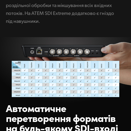
роздільної обробки та мікшування всіх вхідних
потоків. На ATEM SDI Extreme додатково є гніздо
під навушники.
Автоматичне
перетворення
форматів
на будь-якому SDI-вході