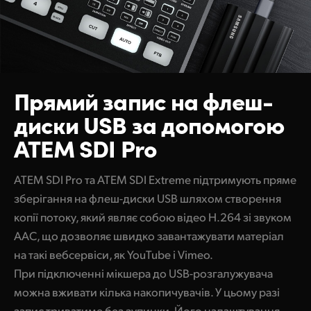
Прямий запис
на флеш-
диски USB за допомогою
ATEM SDI Pro
ATEM SDI Pro та ATEM SDI Extreme підтримують пряме
зберігання на флеш-диски USB шляхом створення
копії потоку, який являє собою відео H.264 зі звуком
AAC, що дозволяє швидко завантажувати матеріал
на такі вебсервіси, як YouTube і Vimeo.
При підключенні мікшера до USB-розгалужувача
можна вживати кілька накопичувачів. У цьому разі
запис триватиме без зупинки. Його налаштування