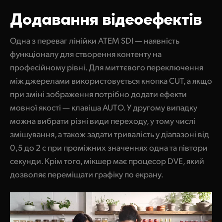
Додавання відеоефектів
Одна з переваг лінійки ATEM SDI — наявність
функціоналу для створення контенту на
професійному рівні. Для миттєвого переключення
між джерелами використовується кнопка CUT, а якщо
при зміні зображення потрібно додати ефекти
мовної якості — клавіша AUTO. У другому випадку
можна вибрати різні види переходу, у тому числі
змішування, а також задати тривалість у діапазоні від
0,5 до 2 с при проміжних значеннях одна та півтори
секунди. Крім того, мікшер має процесор DVE, який
дозволяє переміщати графіку по екрану.