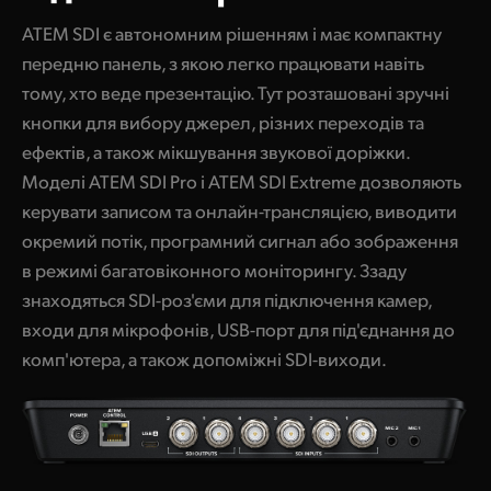
ATEM SDI є автономним рішенням і має компактну
передню панель, з якою легко працювати навіть
тому, хто веде презентацію. Тут розташовані зручні
кнопки для вибору джерел, різних переходів та
ефектів, а також мікшування звукової доріжки.
Моделі ATEM SDI Pro і ATEM SDI Extreme дозволяють
керувати записом та онлайн-трансляцією, виводити
окремий потік, програмний сигнал або зображення
в режимі багатовіконного моніторингу. Ззаду
знаходяться SDI-роз'єми для підключення камер,
входи для мікрофонів, USB-порт для під'єднання до
комп'ютера, а також допоміжні SDI-виходи.