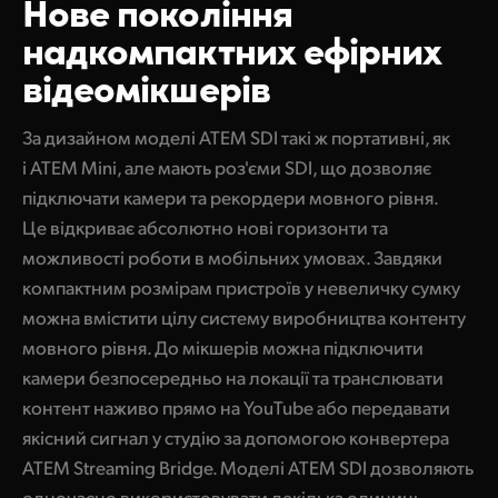
Нове покоління
З
ручне створення відеоповторів у DaVinci Resolve
UAE
надкомпактних
ефірних
С
творення каналів мовлення за допомогою ATEM Streaming Bridge
відеомікшерів
Ukraine
Власні рішення віддаленого контролю
United Kingdom
За дизайном моделі ATEM SDI такі ж портативні, як
Підключення до комп'ютера через HDMI
і ATEM Mini, але мають роз'єми SDI, що дозволяє
United States
Підключення до камери через HDMI
підключати камери та рекордери мовного рівня.
Це відкриває абсолютно нові горизонти та
П
рискорення роботи за допомогою пульта ATEM 1 M/E Advanced Panel
можливості роботи в мобільних умовах. Завдяки
К
ерування камерами за стандартами галузі
компактним розмірам пристроїв у невеличку сумку
можна вмістити цілу систему виробництва контенту
С
умісність із камерами, панелями та рекордерами Blackmagic Design
мовного рівня. До мікшерів можна підключити
камери безпосередньо на локації та транслювати
контент наживо прямо на YouTube або передавати
якісний сигнал у студію за допомогою конвертера
ATEM Streaming Bridge. Моделі ATEM SDI дозволяють
одночасно використовувати декілька одиниць