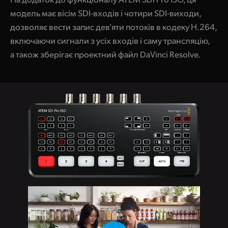
модель має вісім SDI-входів і чотири SDI-виходи,
дозволяє вести запис дев'яти потоків в кодеку H.264,
включаючи сигнали з усіх входів і саму трансляцію,
а також зберігає проектний файл DaVinci Resolve.