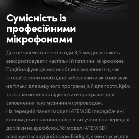
Сумісність із
професійними
мікрофонами
Два незалежні стереовходи 3,5 мм дозволяють
використовувати настільні й петличні мікрофони.
Подібна функція має особливе значення під час
інтерв'ю, коли необхідно забезпечити якісний звук
не тільки для ведучого програми, а й для гостя. Крім
того, є можливість підключити програвач для
заповнення пауз музичним супроводом.
На передній панелі моделі ATEM SDI передбачені
кнопки для встановлення рівня гучності та передачі
доріжки на аудіоблок. Усі моделі ATEM SDI
оснащуються аудіоблоком Fairlight, який слугує для