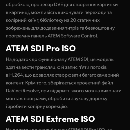
обробкою, процесор DVE для створення картинки
в картинці, можливість виконувати переходи та
колірний кеїнг, бібліотеку на 20 статичних
зображень для додавання титрів та безкоштовну
програмну панель ATEM Software Control.
ATEM SDI Pro ISO
На додаток до функціоналу ATEM SDI, ця модель
здатна вести трансляцію й запис п'яти потоків
в H.264, що дозволяє створювати багатокамерний
контент. Крім того, зберігається проектний файл
DaVinci Resolve, при відкритті якого можна виконати
монтаж програми, обробити звукову доріжку
і зробити колірну корекцію.
ATEM SDI Extreme ISO
На додаток до функціоналу ATEM SDI Pro ISO, ця