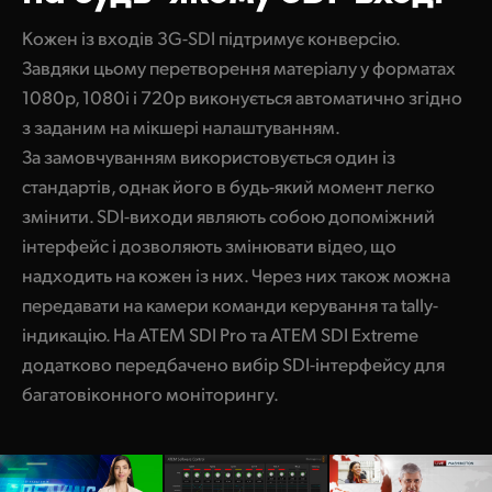
Кожен із входів 3G-SDI підтримує конверсію.
Завдяки цьому перетворення матеріалу у форматах
1080p, 1080i і 720p виконується автоматично згідно
з заданим на мікшері налаштуванням.
За замовчуванням використовується один із
стандартів, однак його в будь-який момент легко
змінити. SDI-виходи являють собою допоміжний
інтерфейс і дозволяють змінювати відео, що
надходить на кожен із них. Через них також можна
передавати на камери команди керування та tally-
індикацію. На ATEM SDI Pro та ATEM SDI Extreme
додатково передбачено вибір SDI-інтерфейсу для
багатовіконного моніторингу.