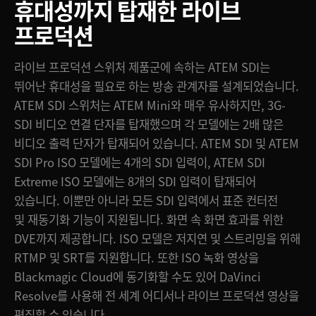
휴대성까지 탑재한 라이브
ATEM SDI Pro에서 이더넷을 통해 실시간으로 스트리밍해 보세요
Finland
카메라 컨트롤
프로덕션
5G/4G 핸드폰을 연결해 모바일 데이터를 사용하세요
France
사양
ATEM SDI Pro에서 USB 플래시 디스크로 바로 녹화 가능
라이브 프로덕션 스위처 제품군에 속하는 ATEM SDI는
Germany
뛰어난 휴대성을 필요로 하는 방송 관계자를 설계되었습니다.
ISO 파일을 사용해 라이브 프로덕션 영상을 편집하세요
ATEM SDI 스위처는 ATEM Mini와 매우 유사하지만, 3G-
Hong Kong SAR, China
DaVinci Resolve에서 라이브 프로덕션 영상을 편집하세요
SDI 비디오 연결 단자를 탑재했으며 각 모델에는 2배 많은
India
비디오 출력 단자가 탑재되어 있습니다. ATEM SDI 및 ATEM
멋진 비디오 효과를 추가하세요
SDI Pro ISO 모델에는 4개의 SDI 입력이, ATEM SDI
Italy
전문가용 마이크 사용
Extreme ISO 모델에는 8개의 SDI 입력이 탑재되어
Japan
있습니다. 이뿐만 아니라 모든 SDI 입력에서 표준 컨터전
모든 SDI 입력 포맷의 자동 변환 기능
및 재동기화 기능이 지원됩니다. 화면 속 화면 효과를 위한
Korea
비장의 방송 기능 내장
DVE까지 제공합니다. ISO 모델은 저지연 및 스트리밍을 위해
RTMP 및 SRT를 지원합니다. 또한 ISO 녹화 영상을
Mexico
ATEM Software Control Panel 무료 제공
Blackmagic Cloud에 동기화할 수도 있어 DaVinci
Malaysia
전용 하드웨어 컨트롤 패널을 ATEM Software와 함께 사용해보세요
Resolve를 사용해 전 세계 어디서나 라이브 프로덕션 영상을
편집할 수 있습니다.