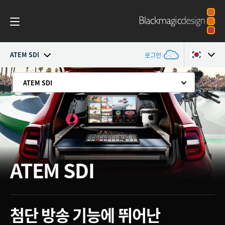
ATEM SDI
로그인
ATEM SDI
ATEM SDI
ATEM SDI
Argentina
뛰어난 휴대성을 제공하는 차세대 라이브 프로덕션 스위처
Australia
워크플로
모든 기능을 지원하는 방송급 스위처
Austria
소프트웨어 컨트롤
세 종류의 훌륭한 ATEM SDI 모델
Brazil
시작하기
ATEM SDI
손쉬운 사용법
Canada
편집
최대 8대의 방송용 카메라 연결 가능
China
비디오 소프트웨어를 위한 웹캠 출력
첨단 방송
기능에 뛰어난
Advanced Panel
Denmark