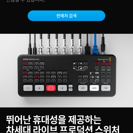
Netherlands
화면 속 화면 효과를 위한 DVE, 트랜지션, 효과
New Zealand
전문가용 방송 트랜지션
판매처 검색
Norway
Photoshop 플러그인 및 내장 그래픽
Poland
새로운 ATEM 첨단 크로마 키 지원
놀라운 가상 세트장을 만들어 보세요
Portugal
강력한 SuperSource 프로세싱
Singapore
진정한 방송 방식의 M/E 스위칭
South Africa
ATEM SDI Pro 멀티뷰로 소스와 상태를 모니터링 하세요
Spain
6밴드 EQ, 컴프레서, 리미터가 탑재된 오디오 믹서 내장
Sweden
서라운드 사운드 믹싱을 위한 Fairlight Live 지원
뛰어난 휴대성을 제공하는
Chinese Taipei
영상을 직접 동기화해 전 세계 편집자와 공유하세요
차세대 라이브 프로덕션 스위처
Turkey