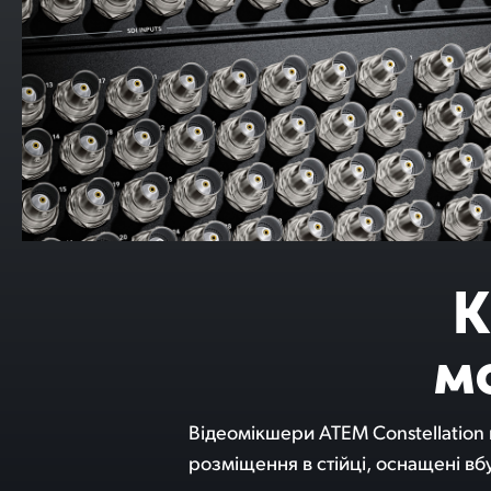
К
м
Відеомікшери ATEM Constellation 
пристрої є найкращими рішеннями 
розміщення в стійці, оснащені 
контенту в реальному часі. Крім то