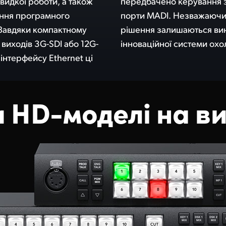
видкої роботи, а також
отоколом RS-422 та
ння програмного
ний функціонал, ці
 Завдяки компактному
о тихими за рахунок
і виходів 3G-SDI або 12G-
інноваційної системи ох
 інтерфейсу Ethernet ці
и HD-моделі на ви