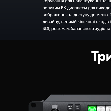
керування для налаштування та ш
передбачено керування за пр
великим РК-дисплеєм для виведе
порти MADI. Незважаючи на свій потуж
зображення та доступу до меню.
рішення залишаються винятков
дизайну, великій кількості входів 
SDI, роз'ємам балансного аудіо та
Тр