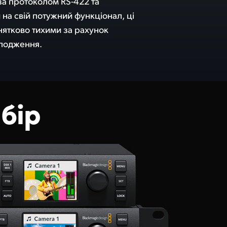
олодження.
бір