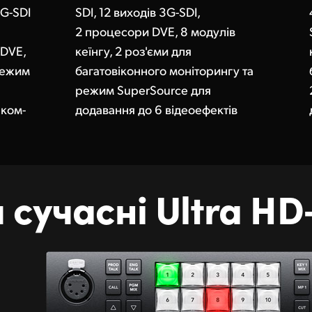
3G-SDI
SDI, 12 виходів 3G-SDI,
2 процесори DVE, 8 модулів
 DVE,
кеїнгу, 2 роз'єми для
 режим
багатовіконного моніторингу та
режим SuperSource для
рком-
додавання до 6 відеоефектів
 сучасні Ultra HD