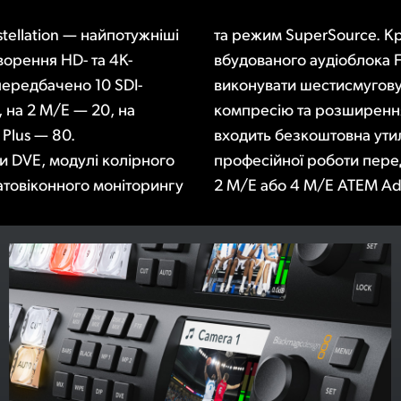
tellation — найпотужніші
 того, за допомогою
творення HD- та 4K-
 кожному вході можна
передбачено 10 SDI-
ричну еквалізацію,
 на 2 M/E — 20, на
кт постачання також
 Plus — 80.
Control, а для
 DVE, модулі колірного
одавання пультів 1 M/E,
атовіконного моніторингу
2 M/E або 4 M/E ATEM Ad