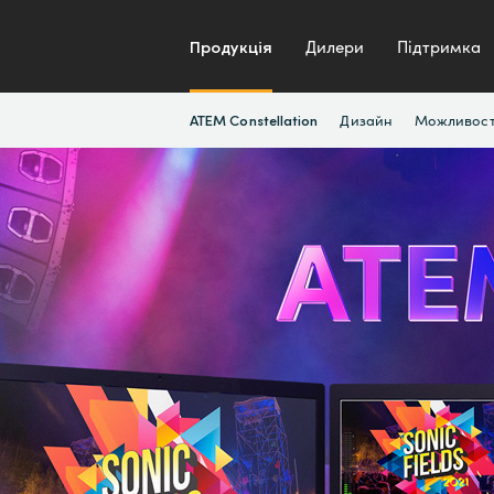
Продукція
Дилери
Підтримка
Дизайн
Можливост
ATEM Constellation