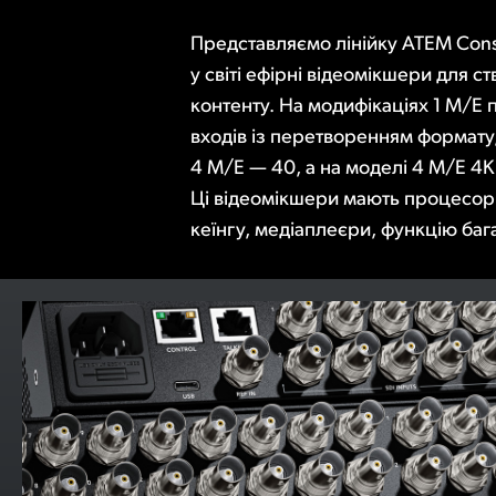
Представляємо лінійку ATEM Cons
та режим SuperSource. Крім
у світі ефірні відеомікшери для с
вбудованого аудіоблока Fairlight на
контенту. На модифікаціях 1 M/E 
виконувати шестисмугову парамет
входів із перетворенням формату,
компресію та розширення. У компле
4 M/E — 40, а на моделі 4 M/E 4K
входить безкоштовна утиліта ATEM Software 
Ці відеомікшери мають процесори
професійної роботи передбачено д
кеїнгу, медіаплеєри, функцію баг