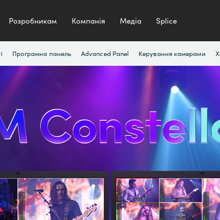
Розробникам
Компанія
Медіа
Splice
і
Програмна панель
Advanced Panel
Керування камерами
Х