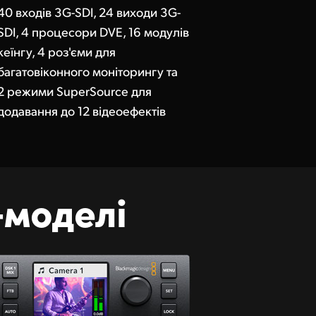
40 входів 3G-SDI, 24 виходи 3G-
SDI, 4 процесори DVE, 16 модулів
кеїнгу, 4 роз'єми для
багатовіконного моніторингу та
2 режими SuperSource для
додавання до 12 відеоефектів
‑моделі