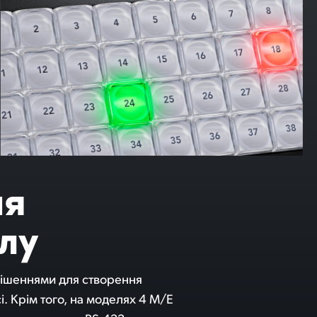
ня
лу