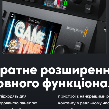
ратне розширен
овного функціона
підходять для
для створення
вбудованою панеллю
го, на моделях 4 M/E