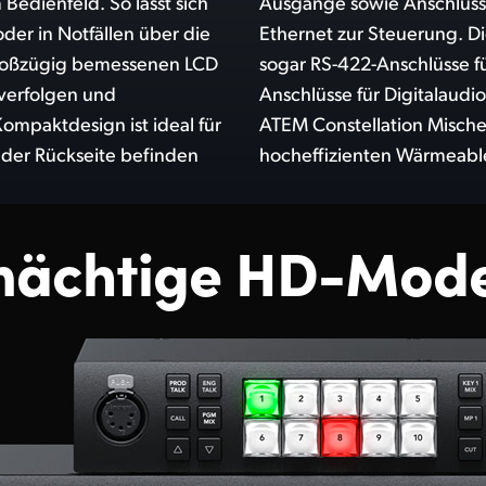
Bedienfeld. So lässt sich
ymmetrisches Audio und
er in Notfällen über die
ten 4 M/E-Modelle haben
roßzügig bemessenen LCD
rielle Steuerung und MADI-
verfolgen und
 dieser Power sind
ompaktdesign ist ideal für
ank ihrer innovativen,
 der Rückseite befinden
hocheffizienten Wärmeablei
mächtige HD-Mode