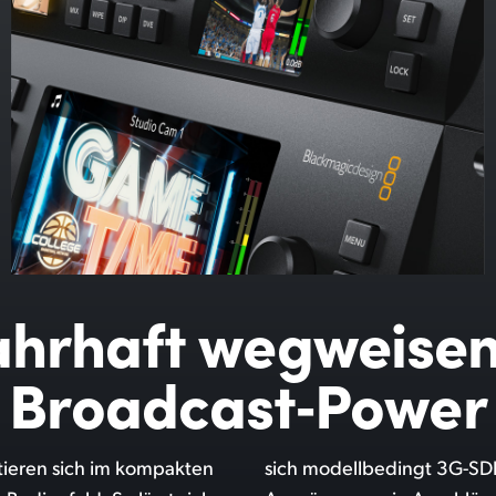
hrhaft wegweise
Broadcast‑Power
tieren sich im kompakten
 12G-SDI-Eingänge, Aux-