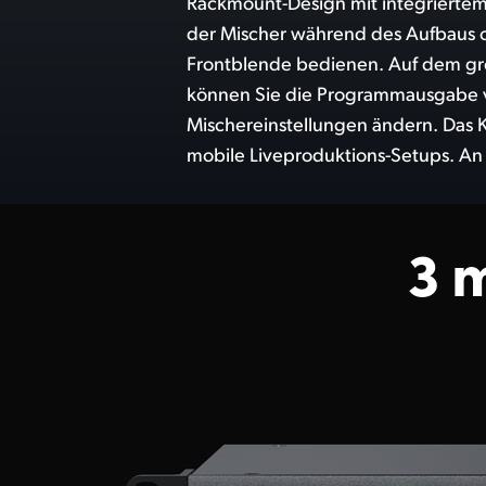
Rackmount-Design mit integriertem 
Ausgänge sowie Anschlüsse für s
der Mischer während des Aufbaus od
Ethernet zur Steuerung. Die größ
Frontblende bedienen. Auf dem g
sogar RS-422-Anschlüsse für die se
können Sie die Programmausgabe 
Anschlüsse für Digitalaudio. Selbst mit all
Mischereinstellungen ändern. Das K
ATEM Constellation Mischer d
mobile Liveproduktions-Setups. An
3 