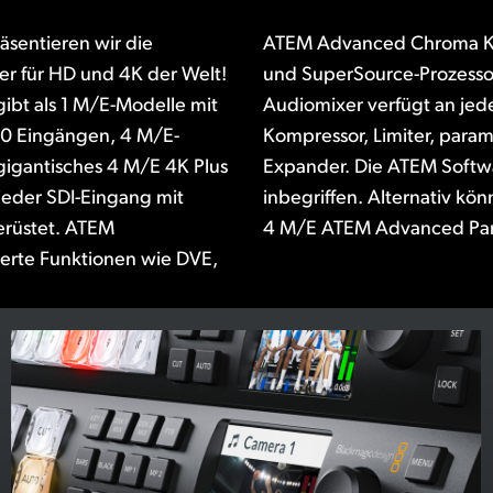
äsentieren wir die
layer, Multiviewer
er für HD und 4K der Welt!
 Der interne Fairlight
ibt als 1 M/E-Modelle mit
m Eingang über einen
20 Eingängen, 4 M/E-
schen 6-Band-EQ und
gigantisches 4 M/E 4K Plus
ntrol Bediensoftware ist
jeder SDI-Eingang mit
 ein 1 M/E, 2 M/E oder
rüstet. ATEM
4 M/E ATEM Advanced Pan
terte Funktionen wie DVE,