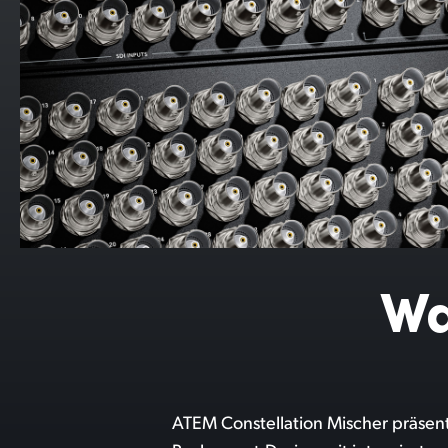
Wa
ATEM Constellation Mischer präsen
sich modellbedingt 3G-SDI- bzw.