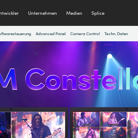
ntwickler
Unternehmen
Medien
Splice
oftwaresteuerung
Advanced Panel
Camera Control
Techn. Daten