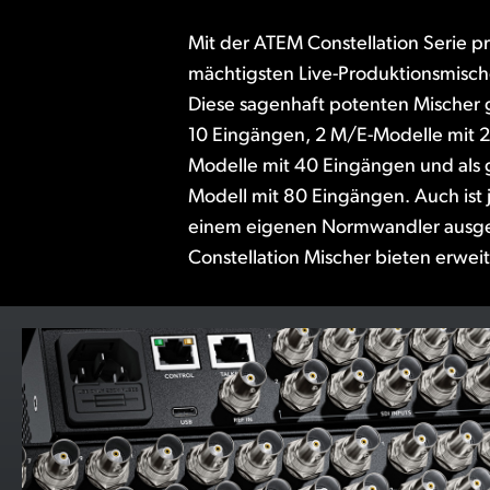
Mit der ATEM Constellation Serie pr
ATEM Advanced Chroma Keyer, Media P
mächtigsten Live-Produktionsmisch
und SuperSource-Prozessoren.
Diese sagenhaft potenten Mischer g
Audiomixer verfügt an jede
10 Eingängen, 2 M/E-Modelle mit 
Kompressor, Limiter, parametri
Modelle mit 40 Eingängen und als 
Expander. Die ATEM Software Co
Modell mit 80 Eingängen. Auch ist 
inbegriffen. Alternativ können Sie
einem eigenen Normwandler ausge
Constellation Mischer bieten erwei