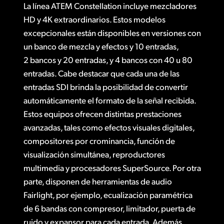
ATEM 1 M/E Constellation 4K
La línea ATEM Constellation incluye mezcladores
Finland
Especificaciones
HD y 4K extraordinarios. Estos modelos
ATEM 4 M/E Constellation 4K
France
excepcionales están disponibles en versiones con
ATEM 2 M/E Constellation 4K
un banco de mezcla y efectos y 10 entradas,
Germany
2 bancos y 20 entradas, y 4 bancos con 40 u 80
ATEM 4 M/E Constellation 4K Plus
entradas. Cabe destacar que cada una de las
Hong Kong SAR, China
D
iseñados para eventos en directo de gran magnitud
entradas SDI brinda la posibilidad de convertir
India
automáticamente el formato de la señal recibida.
Estilo profesional con mezcla y efectos
Estos equipos ofrecen distintas prestaciones
Italy
Control desde el panel frontal
avanzadas, tales como efectos visuales digitales,
Japan
compositores por crominancia, función de
H
asta 80 entradas SDI con conversión de formatos
visualización simultánea, reproductores
Korea
multimedia y procesadores SuperSource. Por otra
Hasta 48 salidas SDI personalizables
parte, disponen de herramientas de audio
Mexico
Puerto USB para programas informáticos
Fairlight, por ejemplo, ecualización paramétrica
Malaysia
de 6 bandas con compresor, limitador, puerta de
Paneles de control físicos o virtuales
ruido y expansor para cada entrada. Además,