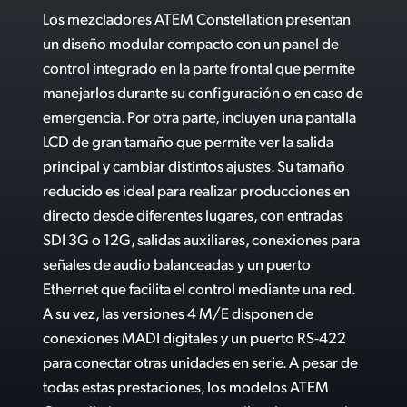
Incluye programa de control gratuito
Los mezcladores ATEM Constellation presentan
UAE
un diseño modular compacto con un panel de
Mayor eficiencia y velocidad con paneles ATEM
Ukraine
control integrado en la parte frontal que permite
Panel portátil alternativo
manejarlos durante su configuración o en caso de
United Kingdom
emergencia. Por otra parte, incluyen una pantalla
Control de cámaras profesional
LCD de gran tamaño que permite ver la salida
United States
C
ompatible con cámaras, paneles, grabadores y otros productos de Blackmagic
principal y cambiar distintos ajustes. Su tamaño
reducido es ideal para realizar producciones en
Conexión HDMI para equipos informáticos
directo desde diferentes lugares, con entradas
Conexión HDMI para cámaras
SDI 3G o 12G, salidas auxiliares, conexiones para
señales de audio balanceadas y un puerto
Todas las prestaciones incluidas
Ethernet que facilita el control mediante una red.
A su vez, las versiones 4 M/E disponen de
conexiones MADI digitales y un puerto RS-422
para conectar otras unidades en serie. A pesar de
todas estas prestaciones, los modelos ATEM