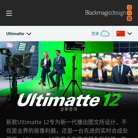
Ultimatte
登录
Ultimatte
Argentina
Australia
作品展示
Austria
技术规格
Brazil
Canada
全新登场
中国
新款Ultimatte 12专为新一代播出图文所设计，不
仅是业界的抠像利器，还是一台先进的实时合成处
Denmark