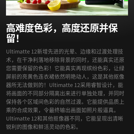
高难度色彩，高度还原并保
留！
Ultimatte 12新增先进的光晕、边缘和过渡处理技
术，在干净利落地移除背景的同时，还能真实还原
您需要保留的色彩！它能真实再现缤纷色彩，让绿
屏前的亮黄色连衣裙依然明艳动人，这是其他抠像
器所无法做到的！Ultimatte 12采用睿智设计，能
将画面的不同部分隔离出来进行单独处理，并同时
保持各个区域间色彩的自然过渡。它能提供品质上
乘的合成效果，令最终输出画面如照片般逼真。
Ultimatte 12和其他抠像器不同，它能呈现出清晰
锐利的图像和鲜活灵动的色彩。