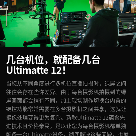
Netherlands
New Zealand
Norway
Poland
Portugal
几台机位，
就配备几台
Ultimatte 12！
Singapore
South Africa
当您从不同角度进行多机位直播拍摄时，绿屏之间
往往会存在些许差异。由于每台摄影机拍摄到的绿
Spain
屏画面都会稍有不同，加上现场制作切换台内置的
Sweden
键控功能常常需要在多台摄影机之间共享，这就让
抠像处理变得更为复杂。新款Ultimatte 12蕴含先
中华台北
进技术且价格亲民，足以让您为每台摄影机都单独
Turkey
配备一台Ultimatte设备，彻底解决这些问题。也就