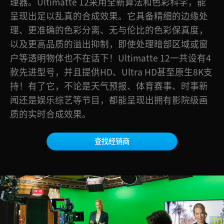
理器。Ultimatte 12采用全新算法和色彩科学，能
Finland
呈现出足以乱真的合成效果。它具备精细的边缘处
理、更准确的色彩分离、无与伦比的色彩保真度，
France
以及更高品质的溢出抑制，即使处理暗部区域或窗
Germany
户等透明物体也不在话下！Ultimatte 12一共设有4
款先进型号，并且提供HD、Ultra HD甚至原生8K支
中国香港
持！有了它，不论是天气预报、体育赛事、时事新
India
闻还是娱乐综艺等节目，
都能
呈现出拥有影院级画
质的实时合成效果。
Italy
Japan
查找经销商
Korea
Mexico
Malaysia