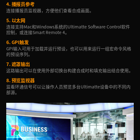
4.
播报员参考
连接播报员监视器，方便他们查看合成画面。
5.
以太网
连接支持Mac和Windows系统的Ultimatte Software Control软件
控制，或连接Smart Remote 4。
6.
GPI触发
GPI输入可用于加载并运行预设，也可以用来运行一组宏命令风格
的预设序列。
7.
遮罩输出
这路输出可以在使用外部切换台构建合成时和填充输出结合使用。
8.
预览监视器
监看环通信号可以让操作人员预览多台Ultimatte设备中的不同内
部源。