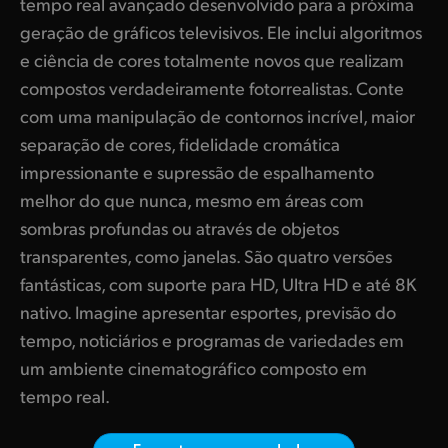
tempo real avançado desenvolvido para a próxima
Finland
geração de gráficos televisivos. Ele inclui algoritmos
e ciência de cores totalmente novos que realizam
France
compostos verdadeiramente fotorrealistas. Conte
Germany
com uma manipulação de contornos incrível, maior
separação de cores, fidelidade cromática
Hong Kong SAR, China
impressionante e supressão de espalhamento
India
melhor do que nunca, mesmo em áreas com
sombras profundas ou através de objetos
Italy
transparentes, como janelas. São quatro versões
Japan
fantásticas, com suporte para HD, Ultra HD e até 8K
nativo. Imagine apresentar esportes, previsão do
Korea
tempo, noticiários e programas de variedades em
Mexico
um ambiente cinematográfico composto em
tempo real.
Malaysia