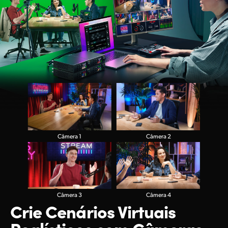
Câmera 1
Câmera 2
Câmera 3
Câmera 4
Crie Cenários Virtuais
Realísticos com Câmeras