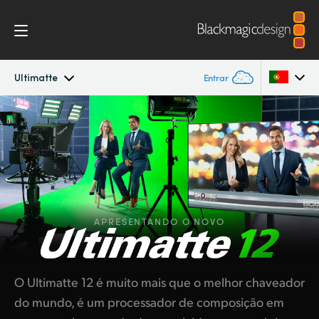
Ultimatte
Entrar
Ultimatte
Argentina
Australia
Galeria
Austria
Especificações
Brazil
APRESENTANDO O NOVO
Canada
China
O Ultimatte 12 é muito mais que o melhor chaveador
do mundo, é um processador de composição em
Denmark