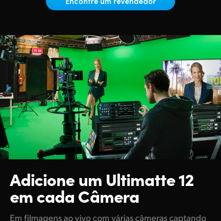
Encontre um revendedor
Netherlands
New Zealand
Norway
Poland
Portugal
Singapore
South Africa
Spain
Sweden
Adicione um Ultimatte 12
em cada Câmera
Chinese Taipei
Turkey
Em filmagens ao vivo com várias câmeras captando