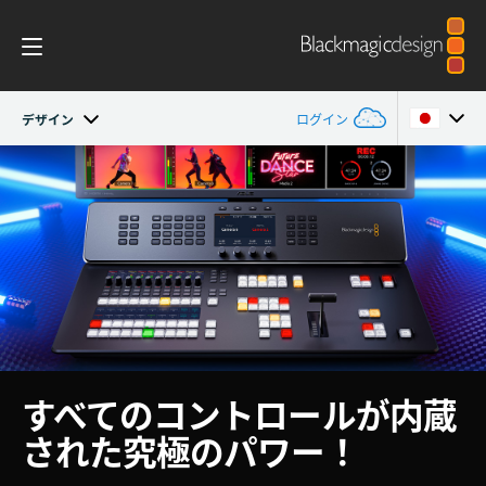
デザイン
ログイン
ATEM Television Studio
Argentina
Australia
はじめに
Austria
デザイン
Brazil
機能
Canada
すべての
コントロール
が内蔵
ソフトウェア
China
された
究極のパワー！
編集
Denmark