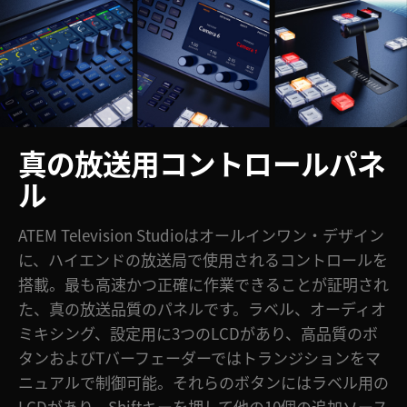
Netherlands
New Zealand
Norway
Poland
真の放送用コントロールパネ
Portugal
ル
Singapore
ATEM Television Studioはオールインワン・デザイン
South Africa
に、ハイエンドの放送局で使用されるコントロールを
Spain
搭載。最も高速かつ正確に作業できることが証明され
た、真の放送品質のパネルです。ラベル、オーディオ
Sweden
ミキシング、設定用に3つのLCDがあり、高品質のボ
Chinese Taipei
タンおよびTバーフェーダーではトランジションをマ
ニュアルで制御可能。それらのボタンにはラベル用の
Turkey
LCDがあり、Shiftキーを押して他の10個の追加ソース