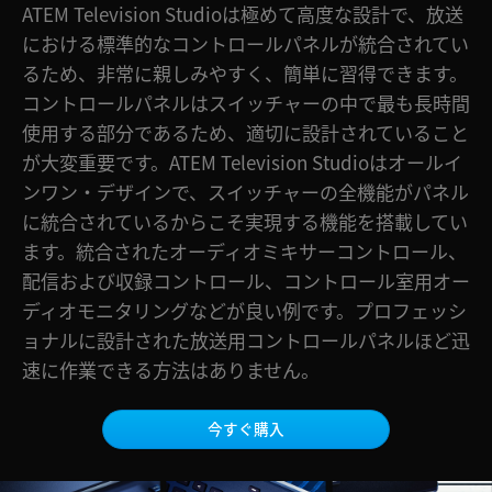
ATEM Television Studioは極めて高度な設計で、放送
Finland
ATEM Mic Converter
における標準的なコントロールパネルが統合されてい
るため、非常に親しみやすく、簡単に習得できます。
France
ギャラリー
コントロールパネルはスイッチャーの中で最も長時間
Germany
使用する部分であるため、適切に設計されていること
仕様
が大変重要です。ATEM Television Studioはオールイ
Hong Kong SAR, China
ンワン・デザインで、スイッチャーの全機能がパネル
India
に統合されているからこそ実現する機能を搭載してい
ます。統合されたオーディオミキサーコントロール、
Italy
配信および収録コントロール、コントロール室用オー
Japan
ディオモニタリングなどが良い例です。プロフェッシ
ョナルに設計された放送用コントロールパネルほど迅
Korea
速に作業できる方法はありません。
Mexico
今すぐ購入
Malaysia