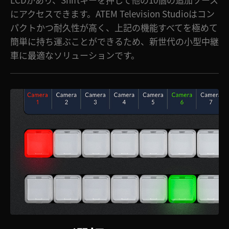
にアクセスできます。ATEM Television Studioはコン
UAE
パクトかつ耐久性が高く、上記の機能すべてを極めて
Ukraine
簡単に持ち運ぶことができるため、新世代の小型中継
車に最適なソリューションです。
United Kingdom
United States