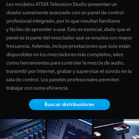
Los modelos ATEM Television Studio presentan un
Finland
ATEM Mic Converter
diseño sumamente avanzado con un panel de control
France
profesional integrado, por lo que resultan familiares
Galería
y fáciles de aprender a usar. Esto es esencial, dado que el
Germany
panel es la parte del mezclador que se emplea con mayor
Especificaciones
frecuencia. Además, incluye prestaciones que solo están
Hong Kong SAR, China
disponibles en los mezcladores más completos, tales
India
como herramientas para controlar la mezcla de audio,
transmitir por Internet, grabar y supervisar el sonido en la
Italy
sala de control. Los paneles profesionales permiten
Japan
trabajar con suma eficiencia.
Korea
Buscar distribuidores
Mexico
Malaysia