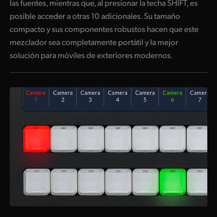
las fuentes, mientras que, al presionar la techa SHIFT, es
UAE
posible acceder a otras 10 adicionales. Su tamaño
compacto y sus componentes robustos hacen que este
Ukraine
mezclador sea completamente portátil y la mejor
solución para móviles de exteriores modernos.
United Kingdom
United States