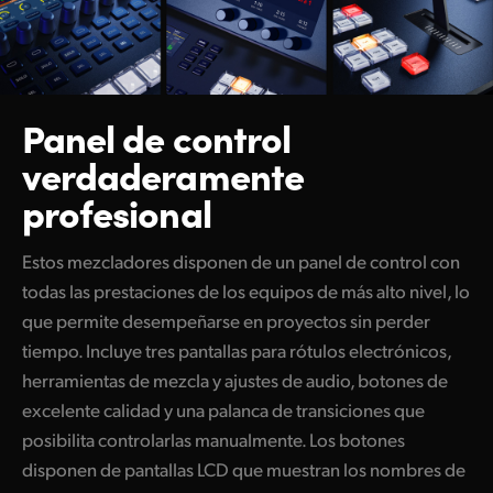
Netherlands
New Zealand
Norway
Panel de control
Poland
verdaderamente
Portugal
profesional
Singapore
Estos mezcladores disponen de un panel de control con
South Africa
todas las prestaciones de los equipos de más alto nivel, lo
que permite desempeñarse en proyectos sin perder
España
tiempo. Incluye tres pantallas para rótulos electrónicos,
herramientas de mezcla y ajustes de audio, botones de
Sweden
excelente calidad y una palanca de transiciones que
Chinese Taipei
posibilita controlarlas manualmente. Los botones
disponen de pantallas LCD que muestran los nombres de
Turkey