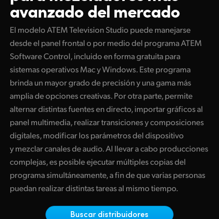
avanzado del mercado
Finland
ATEM Mic Converter
El modelo ATEM Television Studio puede manejarse
France
desde el panel frontal o por medio del programa ATEM
Galería
Germany
Software Control, incluido en forma gratuita para
sistemas operativos Mac y Windows. Este programa
Especificaciones
Hong Kong SAR, China
brinda un mayor grado de precisión y una gama más
India
amplia de opciones creativas. Por otra parte, permite
alternar distintas fuentes en directo, importar gráficos al
Italy
panel multimedia, realizar transiciones y composiciones
digitales, modificar los parámetros del dispositivo
Japan
y mezclar canales de audio. Al llevar a cabo producciones
Korea
complejas, es posible ejecutar múltiples copias del
programa simultáneamente, a fin de que varias personas
Mexico
puedan realizar distintas tareas al mismo tiempo.
Malaysia
Buscar distribuidores